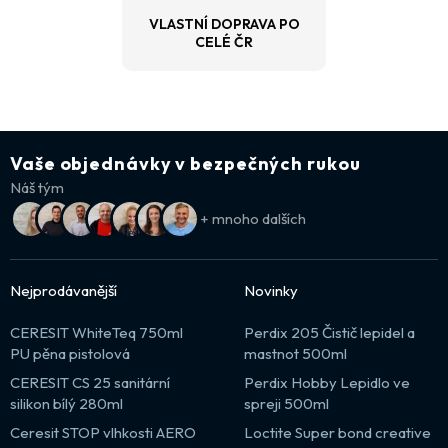
VLASTNÍ DOPRAVA PO
CELÉ ČR
Vaše objednávky v bezpečných rukou
Náš tým
+ mnoho dalších
Nejprodávanější
Novinky
CERESIT WhiteTeq 750ml
Perdix 205 Čistič lepidel a
PU pěna pistolová
mastnot 500ml
CERESIT CS 25 sanitární
Perdix Hobby Lepidlo ve
silikon bílý 280ml
spreji 500ml
Ceresit STOP vlhkosti AERO
Loctite Super bond creative