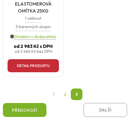
ELASTOMEROVÁ
OMÍTKA 25KG
1 velikost
5 barevných skupin
Skladem u dodavatele
od
2 983 Kč
s DPH
od
2 466 Kč
bez DPH
DETAIL PRODUKTU
1
2
3
DALŠÍ
PŘEDCHOZÍ