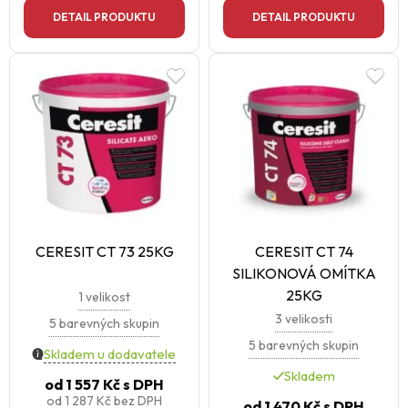
DETAIL PRODUKTU
DETAIL PRODUKTU
CERESIT CT 73 25KG
CERESIT CT 74
SILIKONOVÁ OMÍTKA
25KG
1 velikost
3 velikosti
5 barevných skupin
5 barevných skupin
Skladem u dodavatele
Skladem
od
1 557 Kč
s DPH
od
1 287 Kč
bez DPH
od
1 470 Kč
s DPH