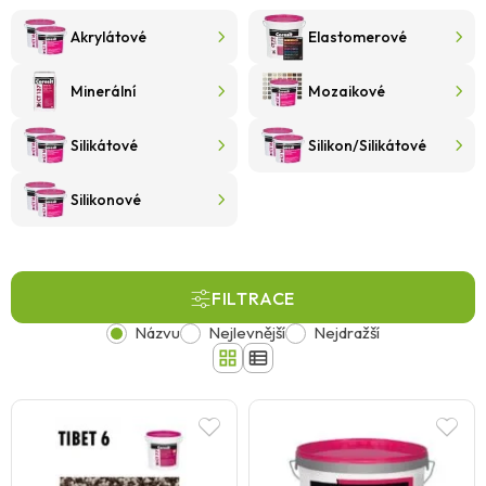
Akrylátové
Elastomerové
Minerální
Mozaikové
Silikátové
Silikon/Silikátové
Silikonové
FILTRACE
Názvu
Nejlevnější
Nejdražší