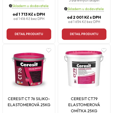
5 barevných skupin
Skladem u dodavatele
Skladem u dodavatele
od
1 713 Kč
s DPH
od
2 001 Kč
s DPH
od
1 416 Kč
bez DPH
od
1 654 Kč
bez DPH
DETAIL PRODUKTU
DETAIL PRODUKTU
CERESIT CT 76 SILIKO-
CERESIT CT79
ELASTOMEROVÁ 25KG
ELASTOMEROVÁ
OMÍTKA 25KG