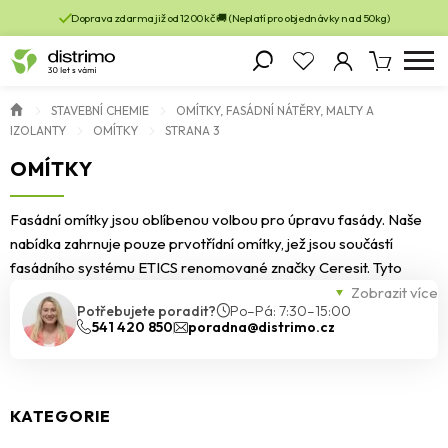
Doprava zdarma již od 1200 kč 🚚 (Neplatí pro objednávky nad 50kg)
STAVEBNÍ CHEMIE
OMÍTKY, FASÁDNÍ NÁTĚRY, MALTY A
IZOLANTY
OMÍTKY
STRANA 3
OMÍTKY
Fasádní omítky jsou oblíbenou volbou pro úpravu fasády. Naše
nabídka zahrnuje pouze prvotřídní omítky, jež jsou součástí
fasádního systému ETICS renomované značky Ceresit. Tyto
omítky jsou k dispozici v různých zrnitostech a odstínech, které
Zobrazit více
Potřebujete poradit?
Po–Pá: 7:30–15:00
dodají Vašemu domu unikátní styl. Věříme, že najdete právě tu,
541 420 850
poradna@distrimo.cz
která bude nejvhodnější právě pro Váš projekt.
KATEGORIE