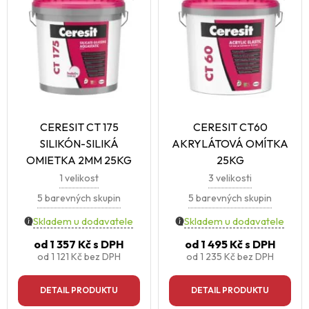
CERESIT CT 175
CERESIT CT60
SILIKÓN-SILIKÁ
AKRYLÁTOVÁ OMÍTKA
OMIETKA 2MM 25KG
25KG
1 velikost
3 velikosti
5 barevných skupin
5 barevných skupin
Skladem u dodavatele
Skladem u dodavatele
od
1 357 Kč
s DPH
od
1 495 Kč
s DPH
od
1 121 Kč
bez DPH
od
1 235 Kč
bez DPH
DETAIL PRODUKTU
DETAIL PRODUKTU