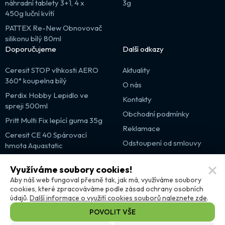
náhradní tablety 3+1, 4 x
3g
450g luční kvítí
PATTEX Re-New Obnovovač
silikonu bílý 80ml
Doporučujeme
Další odkazy
Ceresit STOP vlhkosti AERO
Aktuality
360° koupelna bílý
O nás
Perdix Hobby Lepidlo ve
Kontakty
spreji 500ml
Obchodní podmínky
Pritt Multi Fix lepící guma 35g
Reklamace
Ceresit CE 40 Spárovací
Odstoupení od smlouvy
hmota Aquastatic
Výprodej
Využíváme soubory cookies!
Partnerské weby
Aby náš web fungoval přesně tak, jak má, využíváme soubory
cookies, které zpracováváme podle zásad ochrany osobních
údajů.
Další informace o využití cookies souborů naleznete zde
.
POVOLIT VŠE