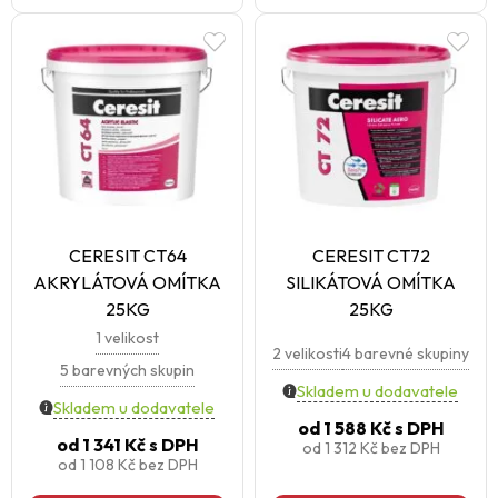
CERESIT CT64
CERESIT CT72
AKRYLÁTOVÁ OMÍTKA
SILIKÁTOVÁ OMÍTKA
25KG
25KG
1 velikost
2 velikosti
4 barevné skupiny
5 barevných skupin
Skladem u dodavatele
Skladem u dodavatele
od
1 588 Kč
s DPH
od
1 341 Kč
s DPH
od
1 312 Kč
bez DPH
od
1 108 Kč
bez DPH