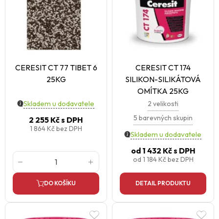
CERESIT CT 77 TIBET 6
CERESIT CT 174
25KG
SILIKON-SILIKÁTOVÁ
OMÍTKA 25KG
Skladem u dodavatele
2 velikosti
5 barevných skupin
2 255 Kč
s DPH
1 864 Kč
bez DPH
Skladem u dodavatele
od
1 432 Kč
s DPH
od
1 184 Kč
bez DPH
DO KOŠÍKU
DETAIL PRODUKTU