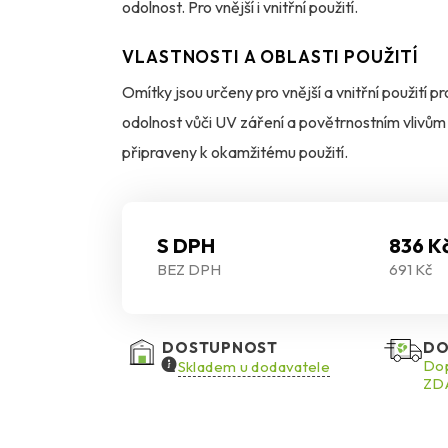
odolnost. Pro vnější i vnitřní použití.
VLASTNOSTI A OBLASTI POUŽITÍ
Omítky jsou určeny pro vnější a vnitřní použití
odolnost vůči UV záření a povětrnostním vlivům
připraveny k okamžitému použití.
S DPH
836 K
BEZ DPH
691 Kč
DOSTUPNOST
DO
Dop
Skladem u dodavatele
ZDA