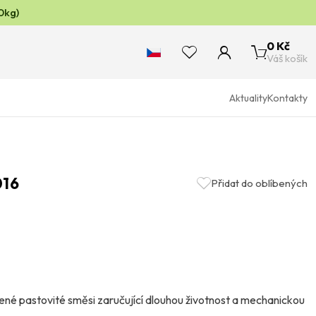
0kg)
0 Kč
Váš košík
Aktuality
Kontakty
016
Přidat do oblíbených
né pastovité směsi zaručující dlouhou životnost a mechanickou