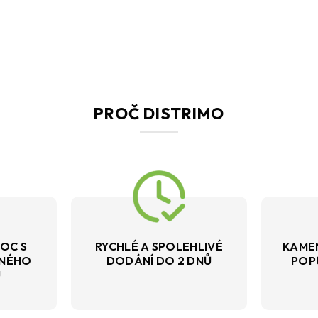
PROČ DISTRIMO
OC S
RYCHLÉ A SPOLEHLIVÉ
KAME
VNÉHO
DODÁNÍ DO 2 DNŮ
POP
U