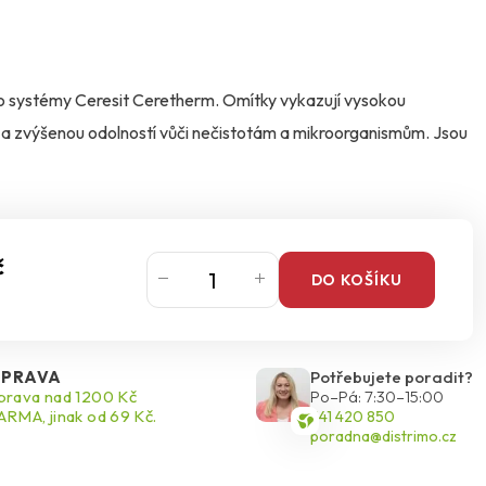
 pro systémy Ceresit Ceretherm. Omítky vykazují vysokou
 a zvýšenou odolností vůči nečistotám a mikroorganismům. Jsou
č
DO KOŠÍKU
PRAVA
Potřebujete poradit?
rava nad 1200 Kč
Po–Pá: 7:30–15:00
RMA, jinak od 69 Kč.
541 420 850
poradna@distrimo.cz