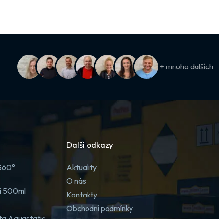
+ mnoho dalších
Další odkazy
 360°
Aktuality
O nás
ji 500ml
Kontakty
Obchodní podmínky
ta Aquastatic