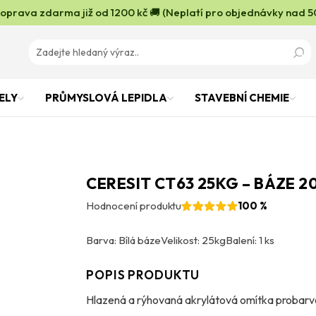
oprava zdarma již od 1200 kč 🚚 (Neplatí pro objednávky nad 5
ELY
PRŮMYSLOVÁ LEPIDLA
STAVEBNÍ CHEMIE
CERESIT CT63 25KG – BÁZE 2
Hodnocení produktu
100 %
Barva: Bílá báze
Velikost: 25kg
Balení: 1 ks
POPIS PRODUKTU
Hlazená a rýhovaná akrylátová omítka probarve