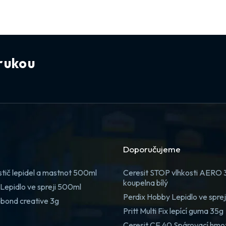
rukou
Doporučujeme
stič lepidel a mastnot 500ml
Ceresit STOP vlhkosti AERO
koupelna bílý
Lepidlo ve spreji 500ml
Perdix Hobby Lepidlo ve spre
 bond creative 3g
Pritt Multi Fix lepící guma 35g
Ceresit CE 40 Spárovací hmo