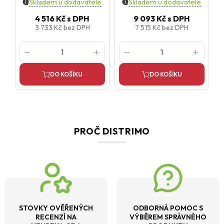
Skladem u dodavatele
Skladem u dodavatele
4 516 Kč
s DPH
9 093 Kč
s DPH
3 733 Kč
bez DPH
7 515 Kč
bez DPH
DO KOŠÍKU
DO KOŠÍKU
PROČ DISTRIMO
STOVKY OVĚŘENÝCH
ODBORNÁ POMOC S
RECENZÍ NA
VÝBĚREM SPRÁVNÉHO