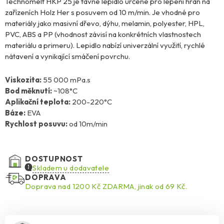
Technomelt HKP 25 je tavné lepidlo určené pro lepení hran na
zařízeních Holz Her s posuvem od 10 m/min. Je vhodné pro
materiály jako masivní dřevo, dýhu, melamin, polyester, HPL,
PVC, ABS a PP (vhodnost závisí na konkrétních vlastnostech
materiálu a primeru). Lepidlo nabízí univerzální využití, rychlé
nátavení a vynikající smáčení povrchu.
Viskozita:
55 000 mPa.s
Bod měknutí:
~108°C
Aplikační teplota:
200-220°C
Báze:
EVA
Rychlost posuvu:
od 10m/min
DOSTUPNOST
Skladem u dodavatele
DOPRAVA
Doprava nad 1200 Kč ZDARMA, jinak od 69 Kč.