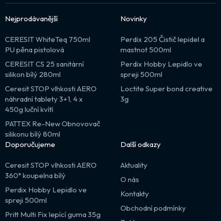
Nejprodávanější
Novinky
CERESIT WhiteTeq 750ml
Perdix 205 Čistič lepidel a
PU pěna pistolová
mastnot 500ml
CERESIT CS 25 sanitární
Perdix Hobby Lepidlo ve
silikon bílý 280ml
spreji 500ml
Ceresit STOP vlhkosti AERO
Loctite Super bond creative
náhradní tablety 3+1, 4 x
3g
450g luční kvítí
PATTEX Re-New Obnovovač
silikonu bílý 80ml
Doporučujeme
Další odkazy
Ceresit STOP vlhkosti AERO
Aktuality
360° koupelna bílý
O nás
Perdix Hobby Lepidlo ve
Kontakty
spreji 500ml
Obchodní podmínky
Pritt Multi Fix lepící guma 35g