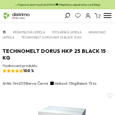
Doprava zdarma již od 1200 kč 🚚 (Neplatí pro objednávky nad 50kg)
PRŮMYSLOVÁ LEPIDLA
STOLAŘSKÁ LEPIDLA
HRANOVACÍ
LEPIDLA
TECHNOMELT DORUS HKP 25 BLACK 15 KG
TECHNOMELT DORUS HKP 25 BLACK 15
KG
Hodnocení produktu
100 %
Artikl: 144205
Barva: Černá
Velikost: 15kg
Balení: 15 ks