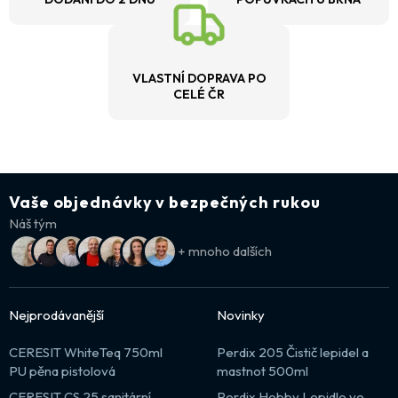
VLASTNÍ DOPRAVA PO
CELÉ ČR
Vaše objednávky v bezpečných rukou
Náš tým
+ mnoho dalších
Nejprodávanější
Novinky
CERESIT WhiteTeq 750ml
Perdix 205 Čistič lepidel a
PU pěna pistolová
mastnot 500ml
CERESIT CS 25 sanitární
Perdix Hobby Lepidlo ve