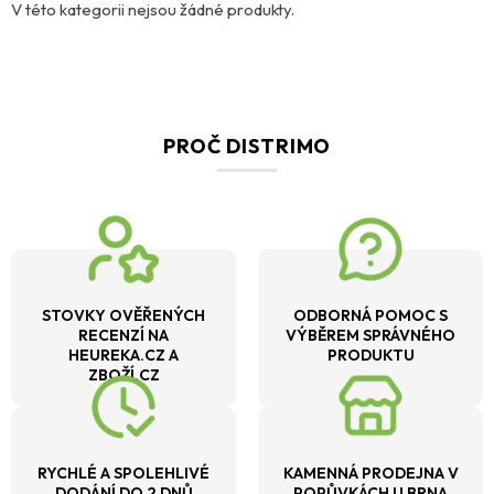
V této kategorii nejsou žádné produkty.
PROČ DISTRIMO
STOVKY OVĚŘENÝCH
ODBORNÁ POMOC S
RECENZÍ NA
VÝBĚREM SPRÁVNÉHO
HEUREKA.CZ A
PRODUKTU
ZBOŽÍ.CZ
RYCHLÉ A SPOLEHLIVÉ
KAMENNÁ PRODEJNA V
DODÁNÍ DO 2 DNŮ
POPŮVKÁCH U BRNA