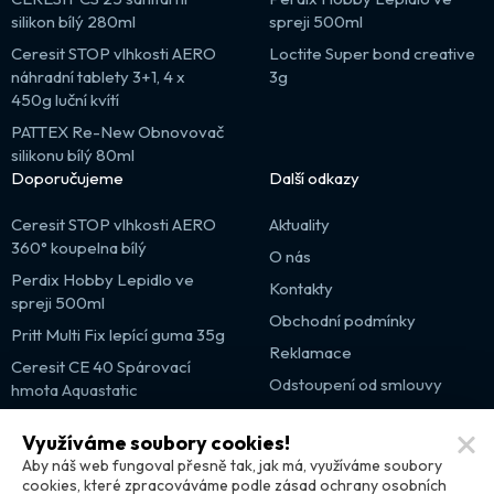
silikon bílý 280ml
spreji 500ml
Ceresit STOP vlhkosti AERO
Loctite Super bond creative
náhradní tablety 3+1, 4 x
3g
450g luční kvítí
PATTEX Re-New Obnovovač
silikonu bílý 80ml
Doporučujeme
Další odkazy
Ceresit STOP vlhkosti AERO
Aktuality
360° koupelna bílý
O nás
Perdix Hobby Lepidlo ve
Kontakty
spreji 500ml
Obchodní podmínky
Pritt Multi Fix lepící guma 35g
Reklamace
Ceresit CE 40 Spárovací
Odstoupení od smlouvy
hmota Aquastatic
Výprodej
Využíváme soubory cookies!
Partnerské weby
Aby náš web fungoval přesně tak, jak má, využíváme soubory
cookies, které zpracováváme podle zásad ochrany osobních