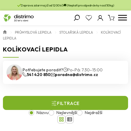
Doprava zdarma již od 1200 kč 🚚 (Neplatí pro objednávky nad 50kg)
PRŮMYSLOVÁ LEPIDLA
STOLAŘSKÁ LEPIDLA
KOLÍKOVACÍ
LEPIDLA
KOLÍKOVACÍ LEPIDLA
Potřebujete poradit?
Po–Pá: 7:30–15:00
541 420 850
poradna@distrimo.cz
FILTRACE
Názvu
Nejlevnější
Nejdražší