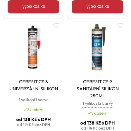
DO KOŠÍKU
DO KOŠÍKU
CERESIT CS 8
CERESIT CS 9
UNIVERZÁLNÍ SILIKON
SANITÁRNÍ SILIKON
280ML
1 velikost
1 barva
1 velikost
2 barvy
Skladem
Skladem
od
138 Kč
s DPH
od
138 Kč
s DPH
od
114 Kč
bez DPH
od
114 Kč
bez DPH