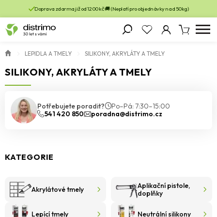
Doprava zdarma již od 1200 kč 🚚 (Neplatí pro objednávky nad 50kg)
LEPIDLA A TMELY
SILIKONY, AKRYLÁTY A TMELY
SILIKONY, AKRYLÁTY A TMELY
Potřebujete poradit?
Po–Pá: 7:30–15:00
541 420 850
poradna@distrimo.cz
KATEGORIE
Aplikační pistole,
Akrylátové tmely
doplňky
Lepící tmely
Neutrální silikony