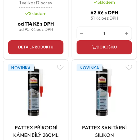
Skladem
1 velikost
7 barev
62 Kč
s DPH
Skladem
51 Kč
bez DPH
od
114 Kč
s DPH
od
95 Kč
bez DPH
DETAIL PRODUKTU
DO KOŠÍKU
NOVINKA
NOVINKA
PATTEX PŘÍRODNÍ
PATTEX SANITÁRNÍ
KÁMEN BÍLÝ 280ML
SILIKON