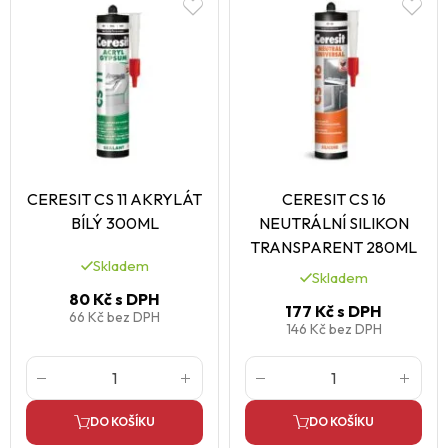
CERESIT CS 11 AKRYLÁT
CERESIT CS 16
BÍLÝ 300ML
NEUTRÁLNÍ SILIKON
TRANSPARENT 280ML
Skladem
Skladem
80 Kč
s DPH
177 Kč
s DPH
66 Kč
bez DPH
146 Kč
bez DPH
DO KOŠÍKU
DO KOŠÍKU