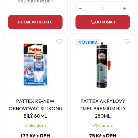
od
216 Kč
bez DPH
DETAIL PRODUKTU
DO KOŠÍKU
NOVINKA
PATTEX RE-NEW
PATTEX AKRYLOVÝ
OBNOVOVAČ SILIKONU
TMEL PREMIUM BÍLÝ
BÍLÝ 80ML
280ML
Skladem
Skladem
177 Kč
s DPH
75 Kč
s DPH