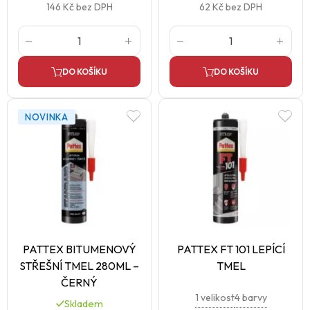
146 Kč
bez DPH
62 Kč
bez DPH
DO KOŠÍKU
DO KOŠÍKU
NOVINKA
PATTEX BITUMENOVÝ
PATTEX FT 101 LEPÍCÍ
STŘEŠNÍ TMEL 280ML –
TMEL
ČERNÝ
1 velikost
4 barvy
Skladem