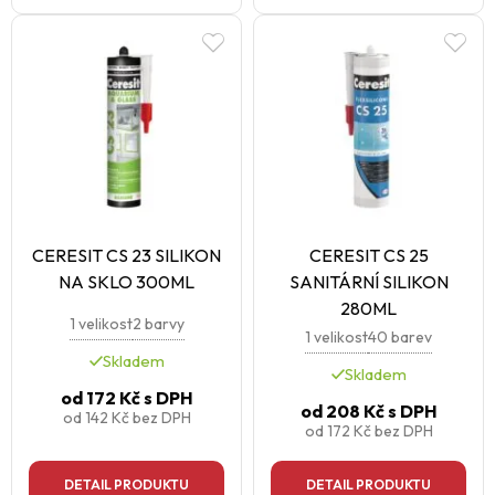
CERESIT CS 23 SILIKON
CERESIT CS 25
NA SKLO 300ML
SANITÁRNÍ SILIKON
280ML
1 velikost
2 barvy
1 velikost
40 barev
Skladem
Skladem
od
172 Kč
s DPH
od
208 Kč
s DPH
od
142 Kč
bez DPH
od
172 Kč
bez DPH
DETAIL PRODUKTU
DETAIL PRODUKTU