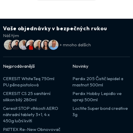
Vaše objednávky v bezpečných rukou
Náš tým
+ mnoho dalších
Nejprodávanější
Novinky
CERESIT WhiteTeq 750ml
Perdix 205 Čistič lepidel a
PU pěna pistolová
mastnot 500ml
CERESIT CS 25 sanitární
Perdix Hobby Lepidlo ve
silikon bílý 280ml
spreji 500ml
Ceresit STOP vlhkosti AERO
Loctite Super bond creative
náhradní tablety 3+1, 4 x
3g
450g luční kvítí
PATTEX Re-New Obnovovač