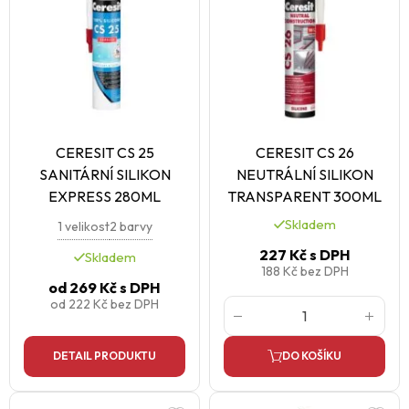
CERESIT CS 25
CERESIT CS 26
SANITÁRNÍ SILIKON
NEUTRÁLNÍ SILIKON
EXPRESS 280ML
TRANSPARENT 300ML
Skladem
1 velikost
2 barvy
227 Kč
s DPH
Skladem
188 Kč
bez DPH
od
269 Kč
s DPH
od
222 Kč
bez DPH
DETAIL PRODUKTU
DO KOŠÍKU