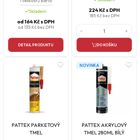
1 velikost
2 barvy
224 Kč
s DPH
Skladem
185 Kč
bez DPH
od
164 Kč
s DPH
od
135 Kč
bez DPH
DETAIL PRODUKTU
DO KOŠÍKU
NOVINKA
PATTEX PARKETOVÝ
PATTEX AKRYLOVÝ
TMEL
TMEL 280ML BÍLÝ