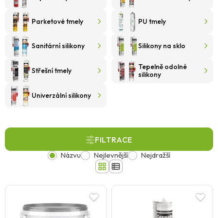
Parketové tmely
PU tmely
Sanitární silikony
Silikony na sklo
Tepelně odolné
Střešní tmely
silikony
Univerzální silikony
FILTRACE
Názvu
Nejlevnější
Nejdražší