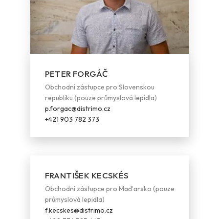
PETER FORGÁČ
Obchodní zástupce pro Slovenskou
republiku (pouze průmyslová lepidla)
p.forgac@distrimo.cz
+421 903 782 373
FRANTIŠEK KECSKÉS
Obchodní zástupce pro Maďarsko (pouze
průmyslová lepidla)
f.kecskes@distrimo.cz