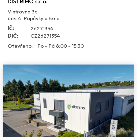
DISTRIMO s.r.o.
Vintrovna 3c
664 41 Popůvky u Brna
IČ:
26271354
DIČ:
CZ26271354
Otevřeno:
Po - Pá 8:00 - 15:30