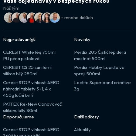
Vaše objednávky v bezpečných rukou
Náš tým
+ mnoho dalších
Nejprodávanější
Novinky
CERESIT WhiteTeq 750ml
Perdix 205 Čistič lepidel a
PU pěna pistolová
mastnot 500ml
CERESIT CS 25 sanitární
Perdix Hobby Lepidlo ve
silikon bílý 280ml
spreji 500ml
Ceresit STOP vlhkosti AERO
Loctite Super bond creative
náhradní tablety 3+1, 4 x
3g
450g luční kvítí
PATTEX Re-New Obnovovač
silikonu bílý 80ml
Doporučujeme
Další odkazy
Ceresit STOP vlhkosti AERO
Aktuality
360° koupelna bílý