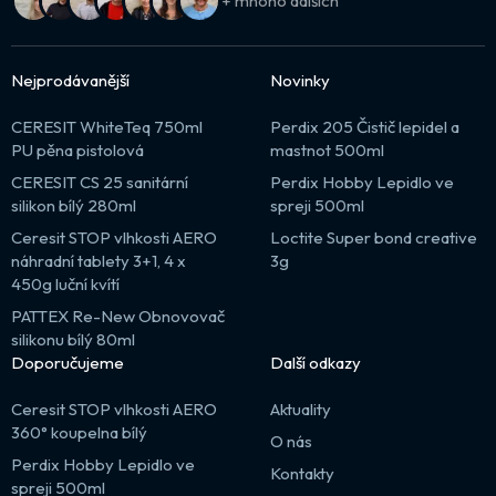
+ mnoho dalších
Nejprodávanější
Novinky
CERESIT WhiteTeq 750ml
Perdix 205 Čistič lepidel a
PU pěna pistolová
mastnot 500ml
CERESIT CS 25 sanitární
Perdix Hobby Lepidlo ve
silikon bílý 280ml
spreji 500ml
Ceresit STOP vlhkosti AERO
Loctite Super bond creative
náhradní tablety 3+1, 4 x
3g
450g luční kvítí
PATTEX Re-New Obnovovač
silikonu bílý 80ml
Doporučujeme
Další odkazy
Ceresit STOP vlhkosti AERO
Aktuality
360° koupelna bílý
O nás
Perdix Hobby Lepidlo ve
Kontakty
spreji 500ml