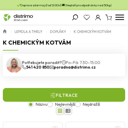
Doprava zdarma již od 1200 kč 🚚 (Neplatí pro objednávky nad 50kg)
LEPIDLA A TMELY
DOPLŇKY
K CHEMICKÝM KOTVÁM
K CHEMICKÝM KOTVÁM
Potřebujete poradit?
Po–Pá: 7:30–15:00
541 420 850
poradna@distrimo.cz
FILTRACE
Názvu
Nejlevnější
Nejdražší