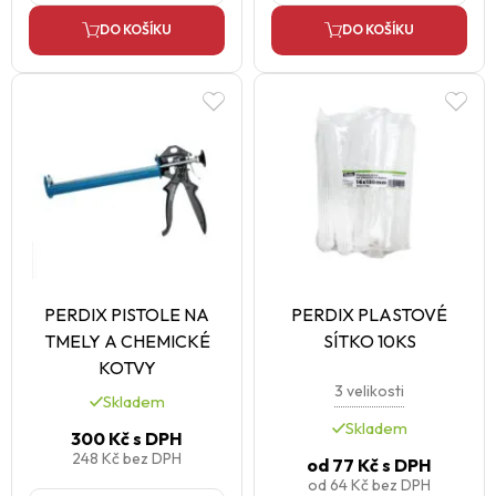
DO KOŠÍKU
DO KOŠÍKU
PERDIX PISTOLE NA
PERDIX PLASTOVÉ
TMELY A CHEMICKÉ
SÍTKO 10KS
KOTVY
3 velikosti
Skladem
Skladem
300 Kč
s DPH
248 Kč
bez DPH
od
77 Kč
s DPH
od
64 Kč
bez DPH