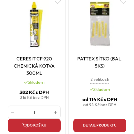
CERESIT CF 920
PATTEX SÍTKO (BAL.
CHEMICKÁ KOTVA
5KS)
300ML
2 velikosti
Skladem
Skladem
382 Kč
s DPH
316 Kč
bez DPH
od
114 Kč
s DPH
od
94 Kč
bez DPH
DO KOŠÍKU
DETAIL PRODUKTU