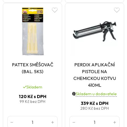
PATTEX SMĚŠOVAČ
PERDIX APLIKAČNÍ
(BAL. 5KS)
PISTOLE NA
CHEMICKOU KOTVU
410ML
Skladem
Skladem u dodavatele
120 Kč
s DPH
99 Kč
bez DPH
339 Kč
s DPH
280 Kč
bez DPH