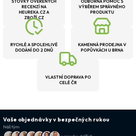
STOVKY OVĚŘENÝCH
ODBORNÁ POMOC S
RECENZÍ NA
VÝBĚREM SPRÁVNÉHO
HEUREKA.CZ A
PRODUKTU
ZBOŽÍ.CZ
RYCHLÉ A SPOLEHLIVÉ
KAMENNÁ PRODEJNA V
DODÁNÍ DO 2 DNŮ
POPŮVKÁCH U BRNA
VLASTNÍ DOPRAVA PO
CELÉ ČR
Vaše objednávky v bezpečných rukou
Náš tým