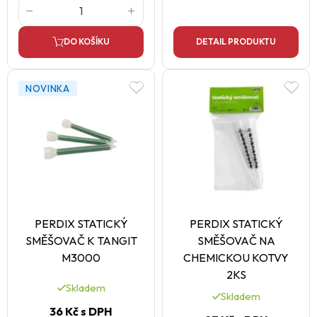
DO KOŠÍKU
DETAIL PRODUKTU
NOVINKA
PERDIX STATICKÝ
PERDIX STATICKÝ
SMĚŠOVAČ K TANGIT
SMĚŠOVAČ NA
M3000
CHEMICKOU KOTVY
2KS
Skladem
Skladem
36 Kč
s DPH