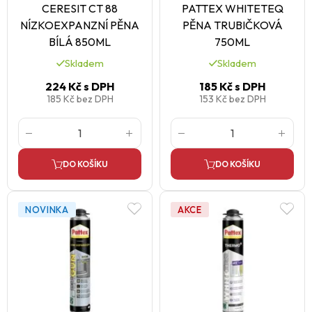
CERESIT CT 88
PATTEX WHITETEQ
NÍZKOEXPANZNÍ PĚNA
PĚNA TRUBIČKOVÁ
BÍLÁ 850ML
750ML
Skladem
Skladem
224 Kč
s DPH
185 Kč
s DPH
185 Kč
bez DPH
153 Kč
bez DPH
DO KOŠÍKU
DO KOŠÍKU
NOVINKA
AKCE