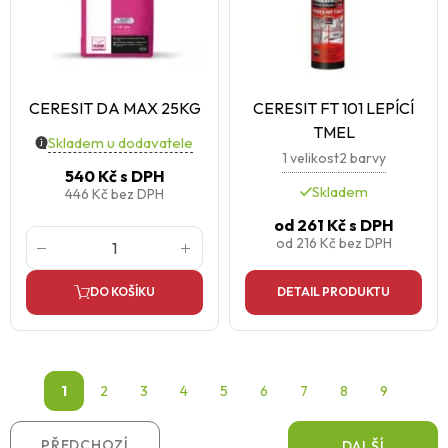
CERESIT DA MAX 25KG
CERESIT FT 101 LEPÍCÍ
TMEL
Skladem u dodavatele
1 velikost
2 barvy
540 Kč
s DPH
Skladem
446 Kč
bez DPH
od
261 Kč
s DPH
od
216 Kč
bez DPH
DO KOŠÍKU
DETAIL PRODUKTU
1
2
3
4
5
6
7
8
9
PŘEDCHOZÍ
DALŠÍ