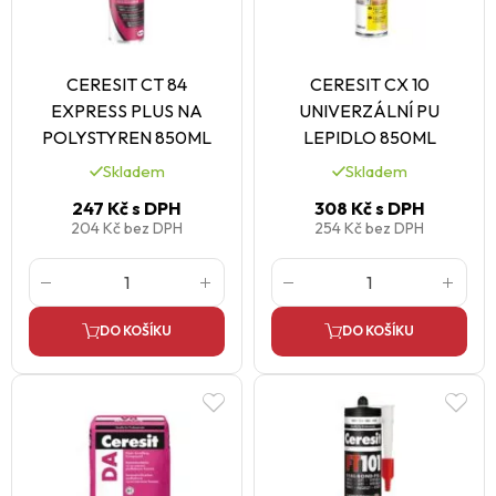
CERESIT CT 84
CERESIT CX 10
EXPRESS PLUS NA
UNIVERZÁLNÍ PU
POLYSTYREN 850ML
LEPIDLO 850ML
Skladem
Skladem
247 Kč
s DPH
308 Kč
s DPH
204 Kč
bez DPH
254 Kč
bez DPH
DO KOŠÍKU
DO KOŠÍKU