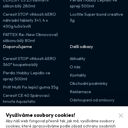
silikon bílý 280ml
spreji 500ml
Ceresit STOP vlhkosti AERO
Loctite Super bond creative
náhradní tablety 3+1, 4 x
3g
450g luční kvítí
PATTEX Re-New Obnovovač
silikonu bílý 80ml
Doporučujeme
Další odkazy
Ceresit STOP vlhkosti AERO
Aktuality
360° koupelna bílý
O nás
Perdix Hobby Lepidlo ve
Kontakty
spreji 500ml
Obchodní podmínky
Pritt Multi Fix lepící guma 35g
Reklamace
Ceresit CE 40 Spárovací
Odstoupení od smlouvy
hmota Aquastatic
Výprodej
Využíváme soubory cookies!
Partnerské weby
Aby náš web fungoval přesně tak, jak má, využíváme soubory
cookies, které zpracováváme podle zásad ochrany osobních