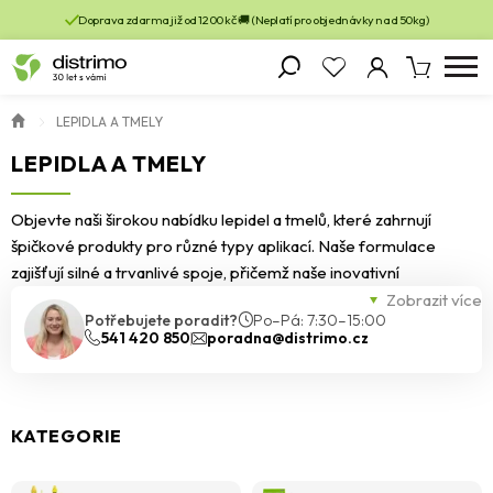
Doprava zdarma již od 1200 kč 🚚 (Neplatí pro objednávky nad 50kg)
LEPIDLA A TMELY
LEPIDLA A TMELY
Objevte naši širokou nabídku lepidel a tmelů, které zahrnují
špičkové produkty pro různé typy aplikací. Naše formulace
zajišťují silné a trvanlivé spoje, přičemž naše inovativní
technologie garantuje přesnost a spolehlivost. S našimi produkty
Zobrazit více
Potřebujete poradit?
Po–Pá: 7:30–15:00
dosáhnete profesionálních výsledků, na které se můžete plně
541 420 850
poradna@distrimo.cz
spolehnout!
KATEGORIE