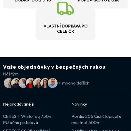
DODÁNÍ DO 2 DNŮ
POPŮVKÁCH U BRNA
VLASTNÍ DOPRAVA PO
CELÉ ČR
Vaše objednávky v bezpečných rukou
Náš tým
+ mnoho dalších
Nejprodávanější
Novinky
CERESIT WhiteTeq 750ml
Perdix 205 Čistič lepidel a
PU pěna pistolová
mastnot 500ml
CERESIT CS 25 sanitární
Perdix Hobby Lepidlo ve