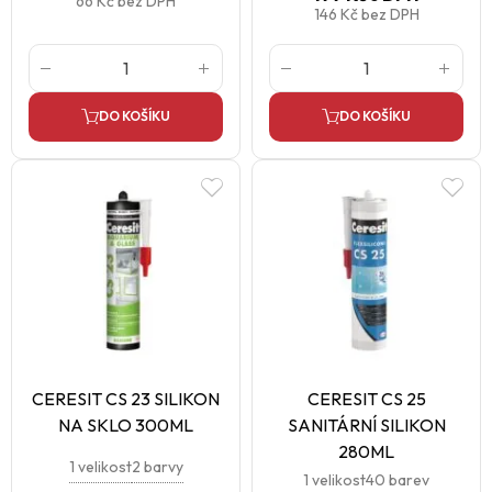
66 Kč
bez DPH
146 Kč
bez DPH
DO KOŠÍKU
DO KOŠÍKU
CERESIT CS 23 SILIKON
CERESIT CS 25
NA SKLO 300ML
SANITÁRNÍ SILIKON
280ML
1 velikost
2 barvy
1 velikost
40 barev