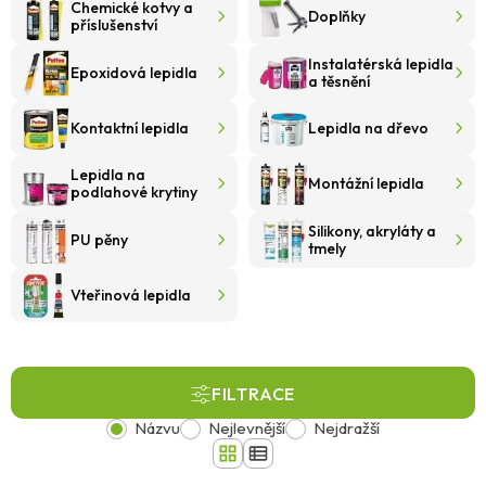
Chemické kotvy a
Doplňky
příslušenství
Instalatérská lepidla
Epoxidová lepidla
a těsnění
Kontaktní lepidla
Lepidla na dřevo
Lepidla na
Montážní lepidla
podlahové krytiny
Silikony, akryláty a
PU pěny
tmely
Vteřinová lepidla
FILTRACE
Názvu
Nejlevnější
Nejdražší