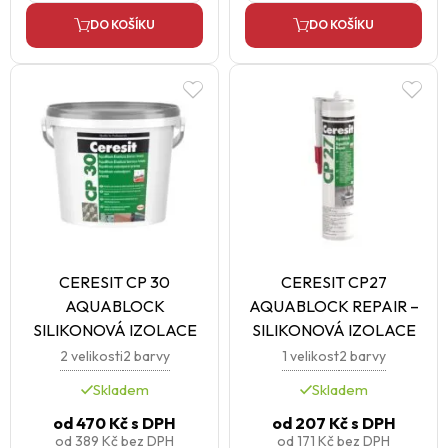
DO KOŠÍKU
DO KOŠÍKU
CERESIT CP 30
CERESIT CP27
AQUABLOCK
AQUABLOCK REPAIR –
SILIKONOVÁ IZOLACE
SILIKONOVÁ IZOLACE
2 velikosti
2 barvy
1 velikost
2 barvy
Skladem
Skladem
od
470 Kč
s DPH
od
207 Kč
s DPH
od
389 Kč
bez DPH
od
171 Kč
bez DPH