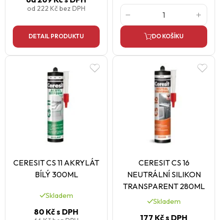
od
222 Kč
bez DPH
DETAIL PRODUKTU
DO KOŠÍKU
CERESIT CS 11 AKRYLÁT
CERESIT CS 16
BÍLÝ 300ML
NEUTRÁLNÍ SILIKON
TRANSPARENT 280ML
Skladem
Skladem
80 Kč
s DPH
177 Kč
s DPH