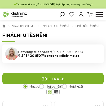
Doprava zdarma již od 1200 kč 🚚 (Neplatí pro objednávky nad 50kg)
STAVEBNÍ CHEMIE
IZOLACE A UTĚSNĚNÍ
FINÁLNÍ UTĚSNĚNÍ
FINÁLNÍ UTĚSNĚNÍ
Potřebujete poradit?
Po–Pá: 7:30–15:00
541 420 850
poradna@distrimo.cz
FILTRACE
Názvu
Nejlevnější
Nejdražší