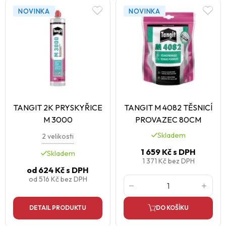
NOVINKA
NOVINKA
TANGIT 2K PRYSKYŘICE
TANGIT M 4082 TĚSNICÍ
M 3000
PROVAZEC 80CM
Skladem
2 velikosti
1 659 Kč
s DPH
Skladem
1 371 Kč
bez DPH
od
624 Kč
s DPH
od
516 Kč
bez DPH
DETAIL PRODUKTU
DO KOŠÍKU