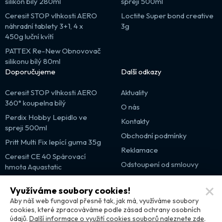
silikon bílý 280ml
spreji 500ml
Ceresit STOP vlhkosti AERO
Loctite Super bond creative
náhradní tablety 3+1, 4 x
3g
450g luční kvítí
PATTEX Re-New Obnovovač
silikonu bílý 80ml
Doporučujeme
Další odkazy
Ceresit STOP vlhkosti AERO
Aktuality
360° koupelna bílý
O nás
Perdix Hobby Lepidlo ve
Kontakty
spreji 500ml
Obchodní podmínky
Pritt Multi Fix lepící guma 35g
Reklamace
Ceresit CE 40 Spárovací
Odstoupení od smlouvy
hmota Aquastatic
Výprodej
Využíváme soubory cookies!
Partnerské weby
Aby náš web fungoval přesně tak, jak má, využíváme soubory
cookies, které zpracováváme podle zásad ochrany osobních
údajů.
Další informace o využití cookies souborů naleznete zde
.