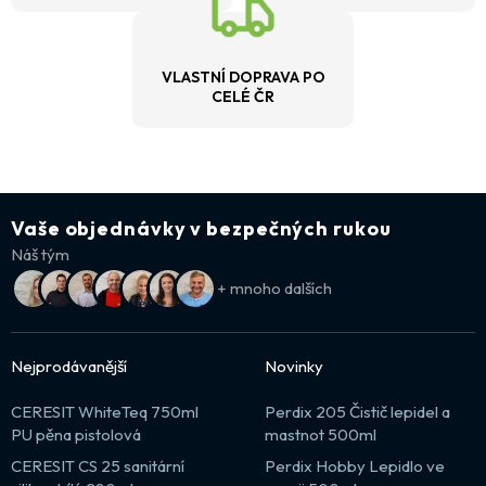
VLASTNÍ DOPRAVA PO
CELÉ ČR
Vaše objednávky v bezpečných rukou
Náš tým
+ mnoho dalších
Nejprodávanější
Novinky
CERESIT WhiteTeq 750ml
Perdix 205 Čistič lepidel a
PU pěna pistolová
mastnot 500ml
CERESIT CS 25 sanitární
Perdix Hobby Lepidlo ve