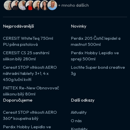
+ mnoho dalších
Nejprodávanější
Novinky
CERESIT WhiteTeq 750ml
Perdix 205 Čistič lepidel a
PU pěna pistolová
mastnot 500ml
CERESIT CS 25 sanitární
Perdix Hobby Lepidlo ve
silikon bílý 280ml
spreji 500ml
Ceresit STOP vlhkosti AERO
Loctite Super bond creative
náhradní tablety 3+1, 4 x
3g
450g luční kvítí
PATTEX Re-New Obnovovač
silikonu bílý 80ml
Doporučujeme
Další odkazy
Ceresit STOP vlhkosti AERO
Aktuality
360° koupelna bílý
O nás
Perdix Hobby Lepidlo ve
Kontakty