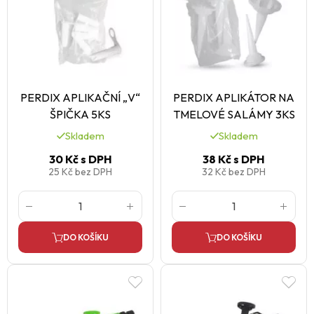
PERDIX APLIKAČNÍ „V“
PERDIX APLIKÁTOR NA
ŠPIČKA 5KS
TMELOVÉ SALÁMY 3KS
Skladem
Skladem
30 Kč
s DPH
38 Kč
s DPH
25 Kč
bez DPH
32 Kč
bez DPH
DO KOŠÍKU
DO KOŠÍKU