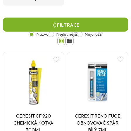
FILTRACE
Názvu
Nejlevnější
Nejdražší
CERESIT CF 920
CERESIT RENO FUGE
CHEMICKÁ KOTVA
OBNOVOVAČ SPÁR
300ML
BÍLÝ 7ML