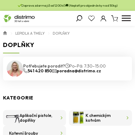
Doprava zdarma již od 1200 kč 🚚 (Neplatí pro objednávky nad 50kg)
LEPIDLA A TMELY
DOPLŇKY
DOPLŇKY
Potřebujete poradit?
Po–Pá: 7:30–15:00
541 420 850
poradna@distrimo.cz
KATEGORIE
Aplikační pistole,
K chemickým
doplňky
kotvám
Kotevní šrouby