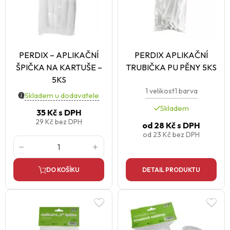
PERDIX – APLIKAČNÍ
PERDIX APLIKAČNÍ
ŠPIČKA NA KARTUŠE –
TRUBIČKA PU PĚNY 5KS
5KS
1 velikost
1 barva
Skladem u dodavatele
Skladem
35 Kč
s DPH
29 Kč
bez DPH
od
28 Kč
s DPH
od
23 Kč
bez DPH
DO KOŠÍKU
DETAIL PRODUKTU