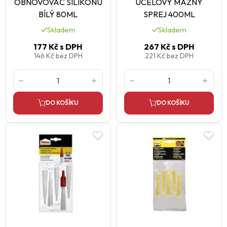
OBNOVOVAČ SILIKONU
ÚČELOVÝ MAZNÝ
BÍLÝ 80ML
SPREJ 400ML
Skladem
Skladem
177 Kč
s DPH
267 Kč
s DPH
146 Kč
bez DPH
221 Kč
bez DPH
DO KOŠÍKU
DO KOŠÍKU