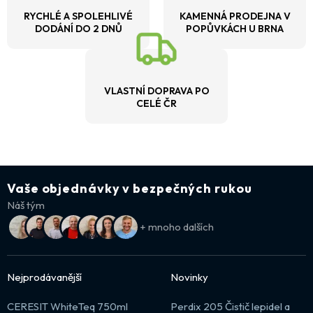
RYCHLÉ A SPOLEHLIVÉ
KAMENNÁ PRODEJNA V
DODÁNÍ DO 2 DNŮ
POPŮVKÁCH U BRNA
VLASTNÍ DOPRAVA PO
CELÉ ČR
Vaše objednávky v bezpečných rukou
Náš tým
+ mnoho dalších
Nejprodávanější
Novinky
CERESIT WhiteTeq 750ml
Perdix 205 Čistič lepidel a