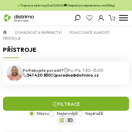
Doprava zdarma již od 1200 kč 🚚 (Neplatí pro objednávky nad 50kg)
DOMÁCNOST A PAPÍRNICTVÍ
POHLCOVAČE VLHKOSTI
PŘÍSTROJE
PŘÍSTROJE
Potřebujete poradit?
Po–Pá: 7:30–15:00
541 420 850
poradna@distrimo.cz
FILTRACE
Názvu
Nejlevnější
Nejdražší