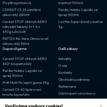
PU pěna pistolová
mastnot 500ml
CERESIT CS 25 sanitární
Perdix Hobby Lepidlo ve
silikon bílý 280ml
spreji 500ml
Ceresit STOP vlhkosti AERO
Loctite Super bond creative
náhradní tablety 3+1, 4 x
3g
450g luční kvítí
PATTEX Re-New Obnovovač
silikonu bílý 80ml
Doporučujeme
Další odkazy
Ceresit STOP vlhkosti AERO
Aktuality
360° koupelna bílý
O nás
Perdix Hobby Lepidlo ve
Kontakty
spreji 500ml
Obchodní podmínky
Pritt Multi Fix lepící guma 35g
Reklamace
Ceresit CE 40 Spárovací
Odstoupení od smlouvy
hmota Aquastatic
Výprodej
Využíváme soubory cookies!