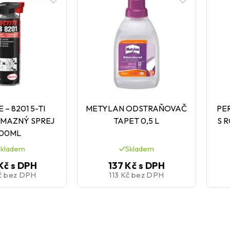
 – 8201 5-TI
METYLAN ODSTRAŇOVAČ
PE
 MAZNÝ SPREJ
TAPET 0,5 L
S 
00ML
Skladem
Skladem
Kč
s DPH
137 Kč
s DPH
č
bez DPH
113 Kč
bez DPH