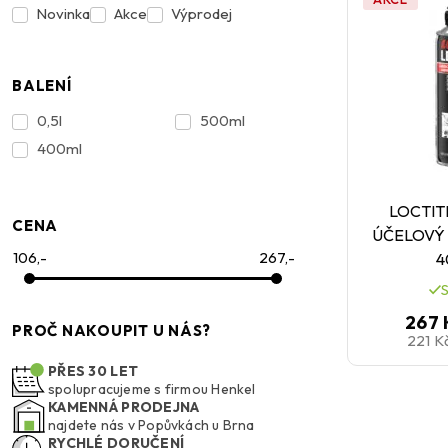
Novinka
Akce
Výprodej
BALENÍ
0,5l
500ml
400ml
LOCTITE
CENA
ÚČELOVÝ
106,-
267,-
4
267 
PROČ NAKOUPIT U NÁS?
221 K
PŘES 30 LET
spolupracujeme s firmou Henkel
KAMENNÁ PRODEJNA
najdete nás v Popůvkách u Brna
RYCHLÉ DORUČENÍ