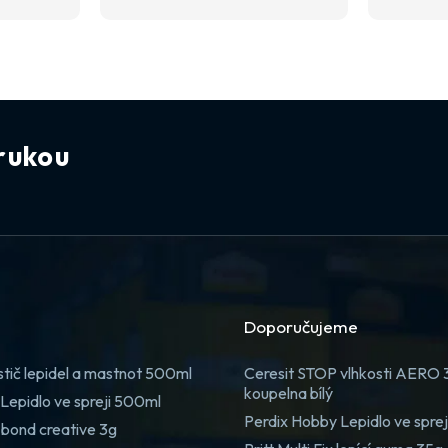
rukou
Doporučujeme
stič lepidel a mastnot 500ml
Ceresit STOP vlhkosti AERO
koupelna bílý
Lepidlo ve spreji 500ml
Perdix Hobby Lepidlo ve spre
 bond creative 3g