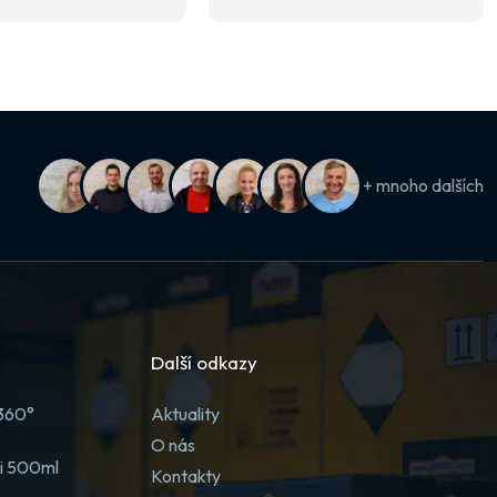
+ mnoho dalších
Další odkazy
 360°
Aktuality
O nás
ji 500ml
Kontakty