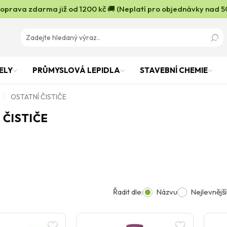
oprava zdarma již od 1200 kč 🚚 (Neplatí pro objednávky nad 5
ELY
PRŮMYSLOVÁ LEPIDLA
STAVEBNÍ CHEMIE
OSTATNÍ ČISTIČE
 ČISTIČE
Řadit dle:
Názvu
Nejlevnější