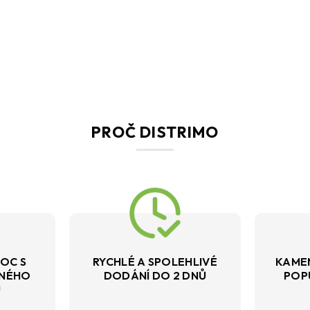
PROČ DISTRIMO
OC S
RYCHLÉ A SPOLEHLIVÉ
KAME
VNÉHO
DODÁNÍ DO 2 DNŮ
POP
U