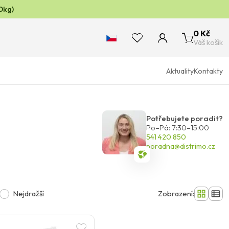
0kg)
0 Kč
Váš košík
Aktuality
Kontakty
Potřebujete poradit?
Po–Pá: 7:30–15:00
541 420 850
poradna@distrimo.cz
Nejdražší
Zobrazení: