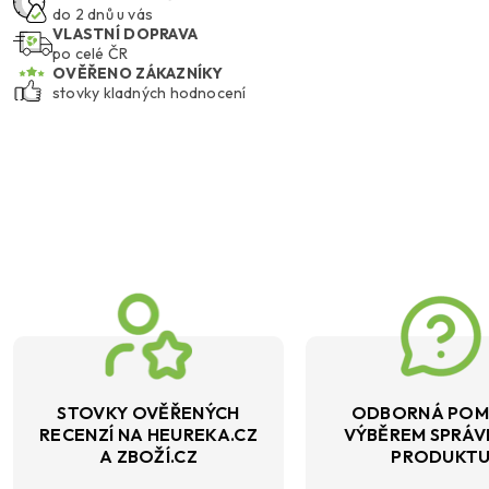
do 2 dnů u vás
VLASTNÍ DOPRAVA
po celé ČR
OVĚŘENO ZÁKAZNÍKY
stovky kladných hodnocení
STOVKY OVĚŘENÝCH
ODBORNÁ POM
RECENZÍ NA HEUREKA.CZ
VÝBĚREM SPRÁ
A ZBOŽÍ.CZ
PRODUKT