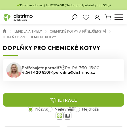
Doprava zdarma již od 1200 kč 🚚 (Neplatí pro objednávky nad 50kg)
LEPIDLA A TMELY
CHEMICKÉ KOTVY A PŘÍSLUŠENSTVÍ
DOPLŇKY PRO CHEMICKÉ KOTVY
DOPLŇKY PRO CHEMICKÉ KOTVY
Potřebujete poradit?
Po–Pá: 7:30–15:00
541 420 850
poradna@distrimo.cz
FILTRACE
Názvu
Nejlevnější
Nejdražší