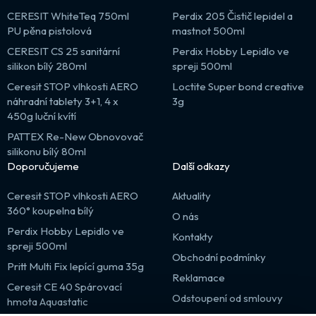
CERESIT WhiteTeq 750ml
Perdix 205 Čistič lepidel a
PU pěna pistolová
mastnot 500ml
CERESIT CS 25 sanitární
Perdix Hobby Lepidlo ve
silikon bílý 280ml
spreji 500ml
Ceresit STOP vlhkosti AERO
Loctite Super bond creative
náhradní tablety 3+1, 4 x
3g
450g luční kvítí
PATTEX Re-New Obnovovač
silikonu bílý 80ml
Doporučujeme
Další odkazy
Ceresit STOP vlhkosti AERO
Aktuality
360° koupelna bílý
O nás
Perdix Hobby Lepidlo ve
Kontakty
spreji 500ml
Obchodní podmínky
Pritt Multi Fix lepící guma 35g
Reklamace
Ceresit CE 40 Spárovací
Odstoupení od smlouvy
hmota Aquastatic