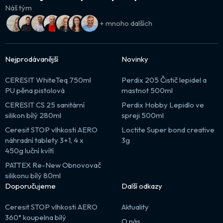
Náš tým
+ mnoho dalších
Nejprodávanější
Novinky
CERESIT WhiteTeq 750ml
Perdix 205 Čistič lepidel a
PU pěna pistolová
mastnot 500ml
CERESIT CS 25 sanitární
Perdix Hobby Lepidlo ve
silikon bílý 280ml
spreji 500ml
Ceresit STOP vlhkosti AERO
Loctite Super bond creative
náhradní tablety 3+1, 4 x
3g
450g luční kvítí
PATTEX Re-New Obnovovač
silikonu bílý 80ml
Doporučujeme
Další odkazy
Ceresit STOP vlhkosti AERO
Aktuality
360° koupelna bílý
O nás