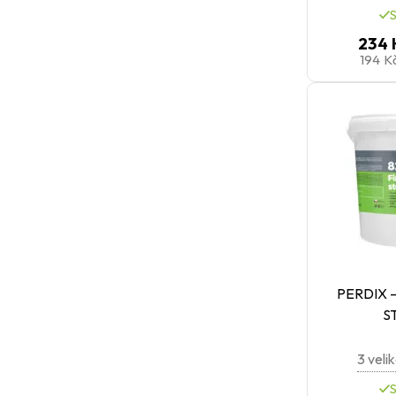
234 
194 K
PERDIX –
S
3 velik