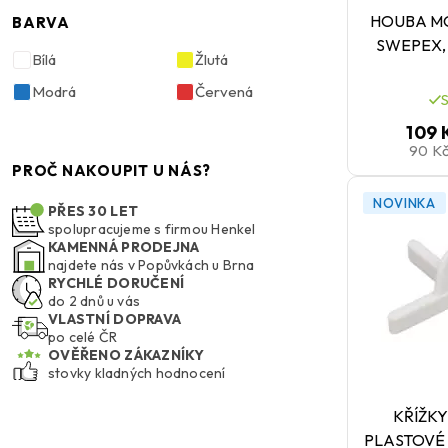
HOUBA MO
BARVA
SWEPEX, 1
Bílá
Žlutá
Modrá
Červená
109 
90 K
PROČ NAKOUPIT U NÁS?
NOVINKA
PŘES 30 LET
spolupracujeme s firmou Henkel
KAMENNÁ PRODEJNA
najdete nás v Popůvkách u Brna
RYCHLÉ DORUČENÍ
do 2 dnů u vás
VLASTNÍ DOPRAVA
po celé ČR
OVĚŘENO ZÁKAZNÍKY
stovky kladných hodnocení
KŘÍŽKY
PLASTOVÉ 