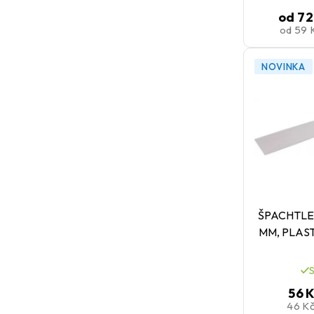
od
72
od
59 
NOVINKA
ŠPACHTLE
MM, PLAS
56 
46 K