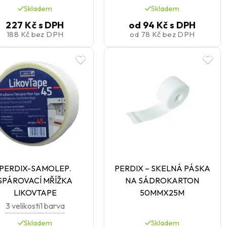
Skladem
Skladem
227 Kč
s DPH
od
94 Kč
s DPH
188 Kč
bez DPH
od
78 Kč
bez DPH
PERDIX-SAMOLEP.
PERDIX – SKELNÁ PÁSKA
SPÁROVACÍ MŘÍŽKA
NA SÁDROKARTON
LIKOVTAPE
50MMX25M
3 velikosti
1 barva
Skladem
Skladem