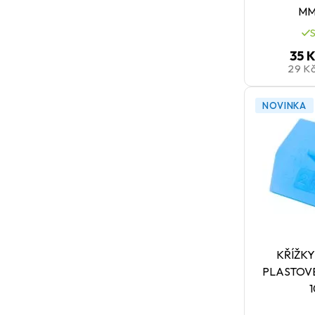
MM
35 
29 K
NOVINKA
KŘÍŽKY
PLASTOV