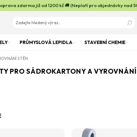
oprava zdarma již od 1200 kč 🚚 (Neplatí pro objednávky nad 5
ELY
PRŮMYSLOVÁ LEPIDLA
STAVEBNÍ CHEMIE
ROVNÁNÍ STĚN
TY PRO SÁDROKARTONY A VYROVNÁNÍ
E