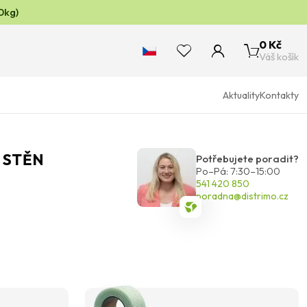
0kg)
0 Kč
Váš košík
Aktuality
Kontakty
 STĚN
Potřebujete poradit?
Po–Pá: 7:30–15:00
541 420 850
poradna@distrimo.cz