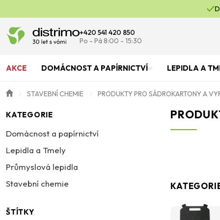
D
+420 541 420 850
Po - Pá 8:00 - 15:30
AKCE
DOMÁCNOST A PAPÍRNICTVÍ
LEPIDLA A TM
STAVEBNÍ CHEMIE
PRODUKTY PRO SÁDROKARTONY A VY
PRODUK
KATEGORIE
Domácnost a papírnictví
Lepidla a Tmely
Průmyslová lepidla
Stavební chemie
KATEGORI
ŠTÍTKY