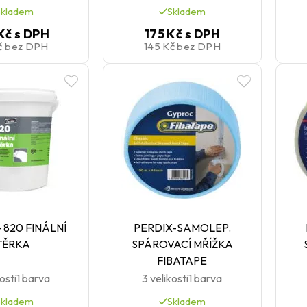
Skladem
Skladem
Kč
s DPH
175 Kč
s DPH
č
bez DPH
145 Kč
bez DPH
 820 FINÁLNÍ
PERDIX-SAMOLEP.
TĚRKA
SPÁROVACÍ MŘÍŽKA
FIBATAPE
osti
1 barva
3 velikosti
1 barva
Skladem
Skladem