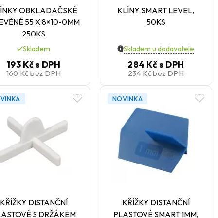
ÍNKY OBKLADAČSKÉ
KLÍNY SMART LEVEL,
EVĚNÉ 55 X 8×10-0MM
50KS
250KS
Skladem
Skladem u dodavatele
193 Kč
s DPH
284 Kč
s DPH
160 Kč
bez DPH
234 Kč
bez DPH
VINKA
NOVINKA
KŘÍŽKY DISTANČNÍ
KŘÍŽKY DISTANČNÍ
LASTOVÉ S DRŽÁKEM
PLASTOVÉ SMART 1MM,