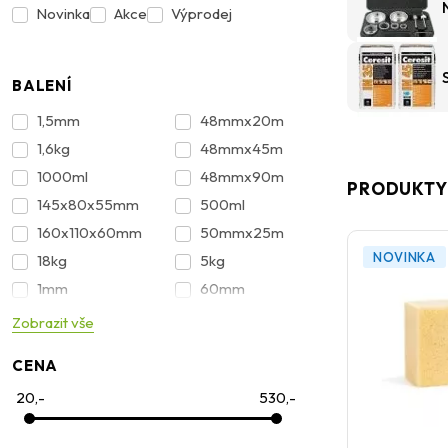
Novinka
Akce
Výprodej
BALENÍ
1,5mm
48mmx20m
1,6kg
48mmx45m
1000ml
48mmx90m
PRODUKTY
145x80x55mm
500ml
160x110x60mm
50mmx25m
NOVINKA
18kg
5kg
1mm
60mm
250ml
90x135mm
Zobrazit vše
2mm
CENA
20,-
530,-