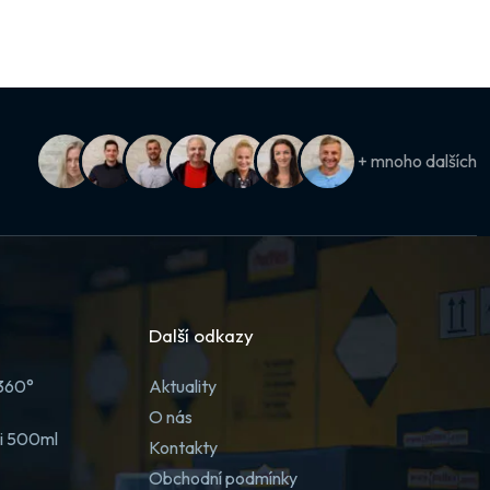
+ mnoho dalších
Další odkazy
 360°
Aktuality
O nás
ji 500ml
Kontakty
Obchodní podmínky