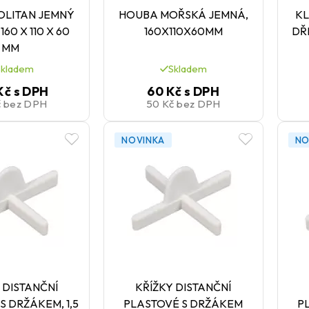
LITAN JEMNÝ
HOUBA MOŘSKÁ JEMNÁ,
KL
60 X 110 X 60
160X110X60MM
DŘ
MM
Skladem
Skladem
Kč
s DPH
60 Kč
s DPH
č
bez DPH
50 Kč
bez DPH
NOVINKA
NO
 DISTANČNÍ
KŘÍŽKY DISTANČNÍ
S DRŽÁKEM, 1,5
PLASTOVÉ S DRŽÁKEM
P