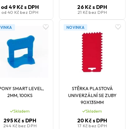
od
49 Kč
s DPH
26 Kč
s DPH
od
40 Kč
bez DPH
21 Kč
bez DPH
VINKA
NOVINKA
PONY SMART LEVEL,
STĚRKA PLASTOVÁ
2MM, 100KS
UNIVERZÁLNÍ SE ZUBY
90X135MM
Skladem
Skladem
295 Kč
s DPH
20 Kč
s DPH
244 Kč
bez DPH
17 Kč
bez DPH