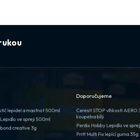
rukou
Doporučujeme
stič lepidel a mastnot 500ml
Ceresit STOP vlhkosti AERO
koupelna bílý
Lepidlo ve spreji 500ml
Perdix Hobby Lepidlo ve spre
 bond creative 3g
Pritt Multi Fix lepící guma 35g