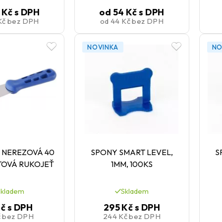
 Kč
s DPH
od
54 Kč
s DPH
Kč
bez DPH
od
44 Kč
bez DPH
NOVINKA
NO
 NEREZOVÁ 40
SPONY SMART LEVEL,
S
TOVÁ RUKOJEŤ
1MM, 100KS
Skladem
Skladem
Kč
s DPH
295 Kč
s DPH
č
bez DPH
244 Kč
bez DPH