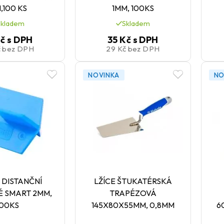
,100 KS
1MM, 100KS
Skladem
Skladem
Kč
s DPH
35 Kč
s DPH
č
bez DPH
29 Kč
bez DPH
NOVINKA
NO
 DISTANČNÍ
LŽÍCE ŠTUKATÉRSKÁ
É SMART 2MM,
TRAPÉZOVÁ
100KS
145X80X55MM, 0,8MM
6