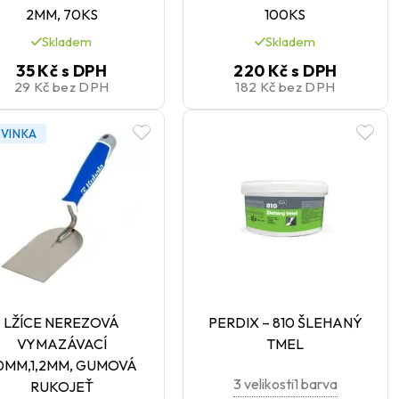
2MM, 70KS
100KS
Skladem
Skladem
35 Kč
s DPH
220 Kč
s DPH
29 Kč
bez DPH
182 Kč
bez DPH
VINKA
LŽÍCE NEREZOVÁ
PERDIX – 810 ŠLEHANÝ
VYMAZÁVACÍ
TMEL
0MM,1,2MM, GUMOVÁ
3 velikosti
1 barva
RUKOJEŤ