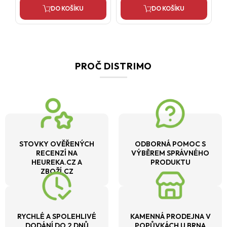
DO KOŠÍKU
DO KOŠÍKU
PROČ DISTRIMO
STOVKY OVĚŘENÝCH
ODBORNÁ POMOC S
RECENZÍ NA
VÝBĚREM SPRÁVNÉHO
HEUREKA.CZ A
PRODUKTU
ZBOŽÍ.CZ
RYCHLÉ A SPOLEHLIVÉ
KAMENNÁ PRODEJNA V
DODÁNÍ DO 2 DNŮ
POPŮVKÁCH U BRNA