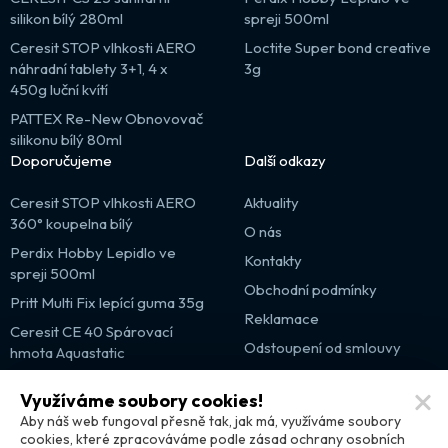
silikon bílý 280ml
spreji 500ml
Ceresit STOP vlhkosti AERO
Loctite Super bond creative
náhradní tablety 3+1, 4 x
3g
450g luční kvítí
PATTEX Re-New Obnovovač
silikonu bílý 80ml
Doporučujeme
Další odkazy
Ceresit STOP vlhkosti AERO
Aktuality
360° koupelna bílý
O nás
Perdix Hobby Lepidlo ve
Kontakty
spreji 500ml
Obchodní podmínky
Pritt Multi Fix lepící guma 35g
Reklamace
Ceresit CE 40 Spárovací
Odstoupení od smlouvy
hmota Aquastatic
Výprodej
Využíváme soubory cookies!
Partnerské weby
Aby náš web fungoval přesně tak, jak má, využíváme soubory
cookies, které zpracováváme podle zásad ochrany osobních