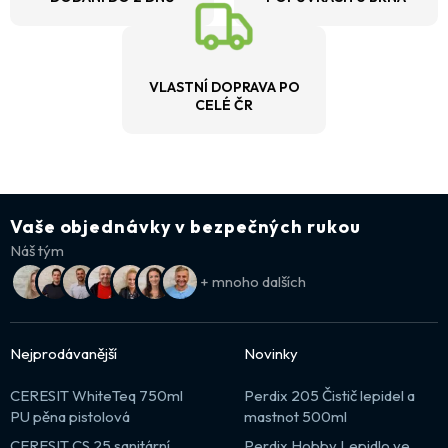
VLASTNÍ DOPRAVA PO
CELÉ ČR
Vaše objednávky v bezpečných rukou
Náš tým
+ mnoho dalších
Nejprodávanější
Novinky
CERESIT WhiteTeq 750ml
Perdix 205 Čistič lepidel a
PU pěna pistolová
mastnot 500ml
CERESIT CS 25 sanitární
Perdix Hobby Lepidlo ve