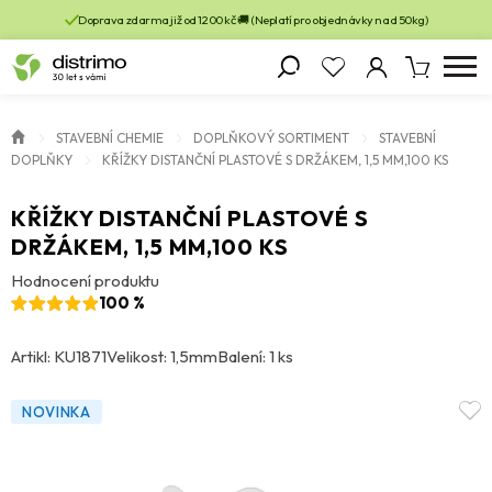
Doprava zdarma již od 1200 kč 🚚 (Neplatí pro objednávky nad 50kg)
STAVEBNÍ CHEMIE
DOPLŇKOVÝ SORTIMENT
STAVEBNÍ
DOPLŇKY
KŘÍŽKY DISTANČNÍ PLASTOVÉ S DRŽÁKEM, 1,5 MM,100 KS
KŘÍŽKY DISTANČNÍ PLASTOVÉ S
DRŽÁKEM, 1,5 MM,100 KS
Hodnocení produktu
100 %
Artikl: KU1871
Velikost: 1,5mm
Balení: 1 ks
NOVINKA