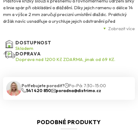
Plastové křížky slouží k přesnému a rovnoměrnému udržení šířky
a linie spár při obkládání a dláždění. Díky jejich ramenu o délce 14
mm a výšce 2 mm zaručují precizní umístění dlaždic. Praktický
držák navíc usnadňuje a urychluje jejich odstranění před
samotným spárováním, což šetří čas a zjednodušuje práci. Ideální
Zobrazit více
pomocník pro profesionály i domácí kutily.
DOSTUPNOST
Skladem
DOPRAVA
Doprava nad 1200 Kč ZDARMA, jinak od 69 Kč.
Potřebujete poradit?
Po–Pá: 7:30–15:00
541 420 850
poradna@distrimo.cz
PODOBNÉ PRODUKTY