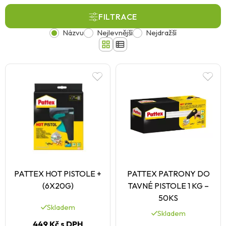
FILTRACE
Názvu
Nejlevnější
Nejdražší
PATTEX HOT PISTOLE +
PATTEX PATRONY DO
(6X20G)
TAVNÉ PISTOLE 1 KG –
50KS
Skladem
Skladem
449 Kč
s DPH