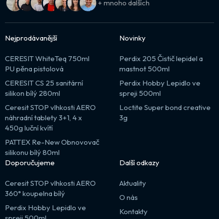
+ mnoho dalších
Nejprodávanější
Novinky
CERESIT WhiteTeq 750ml
Perdix 205 Čistič lepidel a
PU pěna pistolová
mastnot 500ml
CERESIT CS 25 sanitární
Perdix Hobby Lepidlo ve
silikon bílý 280ml
spreji 500ml
Ceresit STOP vlhkosti AERO
Loctite Super bond creative
náhradní tablety 3+1, 4 x
3g
450g luční kvítí
PATTEX Re-New Obnovovač
silikonu bílý 80ml
Doporučujeme
Další odkazy
Ceresit STOP vlhkosti AERO
Aktuality
360° koupelna bílý
O nás
Perdix Hobby Lepidlo ve
Kontakty
spreji 500ml