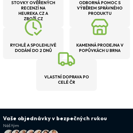
STOVKY OVĚŘENÝCH
ODBORNÁ POMOC S
RECENZÍ NA
VÝBĚREM SPRÁVNÉHO
HEUREKA.CZ A
PRODUKTU
ZBOŽÍ.CZ
RYCHLÉ A SPOLEHLIVÉ
KAMENNÁ PRODEJNA V
DODÁNÍ DO 2 DNŮ
POPŮVKÁCH U BRNA
VLASTNÍ DOPRAVA PO
CELÉ ČR
Vaše objednávky v bezpečných rukou
Náš tým