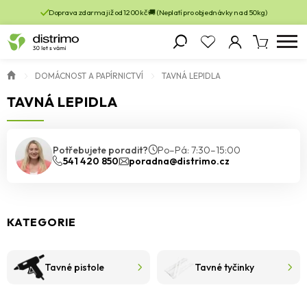
Doprava zdarma již od 1200 kč 🚚 (Neplatí pro objednávky nad 50kg)
DOMÁCNOST A PAPÍRNICTVÍ
TAVNÁ LEPIDLA
TAVNÁ LEPIDLA
Potřebujete poradit?
Po–Pá: 7:30–15:00
541 420 850
poradna@distrimo.cz
KATEGORIE
Tavné pistole
Tavné tyčinky