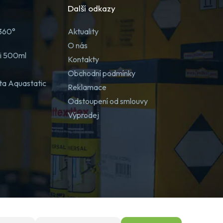
Další odkazy
 360°
Aktuality
O nás
ji 500ml
Kontakty
Obchodní podmínky
ta Aquastatic
Reklamace
Odstoupení od smlouvy
Výprodej