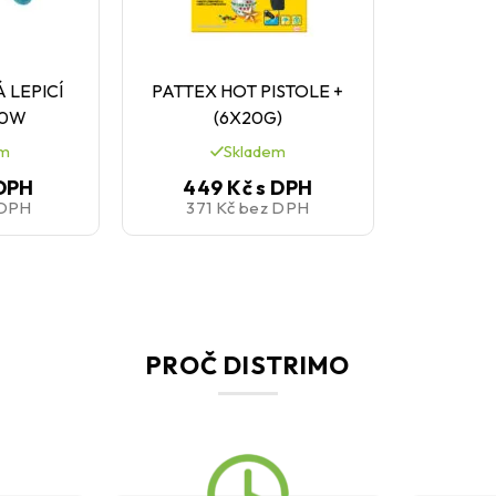
 LEPICÍ
PATTEX HOT PISTOLE +
10W
(6X20G)
em
Skladem
 DPH
449 Kč
s DPH
 DPH
371 Kč
bez DPH
PROČ DISTRIMO