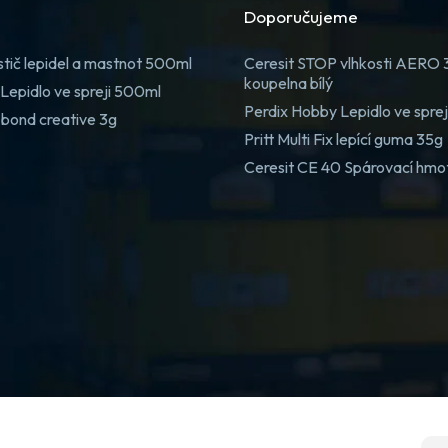
Doporučujeme
stič lepidel a mastnot 500ml
Ceresit STOP vlhkosti AERO
koupelna bílý
Lepidlo ve spreji 500ml
Perdix Hobby Lepidlo ve spre
 bond creative 3g
Pritt Multi Fix lepící guma 35g
Ceresit CE 40 Spárovací hmo