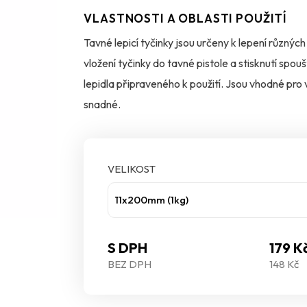
VLASTNOSTI A OBLASTI POUŽITÍ
Tavné lepicí tyčinky jsou určeny k lepení různýc
vložení tyčinky do tavné pistole a stisknutí spou
lepidla připraveného k použití. Jsou vhodné pro vš
snadné.
VELIKOST
11x200mm (1kg)
S DPH
179 K
BEZ DPH
148 Kč