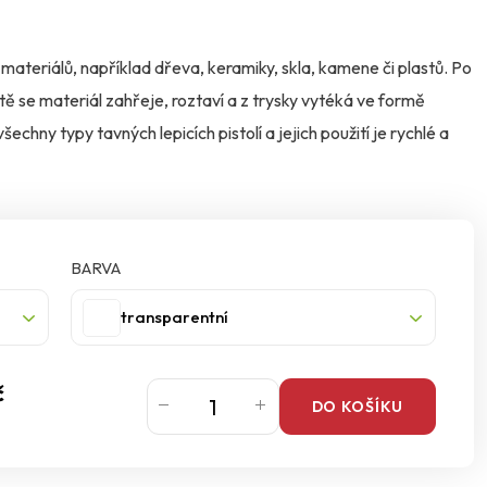
h materiálů, například dřeva, keramiky, skla, kamene či plastů. Po
ště se materiál zahřeje, roztaví a z trysky vytéká ve formě
echny typy tavných lepicích pistolí a jejich použití je rychlé a
BARVA
transparentní
č
DO KOŠÍKU