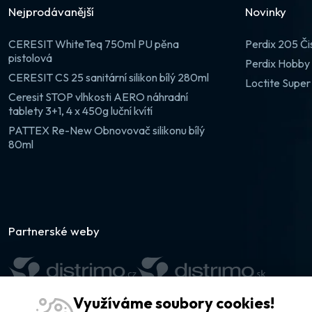
Nejprodávanější
Novinky
CERESIT WhiteTeq 750ml PU pěna
Perdix 205 Či
pistolová
Perdix Hobby 
CERESIT CS 25 sanitární silikon bílý 280ml
Loctite Super
Ceresit STOP vlhkosti AERO náhradní
tablety 3+1, 4 x 450g luční kvítí
PATTEX Re-New Obnovovač silikonu bílý
80ml
Partnerské weby
Využíváme soubory cookies!