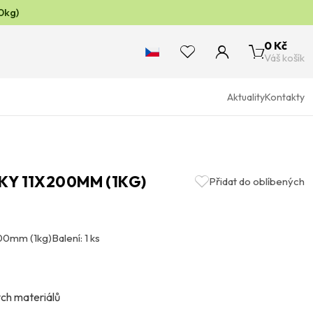
0kg)
0 Kč
Váš košík
Aktuality
Kontakty
NKY 11X200MM (1KG)
Přidat do oblíbených
200mm (1kg)
Balení: 1 ks
ých materiálů