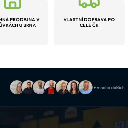
NNÁ PRODEJNA V
VLASTNÍ DOPRAVA PO
ŮVKÁCH U BRNA
CELÉ ČR
+ mnoho dalších