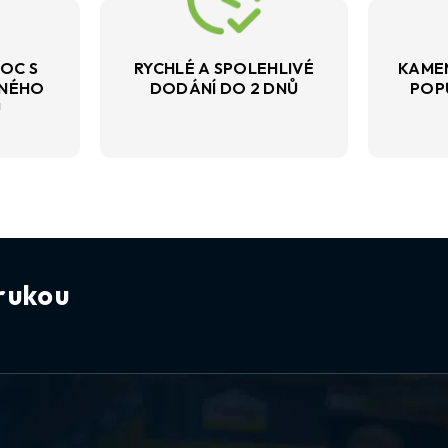
OC S
RYCHLÉ A SPOLEHLIVÉ
KAME
VNÉHO
DODÁNÍ DO 2 DNŮ
POP
U
rukou