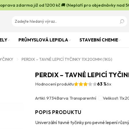
oprava zdarma již od 1200 kč 🚚 (Neplatí pro objednávky nad 5
ELY
PRŮMYSLOVÁ LEPIDLA
STAVEBNÍ CHEMIE
YČINKY
PERDIX – TAVNÉ LEPICÍ TYČINKY 11X200MM (1KG)
PERDIX – TAVNÉ LEPICÍ TYČI
Hodnocení produktu
63 %
6x
Artikl: 9734
Barva: Transparentní
Velikost: 11x
POPIS PRODUKTU
Univerzální tavné tyčinky pro pevné lepení různ