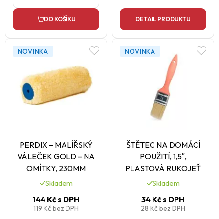
DO KOŠÍKU
DETAIL PRODUKTU
NOVINKA
NOVINKA
PERDIX – MALÍŘSKÝ
ŠTĚTEC NA DOMÁCÍ
VÁLEČEK GOLD – NA
POUŽITÍ, 1,5″,
OMÍTKY, 230MM
PLASTOVÁ RUKOJEŤ
Skladem
Skladem
144 Kč
s DPH
34 Kč
s DPH
119 Kč
bez DPH
28 Kč
bez DPH