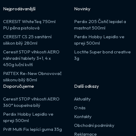
Nejprodávanější
Novinky
CERESIT WhiteTeq 750ml
Perdix 205 Čistič lepidel a
PU pěna pistolová
mastnot 500ml
CERESIT CS 25 sanitární
Perdix Hobby Lepidlo ve
silikon bílý 280ml
spreji 500ml
Ceresit STOP vlhkosti AERO
Loctite Super bond creative
náhradní tablety 3+1, 4 x
3g
450g luční kvítí
PATTEX Re-New Obnovovač
silikonu bílý 80ml
Doporučujeme
Další odkazy
Ceresit STOP vlhkosti AERO
Aktuality
360° koupelna bílý
O nás
Perdix Hobby Lepidlo ve
Kontakty
spreji 500ml
Obchodní podmínky
Pritt Multi Fix lepící guma 35g
Reklamace