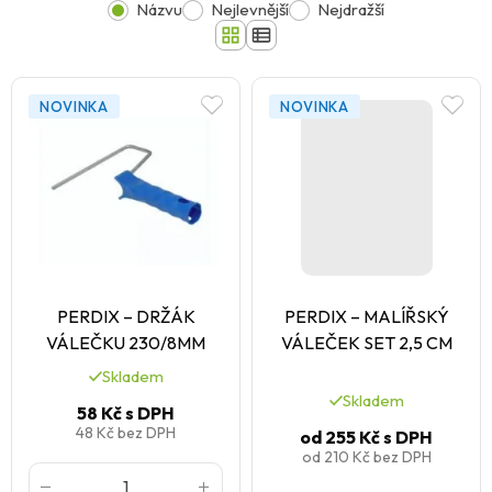
Názvu
Nejlevnější
Nejdražší
NOVINKA
NOVINKA
PERDIX – DRŽÁK
PERDIX – MALÍŘSKÝ
VÁLEČKU 230/8MM
VÁLEČEK SET 2,5 CM
Skladem
Skladem
58 Kč
s DPH
48 Kč
bez DPH
od
255 Kč
s DPH
od
210 Kč
bez DPH