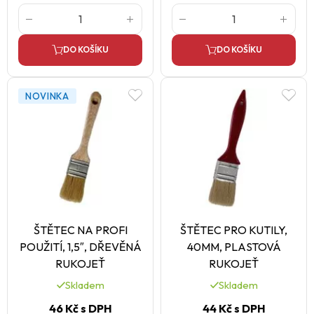
DO KOŠÍKU
DO KOŠÍKU
NOVINKA
ŠTĚTEC NA PROFI
ŠTĚTEC PRO KUTILY,
POUŽITÍ, 1,5″, DŘEVĚNÁ
40MM, PLASTOVÁ
RUKOJEŤ
RUKOJEŤ
Skladem
Skladem
46 Kč
s DPH
44 Kč
s DPH