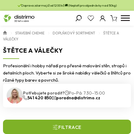
Doprava zdarma již od 1200 kč 🚚 (Neplatí pro objednávky nad 50kg)
STAVEBNÍ CHEMIE
DOPLŇKOVÝ SORTIMENT
ŠTĚTCE A
VÁLEČKY
ŠTĚTCE A VÁLEČKY
Profesionální i hobby nářadí pro přesné malování stěn, stropů i
detailních ploch. Vyberte si ze široké nabídky válečků a štětců pro
různé typy barev a povrchů.
Potřebujete poradit?
Po–Pá: 7:30–15:00
541 420 850
poradna@distrimo.cz
FILTRACE