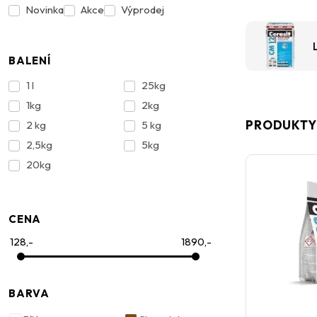
Novinka
Akce
Výprodej
BALENÍ
1 l
25kg
1kg
2kg
PRODUKTY
2 kg
5 kg
2,5kg
5kg
20kg
CENA
128,-
1890,-
BARVA