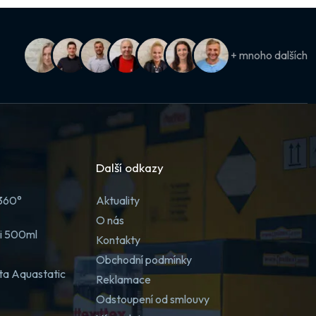
+ mnoho dalších
Další odkazy
 360°
Aktuality
O nás
ji 500ml
Kontakty
Obchodní podmínky
ta Aquastatic
Reklamace
Odstoupení od smlouvy