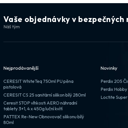
Vaše objednávky v bezpečných 
Náš tým
Nejprodávanější
Novinky
CERESIT WhiteTeq 750ml PU pěna
Perdix 205 Či
pistolová
Perdix Hobby 
CERESIT CS 25 sanitární silikon bílý 280ml
Loctite Super
Ceresit STOP vlhkosti AERO náhradní
tablety 3+1, 4 x 450g luční kvítí
PATTEX Re-New Obnovovač silikonu bílý
80ml