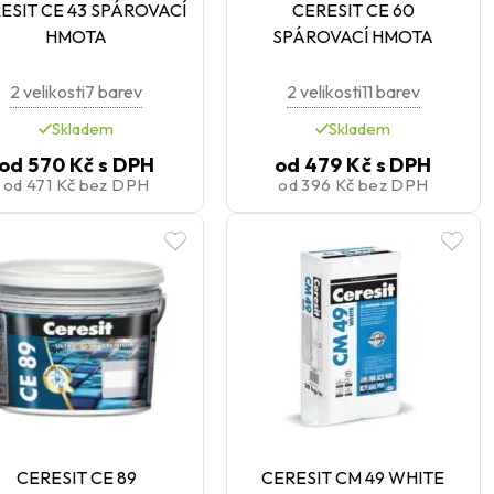
ESIT CE 43 SPÁROVACÍ
CERESIT CE 60
HMOTA
SPÁROVACÍ HMOTA
2 velikosti
7 barev
2 velikosti
11 barev
Skladem
Skladem
od
570 Kč
s DPH
od
479 Kč
s DPH
od
471 Kč
bez DPH
od
396 Kč
bez DPH
CERESIT CE 89
CERESIT CM 49 WHITE