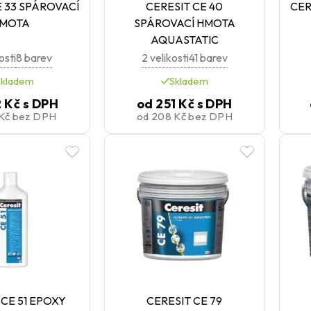
E 33 SPÁROVACÍ
CERESIT CE 40
CER
MOTA
SPÁROVACÍ HMOTA
AQUASTATIC
osti
8 barev
2 velikosti
41 barev
Skladem
Skladem
2 Kč
s DPH
od
251 Kč
s DPH
 Kč
bez DPH
od
208 Kč
bez DPH
 CE 51 EPOXY
CERESIT CE 79