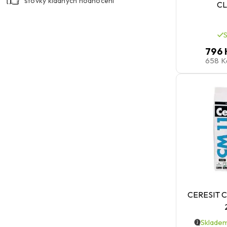
stovky kladných hodnocení
Caramel
Pearl grey
CL
night glow
Natural quartz
Platinum
Concrete grey
796 
almond brown
Light grey
658 
Marble white
crystal white
Terra
Sky
Carrara
Sahara
Taupe
Ocean
frappe
Mint
carbon
Cream
Balibrown
Natura
Brown
Chili
CERESIT 
Silver
Kiwi
Coal
Skladem