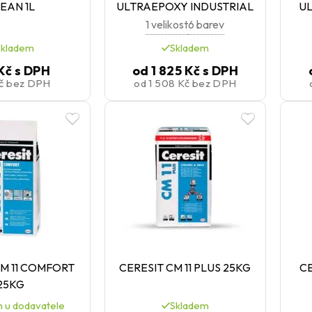
EAN 1L
ULTRAEPOXY INDUSTRIAL
U
1 velikost
6 barev
Skladem
Skladem
Kč
s DPH
od
1 825 Kč
s DPH
Kč
bez DPH
od
1 508 Kč
bez DPH
CM 11 COMFORT
CERESIT CM 11 PLUS 25KG
CE
25KG
 u dodavatele
Skladem