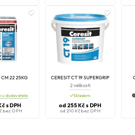
 CM 22 25KG
CERESIT CT 19 SUPERGRIP
2 velikosti
 u dodavatele
Skladem
Kč
s DPH
od
255 Kč
s DPH
Kč
bez DPH
od
210 Kč
bez DPH