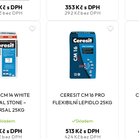
Kč
s DPH
353 Kč
s DPH
Kč
bez DPH
292 Kč
bez DPH
 CM 14 WHITE
CERESIT CM 16 PRO
C
AL STONE –
FLEXIBILNÍ LEPIDLO 25KG
RSAL 25KG
Skladem
Skladem
Kč
s DPH
513 Kč
s DPH
č
bez DPH
424 Kč
bez DPH