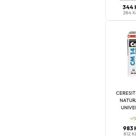
344 
284 
CERESIT
NATUR
UNIVE
983 
812 K