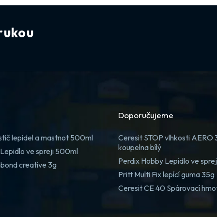
rukou
Doporučujeme
stič lepidel a mastnot 500ml
Ceresit STOP vlhkosti AERO
koupelna bílý
Lepidlo ve spreji 500ml
Perdix Hobby Lepidlo ve spre
 bond creative 3g
Pritt Multi Fix lepící guma 35g
Ceresit CE 40 Spárovací hmo