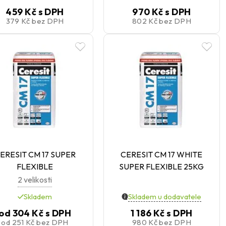
459 Kč
s DPH
970 Kč
s DPH
379 Kč
bez DPH
802 Kč
bez DPH
ERESIT CM 17 SUPER
CERESIT CM 17 WHITE
FLEXIBLE
SUPER FLEXIBLE 25KG
2 velikosti
Skladem
Skladem u dodavatele
od
304 Kč
s DPH
1 186 Kč
s DPH
od
251 Kč
bez DPH
980 Kč
bez DPH