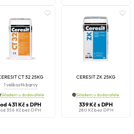
CERESIT CT 32 25KG
CERESIT ZK 25KG
1 velikost
4 barvy
Skladem u dodavatele
Skladem u dodavatele
od
431 Kč
s DPH
339 Kč
s DPH
od
356 Kč
bez DPH
280 Kč
bez DPH