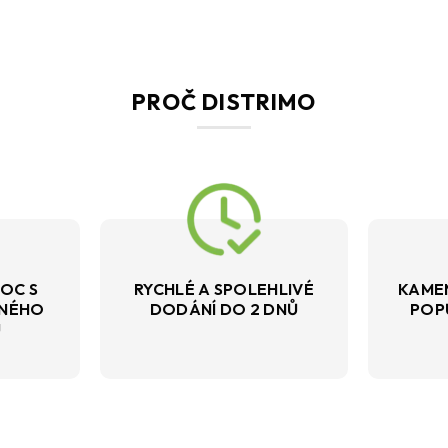
PROČ DISTRIMO
OC S
RYCHLÉ A SPOLEHLIVÉ
KAME
VNÉHO
DODÁNÍ DO 2 DNŮ
POP
U