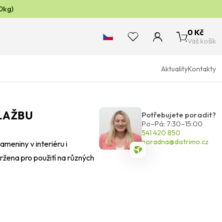
0kg)
0 Kč
Váš košík
Aktuality
Kontakty
LAŽBU
Potřebujete poradit?
Po–Pá: 7:30–15:00
541 420 850
poradna@distrimo.cz
ameniny v interiéru i
vržena pro použití na různých