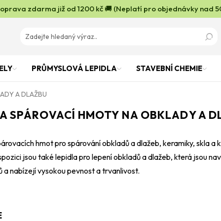
oprava zdarma již od 1200 kč 🚚 (Neplatí pro objednávky nad 5
ELY
PRŮMYSLOVÁ LEPIDLA
STAVEBNÍ CHEMIE
LADY A DLAŽBU
 A SPÁROVACÍ HMOTY NA OBKLADY A D
párovacích hmot pro spárování obkladů a dlažeb, keramiky, skla a k
spozici jsou také lepidla pro lepení obkladů a dlažeb, která jsou na
 a nabízejí vysokou pevnost a trvanlivost.
E