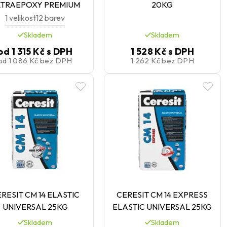
LTRAEPOXY PREMIUM
20KG
1 velikost
12 barev
Skladem
Skladem
od
1 315 Kč
s DPH
1 528 Kč
s DPH
od
1 086 Kč
bez DPH
1 262 Kč
bez DPH
RESIT CM 14 ELASTIC
CERESIT CM 14 EXPRESS
UNIVERSAL 25KG
ELASTIC UNIVERSAL 25KG
Skladem
Skladem