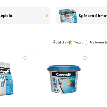
Lepidla
Spárovací hmo
Řadit dle:
Názvu
Nejlevnější