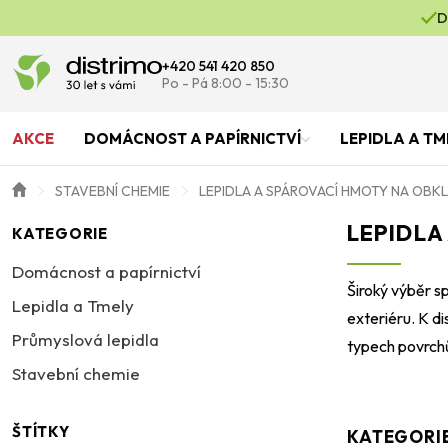
D
+420 541 420 850
Po - Pá 8:00 - 15:30
AKCE
DOMÁCNOST A PAPÍRNICTVÍ
LEPIDLA A TM
STAVEBNÍ CHEMIE
LEPIDLA A SPÁROVACÍ HMOTY NA OBK
LEPIDLA
KATEGORIE
Domácnost a papírnictví
Široký výběr s
Lepidla a Tmely
exteriéru. K di
Průmyslová lepidla
typech povrchů
Stavební chemie
ŠTÍTKY
KATEGORI