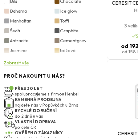
Bílá
Chocolate
CERESIT C
H
Bahama
Ice glow
Manhattan
Toffi
3 velik
Šedá
Graphite
Antracite
Cementgrey
od
19
Jasmine
béžová
od
158
Clinker
Světle šedá
Zobrazit vše
Steel
Walnut
PROČ NAKOUPIT U NÁS?
iron grey
Carbon grey
PŘES 30 LET
Cocoa
White smoke
spolupracujeme s firmou Henkel
Melba
KAMENNÁ PRODEJNA
Sandstone
najdete nás v Popůvkách u Brna
Siena
Alabaster
RYCHLÉ DORUČENÍ
do 2 dnů u vás
Bazalt
Smoked topaz
VLASTNÍ DOPRAVA
po celé ČR
Pergamon
Solid slate
OVĚŘENO ZÁKAZNÍKY
CERESIT