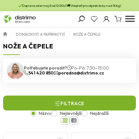
Doprava zdarma již od 1200 kč 🚚 (Neplatí pro objednávky nad 50kg)
DOMÁCNOST A PAPÍRNICTVÍ
NOŽE A ČEPELE
NOŽE A ČEPELE
Potřebujete poradit?
Po–Pá: 7:30–15:00
541 420 850
poradna@distrimo.cz
FILTRACE
Názvu
Nejlevnější
Nejdražší