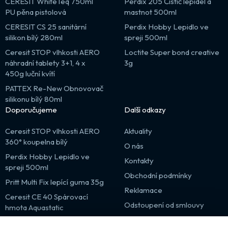
CERESIT WhiteTeq 750ml
Perdix 205 Čistič lepidel a
PU pěna pistolová
mastnot 500ml
CERESIT CS 25 sanitární
Perdix Hobby Lepidlo ve
silikon bílý 280ml
spreji 500ml
Ceresit STOP vlhkosti AERO
Loctite Super bond creative
náhradní tablety 3+1, 4 x
3g
450g luční kvítí
PATTEX Re-New Obnovovač
silikonu bílý 80ml
Doporučujeme
Další odkazy
Ceresit STOP vlhkosti AERO
Aktuality
360° koupelna bílý
O nás
Perdix Hobby Lepidlo ve
Kontakty
spreji 500ml
Obchodní podmínky
Pritt Multi Fix lepící guma 35g
Reklamace
Ceresit CE 40 Spárovací
Odstoupení od smlouvy
hmota Aquastatic
Výprodej