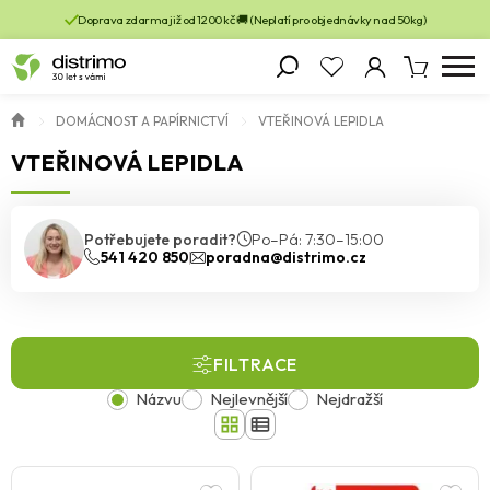
Doprava zdarma již od 1200 kč 🚚 (Neplatí pro objednávky nad 50kg)
DOMÁCNOST A PAPÍRNICTVÍ
VTEŘINOVÁ LEPIDLA
VTEŘINOVÁ LEPIDLA
Potřebujete poradit?
Po–Pá: 7:30–15:00
541 420 850
poradna@distrimo.cz
FILTRACE
Názvu
Nejlevnější
Nejdražší