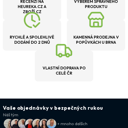
RECENZÍ NA
VÝBĚREM SPRÁVNÉHO
HEUREKA.CZ A
PRODUKTU
ZBOŽÍ.CZ
RYCHLÉ A SPOLEHLIVÉ
KAMENNÁ PRODEJNA V
DODÁNÍ DO 2 DNŮ
POPŮVKÁCH U BRNA
VLASTNÍ DOPRAVA PO
CELÉ ČR
Vaše objednávky v bezpečných rukou
Náš tým
+ mnoho dalších