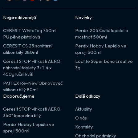
Nejprodávanější
Novinky
CERESIT WhiteTeq 750ml
Perdix 205 Čistič lepidel a
PU pěna pistolová
mastnot 500ml
CERESIT CS 25 sanitární
Perdix Hobby Lepidlo ve
silikon bílý 280ml
spreji 500ml
Ceresit STOP vlhkosti AERO
Loctite Super bond creative
náhradní tablety 3+1, 4 x
3g
450g luční kvítí
PATTEX Re-New Obnovovač
silikonu bílý 80ml
Doporučujeme
Další odkazy
Ceresit STOP vlhkosti AERO
Aktuality
360° koupelna bílý
O nás
Perdix Hobby Lepidlo ve
Kontakty
spreji 500ml
Obchodní podmínky