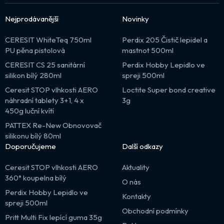
Nejprodávanější
Novinky
CERESIT WhiteTeq 750ml
Perdix 205 Čistič lepidel a
PU pěna pistolová
mastnot 500ml
CERESIT CS 25 sanitární
Perdix Hobby Lepidlo ve
silikon bílý 280ml
spreji 500ml
Ceresit STOP vlhkosti AERO
Loctite Super bond creative
náhradní tablety 3+1, 4 x
3g
450g luční kvítí
PATTEX Re-New Obnovovač
silikonu bílý 80ml
Doporučujeme
Další odkazy
Ceresit STOP vlhkosti AERO
Aktuality
360° koupelna bílý
O nás
Perdix Hobby Lepidlo ve
Kontakty
spreji 500ml
Obchodní podmínky
Pritt Multi Fix lepící guma 35g