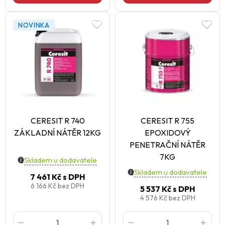
NOVINKA
CERESIT R 740
CERESIT R 755
ZÁKLADNÍ NÁTĚR 12KG
EPOXIDOVÝ
PENETRAČNÍ NÁTĚR
7KG
Skladem u dodavatele
Skladem u dodavatele
7 461 Kč
s DPH
6 166 Kč
bez DPH
5 537 Kč
s DPH
4 576 Kč
bez DPH