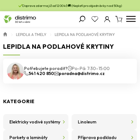
Doprava zdarma již od 1200 kč 🚚 (Neplatí pro objednávky nad 50kg)
LEPIDLA A TMELY
LEPIDLA NA PODLAHOVÉ KRYTINY
LEPIDLA NA PODLAHOVÉ KRYTINY
Potřebujete poradit?
Po–Pá: 7:30–15:00
541 420 850
poradna@distrimo.cz
KATEGORIE
Elektricky vodivé systémy
Linoleum
Parkety a lamináty
Příprava podkladu