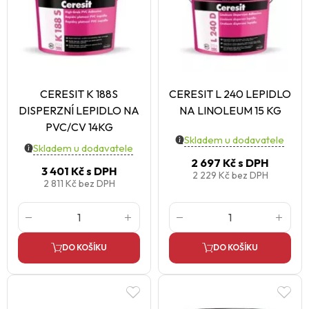
CERESIT K 188S
CERESIT L 240 LEPIDLO
DISPERZNÍ LEPIDLO NA
NA LINOLEUM 15 KG
PVC/CV 14KG
Skladem u dodavatele
Skladem u dodavatele
2 697 Kč
s DPH
3 401 Kč
s DPH
2 229 Kč
bez DPH
2 811 Kč
bez DPH
DO KOŠÍKU
DO KOŠÍKU