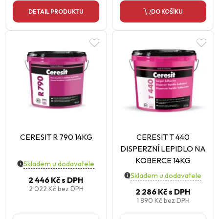
DETAIL PRODUKTU
DO KOŠÍKU
CERESIT R 790 14KG
CERESIT T 440
DISPERZNÍ LEPIDLO NA
KOBERCE 14KG
Skladem u dodavatele
Skladem u dodavatele
2 446 Kč
s DPH
2 022 Kč
bez DPH
2 286 Kč
s DPH
1 890 Kč
bez DPH