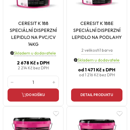
CERESIT K 188
CERESIT K 188E
SPECIÁLNÍ DISPERZNÍ
SPECIÁLNÍ DISPERZNÍ
LEPIDLO NA PVC/CV
LEPIDLO NA PODLAHY
14KG
2 velikosti
1 barva
Skladem u dodavatele
Skladem u dodavatele
2 678 Kč
s DPH
2 214 Kč
bez DPH
od
1 471 Kč
s DPH
od
1 216 Kč
bez DPH
DO KOŠÍKU
DETAIL PRODUKTU