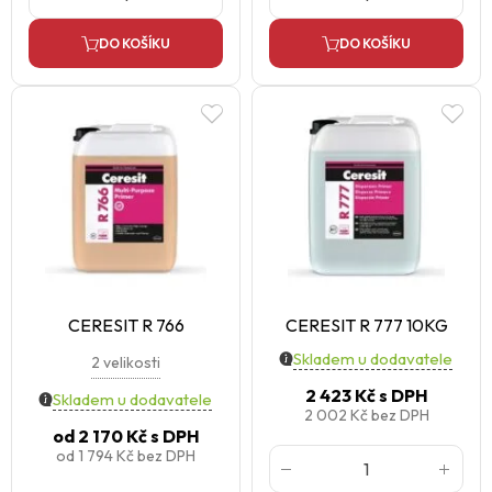
DO KOŠÍKU
DO KOŠÍKU
CERESIT R 766
CERESIT R 777 10KG
Skladem u dodavatele
2 velikosti
2 423 Kč
s DPH
Skladem u dodavatele
2 002 Kč
bez DPH
od
2 170 Kč
s DPH
od
1 794 Kč
bez DPH