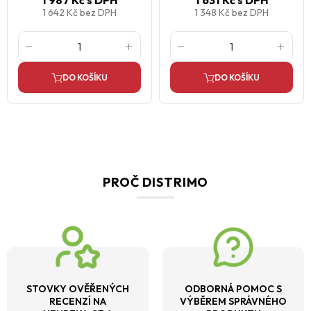
1 987 Kč
s DPH
1 631 Kč
s DPH
1 642 Kč
bez DPH
1 348 Kč
bez DPH
DO KOŠÍKU
DO KOŠÍKU
PROČ DISTRIMO
STOVKY OVĚŘENÝCH
ODBORNÁ POMOC S
RECENZÍ NA
VÝBĚREM SPRÁVNÉHO