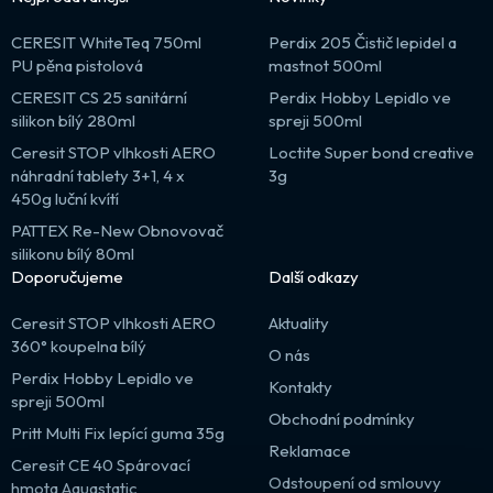
CERESIT WhiteTeq 750ml
Perdix 205 Čistič lepidel a
PU pěna pistolová
mastnot 500ml
CERESIT CS 25 sanitární
Perdix Hobby Lepidlo ve
silikon bílý 280ml
spreji 500ml
Ceresit STOP vlhkosti AERO
Loctite Super bond creative
náhradní tablety 3+1, 4 x
3g
450g luční kvítí
PATTEX Re-New Obnovovač
silikonu bílý 80ml
Doporučujeme
Další odkazy
Ceresit STOP vlhkosti AERO
Aktuality
360° koupelna bílý
O nás
Perdix Hobby Lepidlo ve
Kontakty
spreji 500ml
Obchodní podmínky
Pritt Multi Fix lepící guma 35g
Reklamace
Ceresit CE 40 Spárovací
Odstoupení od smlouvy
hmota Aquastatic