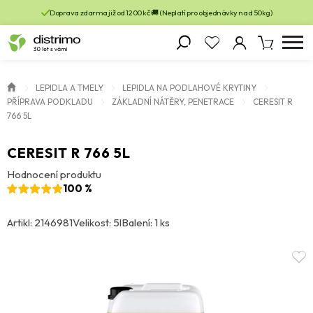
Doprava zdarma již od 1200 kč 🚚 (Neplatí pro objednávky nad 50kg)
LEPIDLA A TMELY
LEPIDLA NA PODLAHOVÉ KRYTINY
PŘÍPRAVA PODKLADU
ZÁKLADNÍ NÁTĚRY, PENETRACE
CERESIT R
766 5L
CERESIT R 766 5L
Hodnocení produktu
100 %
Artikl: 2146981
Velikost: 5l
Balení: 1 ks