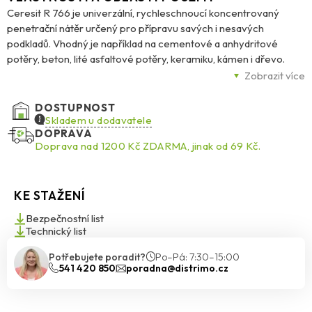
Ceresit R 766 je univerzální, rychleschnoucí koncentrovaný
penetrační nátěr určený pro přípravu savých i nesavých
podkladů. Vhodný je například na cementové a anhydritové
potěry, beton, lité asfaltové potěry, keramiku, kámen i dřevo.
Výrazně zkracuje dobu schnutí – až o 70 %, a tím urychluje práci.
Zobrazit více
Zajišťuje optimální přilnavost pro další vrstvy, včetně
vyrovnávacích hmot nebo přímého lepení parket. Vysoká
DOSTUPNOST
koncentrace zajišťuje velkou vydatnost a spolehlivé pokrytí
Skladem u dodavatele
DOPRAVA
povrchu.
Doprava nad 1200 Kč ZDARMA, jinak od 69 Kč.
KE STAŽENÍ
Bezpečnostní list
Technický list
Potřebujete poradit?
Po–Pá: 7:30–15:00
541 420 850
poradna@distrimo.cz