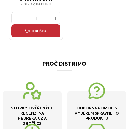
2 812 Kč
bez DPH
DO KOŠÍKU
PROČ DISTRIMO
STOVKY OVĚŘENÝCH
ODBORNÁ POMOC S
RECENZÍ NA
VÝBĚREM SPRÁVNÉHO
HEUREKA.CZ A
PRODUKTU
ZBOŽÍ.CZ