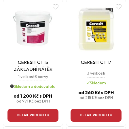
CERESIT CT 15
CERESIT CT 17
ZÁKLADNÍ NÁTĚR
3 velikosti
1 velikost
3 barvy
Skladem
Skladem u dodavatele
od
260 Kč
s DPH
od
1 200 Kč
s DPH
od
215 Kč
bez DPH
od
991 Kč
bez DPH
DETAIL PRODUKTU
DETAIL PRODUKTU