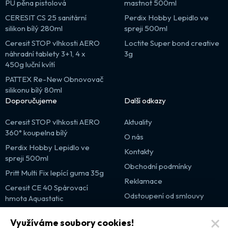
PU pěna pistolová
mastnot 500ml
CERESIT CS 25 sanitární
Perdix Hobby Lepidlo ve
silikon bílý 280ml
spreji 500ml
Ceresit STOP vlhkosti AERO
Loctite Super bond creative
náhradní tablety 3+1, 4 x
3g
450g luční kvítí
PATTEX Re-New Obnovovač
silikonu bílý 80ml
Doporučujeme
Další odkazy
Ceresit STOP vlhkosti AERO
Aktuality
360° koupelna bílý
O nás
Perdix Hobby Lepidlo ve
Kontakty
spreji 500ml
Obchodní podmínky
Pritt Multi Fix lepící guma 35g
Reklamace
Ceresit CE 40 Spárovací
Odstoupení od smlouvy
hmota Aquastatic
Výprodej
Využíváme soubory cookies!