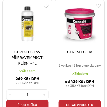
CERESIT CT 99
CERESIT CT 16
PŘÍPRAVEK PROTI
PLÍSNÍM 1L
2 velikosti
3 barevné skupiny
Skladem
Skladem
269 Kč
s DPH
od
426 Kč
s DPH
222 Kč
bez DPH
od
352 Kč
bez DPH
DO KOŠÍKU
DETAIL PRODUKTU