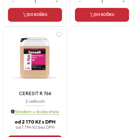
DO KOŠÍKU
DO KOŠÍKU
CERESIT R 766
2 velikosti
Skladem u dodavatele
od
2 170 Kč
s DPH
od
1 794 Kč
bez DPH