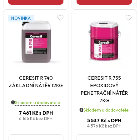
NOVINKA
CERESIT R 740
CERESIT R 755
ZÁKLADNÍ NÁTĚR 12KG
EPOXIDOVÝ
PENETRAČNÍ NÁTĚR
7KG
Skladem u dodavatele
Skladem u dodavatele
7 461 Kč
s DPH
6 166 Kč
bez DPH
5 537 Kč
s DPH
4 576 Kč
bez DPH