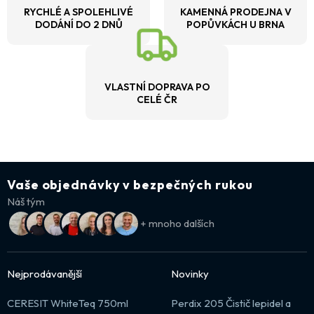
RYCHLÉ A SPOLEHLIVÉ
KAMENNÁ PRODEJNA V
DODÁNÍ DO 2 DNŮ
POPŮVKÁCH U BRNA
VLASTNÍ DOPRAVA PO
CELÉ ČR
Vaše objednávky v bezpečných rukou
Náš tým
+ mnoho dalších
Nejprodávanější
Novinky
CERESIT WhiteTeq 750ml
Perdix 205 Čistič lepidel a