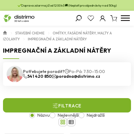
Doprava zdarma již od 1200 kč 🚚 (Neplatí pro objednávky nad 50kg)
STAVEBNÍ CHEMIE
OMÍTKY, FASÁDNÍ NÁTĚRY, MALTY A
IZOLANTY
IMPREGNAČNÍ A ZÁKLADNÍ NÁTĚRY
IMPREGNAČNÍ A ZÁKLADNÍ NÁTĚRY
Potřebujete poradit?
Po–Pá: 7:30–15:00
541 420 850
poradna@distrimo.cz
FILTRACE
Názvu
Nejlevnější
Nejdražší