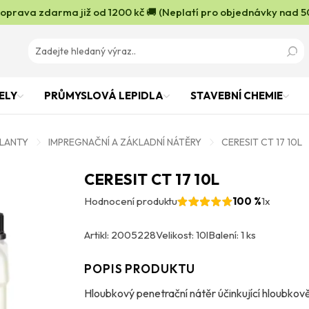
oprava zdarma již od 1200 kč 🚚 (Neplatí pro objednávky nad 5
ELY
PRŮMYSLOVÁ LEPIDLA
STAVEBNÍ CHEMIE
OLANTY
IMPREGNAČNÍ A ZÁKLADNÍ NÁTĚRY
CERESIT CT 17 10L
CERESIT CT 17 10L
Hodnocení produktu
100 %
1x
Artikl: 2005228
Velikost: 10l
Balení: 1 ks
POPIS PRODUKTU
Hloubkový penetrační nátěr účinkující hloubkově 