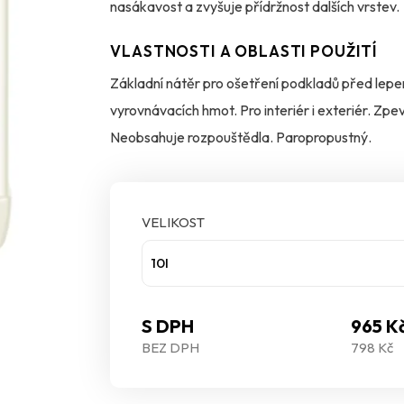
nasákavost a zvyšuje přídržnost dalších vrstev.
VLASTNOSTI A OBLASTI POUŽITÍ
Základní nátěr pro ošetření podkladů před lep
vyrovnávacích hmot. Pro interiér i exteriér. Zpe
Neobsahuje rozpouštědla. Paropropustný.
VELIKOST
10l
S DPH
965 K
BEZ DPH
798 Kč