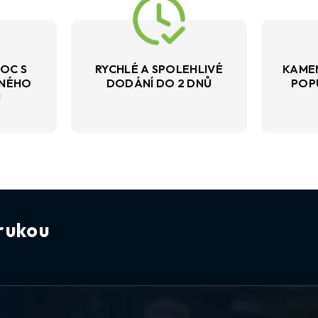
OC S
RYCHLÉ A SPOLEHLIVÉ
KAME
VNÉHO
DODÁNÍ DO 2 DNŮ
POP
U
rukou