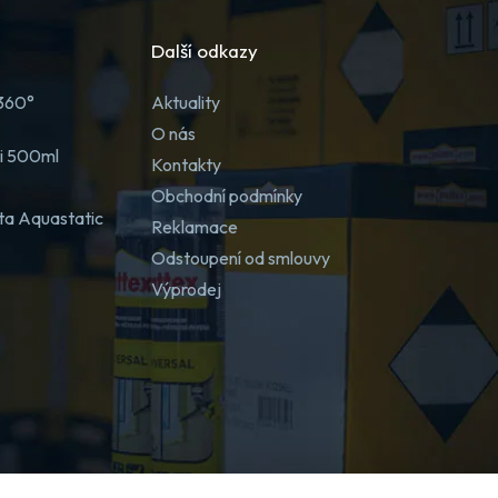
Další odkazy
 360°
Aktuality
O nás
ji 500ml
Kontakty
Obchodní podmínky
ta Aquastatic
Reklamace
Odstoupení od smlouvy
Výprodej