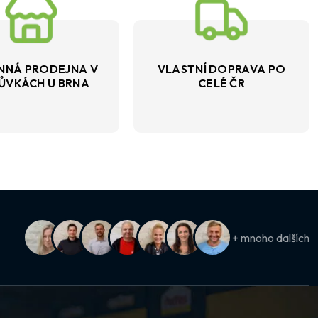
NNÁ PRODEJNA V
VLASTNÍ DOPRAVA PO
ŮVKÁCH U BRNA
CELÉ ČR
+ mnoho dalších