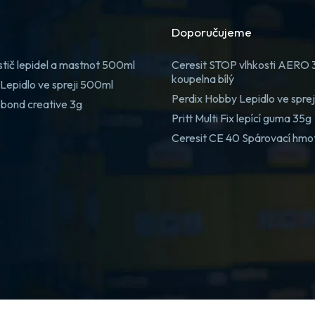
Doporučujeme
stič lepidel a mastnot 500ml
Ceresit STOP vlhkosti AERO
koupelna bílý
Lepidlo ve spreji 500ml
Perdix Hobby Lepidlo ve spre
 bond creative 3g
Pritt Multi Fix lepící guma 35g
Ceresit CE 40 Spárovací hmo