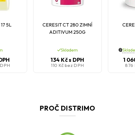
17 5L
CERESIT CT 280 ZIMNÍ
CERES
ADITIVUM 250G
em
Skladem
Sklad
 DPH
134 Kč
s DPH
1 06
 DPH
110 Kč
bez DPH
876
PROČ DISTRIMO