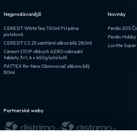
Nejprodávanější
Novinky
CERESIT WhiteTeq 750ml PU pěna
Perdix 205 Či
pistolová
Perdix Hobby 
CERESIT CS 25 sanitární silikon bílý 280ml
Loctite Super
Ceresit STOP vlhkosti AERO náhradní
tablety 3+1, 4 x 450g luční kvítí
PATTEX Re-New Obnovovač silikonu bílý
80ml
Partnerské weby