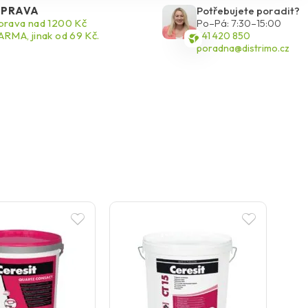
PRAVA
Potřebujete poradit?
rava nad 1200 Kč
Po–Pá: 7:30–15:00
RMA, jinak od 69 Kč.
541 420 850
poradna@distrimo.cz
N