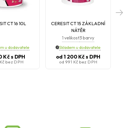
IT CT 16 10L
CERESIT CT 15 ZÁKLADNÍ
CE
NÁTĚR
1 velikost
3 barvy
em u dodavatele
Skladem u dodavatele
0 Kč
s DPH
od
1 200 Kč
s DPH
 Kč
bez DPH
od
991 Kč
bez DPH