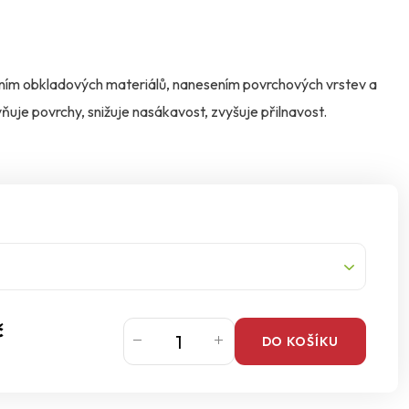
ením obkladových materiálů, nanesením povrchových vrstev a
vňuje povrchy, snižuje nasákavost, zvyšuje přilnavost.
č
DO KOŠÍKU