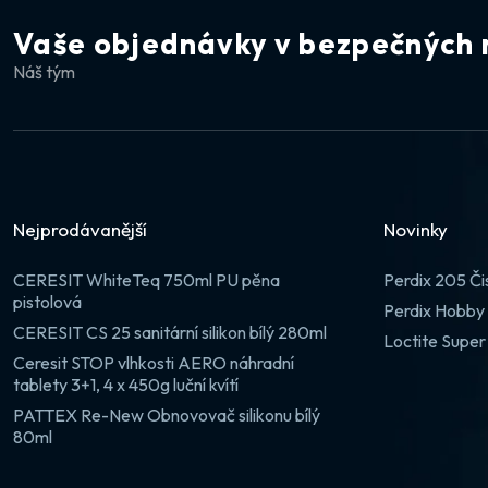
Vaše objednávky v bezpečných 
Náš tým
Nejprodávanější
Novinky
CERESIT WhiteTeq 750ml PU pěna
Perdix 205 Či
pistolová
Perdix Hobby 
CERESIT CS 25 sanitární silikon bílý 280ml
Loctite Super
Ceresit STOP vlhkosti AERO náhradní
tablety 3+1, 4 x 450g luční kvítí
PATTEX Re-New Obnovovač silikonu bílý
80ml