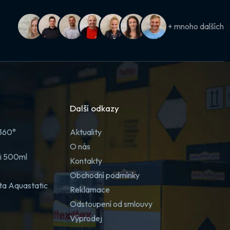
+ mnoho dalších
Další odkazy
 360°
Aktuality
O nás
ji 500ml
Kontakty
Obchodní podmínky
ta Aquastatic
Reklamace
Odstoupení od smlouvy
Výprodej