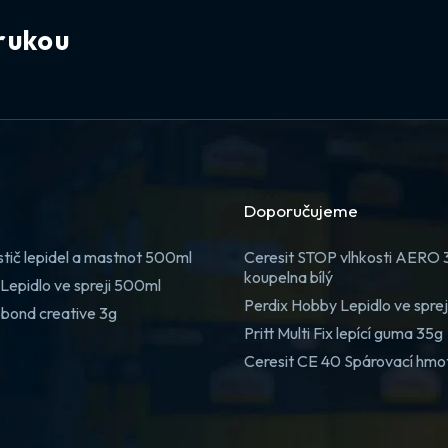
rukou
Doporučujeme
stič lepidel a mastnot 500ml
Ceresit STOP vlhkosti AERO
koupelna bílý
Lepidlo ve spreji 500ml
Perdix Hobby Lepidlo ve spre
 bond creative 3g
Pritt Multi Fix lepící guma 35g
Ceresit CE 40 Spárovací hmo