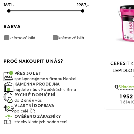
1631,-
1987,-
BARVA
krémově bilá
krémově bílá
PROČ NAKOUPIT U NÁS?
CERESIT K
LEPIDLO
PŘES 30 LET
spolupracujeme s firmou Henkel
KAMENNÁ PRODEJNA
Skladem
najdete nás v Popůvkách u Brna
RYCHLÉ DORUČENÍ
1 952
do 2 dnů u vás
1 614 
VLASTNÍ DOPRAVA
po celé ČR
OVĚŘENO ZÁKAZNÍKY
stovky kladných hodnocení