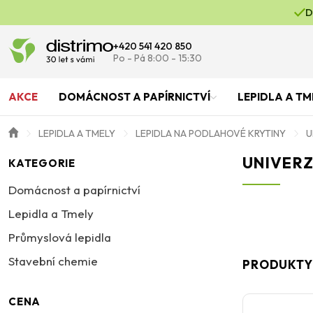
D
+420 541 420 850
Po - Pá 8:00 - 15:30
AKCE
DOMÁCNOST A PAPÍRNICTVÍ
LEPIDLA A TM
LEPIDLA A TMELY
LEPIDLA NA PODLAHOVÉ KRYTINY
U
UNIVERZ
KATEGORIE
Domácnost a papírnictví
Lepidla a Tmely
Průmyslová lepidla
Stavební chemie
PRODUKTY
CENA