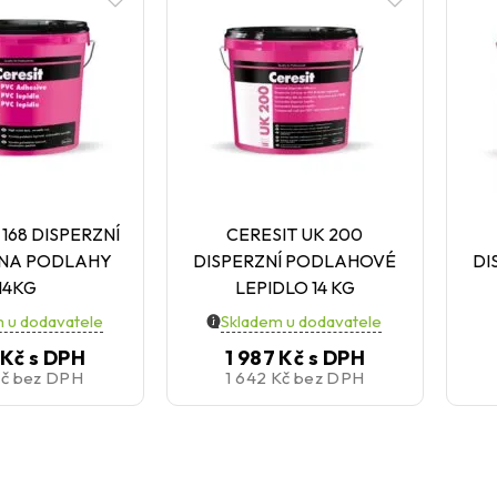
 168 DISPERZNÍ
CERESIT UK 200
 NA PODLAHY
DISPERZNÍ PODLAHOVÉ
DI
14KG
LEPIDLO 14 KG
 u dodavatele
Skladem u dodavatele
 Kč
s DPH
1 987 Kč
s DPH
Kč
bez DPH
1 642 Kč
bez DPH