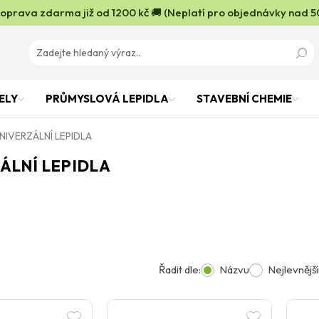
oprava zdarma již od 1200 kč 🚚 (Neplatí pro objednávky nad 5
ELY
PRŮMYSLOVÁ LEPIDLA
STAVEBNÍ CHEMIE
NIVERZÁLNÍ LEPIDLA
ÁLNÍ LEPIDLA
Řadit dle:
Názvu
Nejlevnější