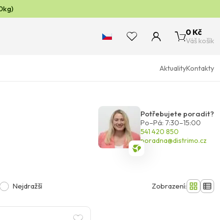
0kg)
0 Kč
Váš košík
Aktuality
Kontakty
Potřebujete poradit?
Po–Pá: 7:30–15:00
541 420 850
poradna@distrimo.cz
Nejdražší
Zobrazení: