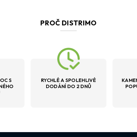
PROČ DISTRIMO
OC S
RYCHLÉ A SPOLEHLIVÉ
KAME
VNÉHO
DODÁNÍ DO 2 DNŮ
POP
U