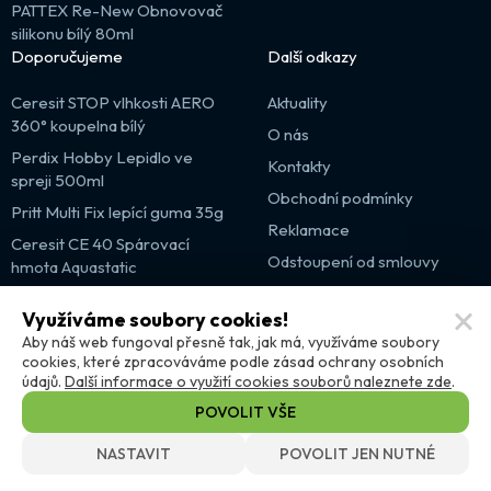
PATTEX Re-New Obnovovač
silikonu bílý 80ml
Doporučujeme
Další odkazy
Ceresit STOP vlhkosti AERO
Aktuality
360° koupelna bílý
O nás
Perdix Hobby Lepidlo ve
Kontakty
spreji 500ml
Obchodní podmínky
Pritt Multi Fix lepící guma 35g
Reklamace
Ceresit CE 40 Spárovací
Odstoupení od smlouvy
hmota Aquastatic
Výprodej
Využíváme soubory cookies!
Partnerské weby
Aby náš web fungoval přesně tak, jak má, využíváme soubory
cookies, které zpracováváme podle zásad ochrany osobních
údajů.
Další informace o využití cookies souborů naleznete zde
.
POVOLIT VŠE
NASTAVIT
POVOLIT JEN NUTNÉ
© DISTRIMO.CZ 2026
Nastavení cookies