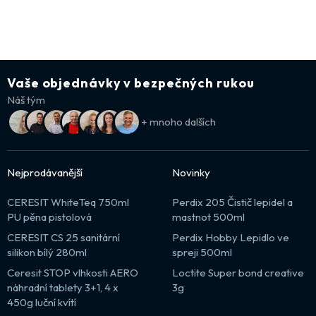
Vaše objednávky v bezpečných rukou
Náš tým
+ mnoho dalších
Nejprodávanější
Novinky
CERESIT WhiteTeq 750ml
Perdix 205 Čistič lepidel a
PU pěna pistolová
mastnot 500ml
CERESIT CS 25 sanitární
Perdix Hobby Lepidlo ve
silikon bílý 280ml
spreji 500ml
Ceresit STOP vlhkosti AERO
Loctite Super bond creative
náhradní tablety 3+1, 4 x
3g
450g luční kvítí