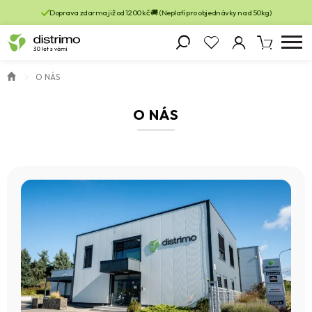
Doprava zdarma již od 1200 kč 🚚 (Neplatí pro objednávky nad 50kg)
O NÁS
O NÁS