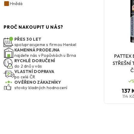
Hnědá
PROČ NAKOUPIT U NÁS?
PŘES 30 LET
spolupracujeme s firmou Henkel
KAMENNÁ PRODEJNA
najdete nás v Popůvkách u Brna
PATTEX
RYCHLÉ DORUČENÍ
STŘEŠNÍ 
do 2 dnů u vás
Č
VLASTNÍ DOPRAVA
po celé ČR
OVĚŘENO ZÁKAZNÍKY
stovky kladných hodnocení
137 
114 K