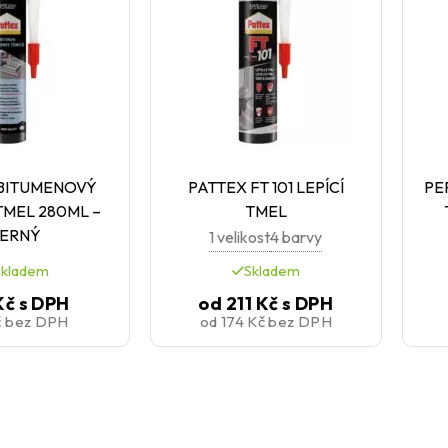
 BITUMENOVÝ
PATTEX FT 101 LEPÍCÍ
PE
TMEL 280ML –
TMEL
ERNÝ
1 velikost
4 barvy
Skladem
Skladem
Kč
s DPH
od
211 Kč
s DPH
č
bez DPH
od
174 Kč
bez DPH