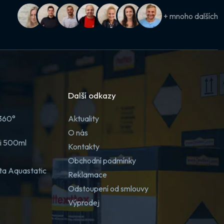
+ mnoho dalších
Další odkazy
 360°
Aktuality
O nás
ji 500ml
Kontakty
Obchodní podmínky
ta Aquastatic
Reklamace
Odstoupení od smlouvy
Výprodej