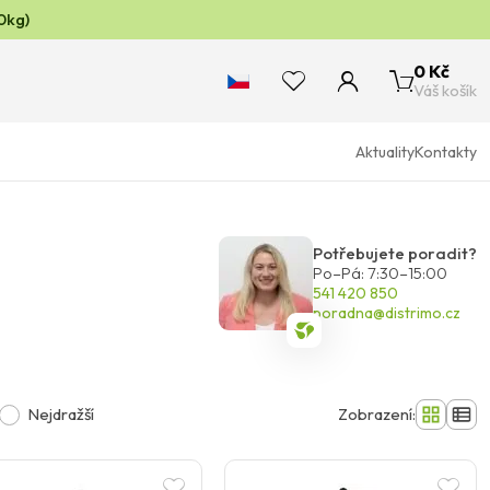
0kg)
0 Kč
Váš košík
Aktuality
Kontakty
Potřebujete poradit?
Po–Pá: 7:30–15:00
541 420 850
poradna@distrimo.cz
Nejdražší
Zobrazení: