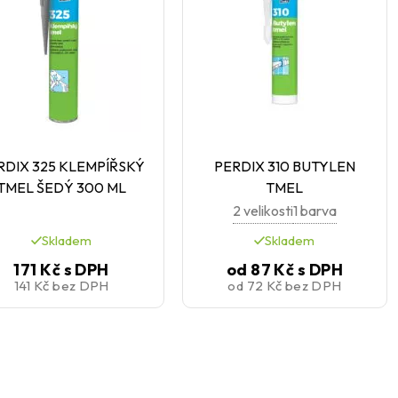
RDIX 325 KLEMPÍŘSKÝ
PERDIX 310 BUTYLEN
TMEL ŠEDÝ 300 ML
TMEL
2 velikosti
1 barva
Skladem
Skladem
171 Kč
s DPH
od
87 Kč
s DPH
141 Kč
bez DPH
od
72 Kč
bez DPH