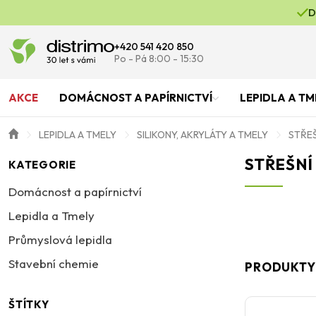
D
+420 541 420 850
Po - Pá 8:00 - 15:30
AKCE
DOMÁCNOST A PAPÍRNICTVÍ
LEPIDLA A TM
LEPIDLA A TMELY
SILIKONY, AKRYLÁTY A TMELY
STŘEŠ
STŘEŠNÍ
KATEGORIE
Domácnost a papírnictví
Lepidla a Tmely
Průmyslová lepidla
Stavební chemie
PRODUKTY
ŠTÍTKY