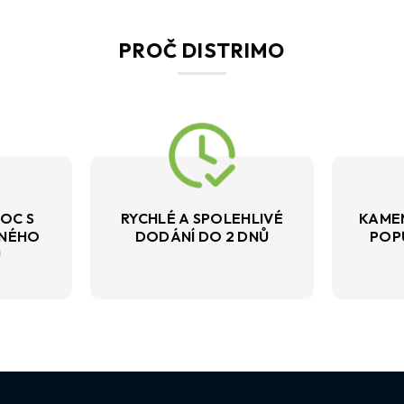
PROČ DISTRIMO
OC S
RYCHLÉ A SPOLEHLIVÉ
KAME
VNÉHO
DODÁNÍ DO 2 DNŮ
POP
U