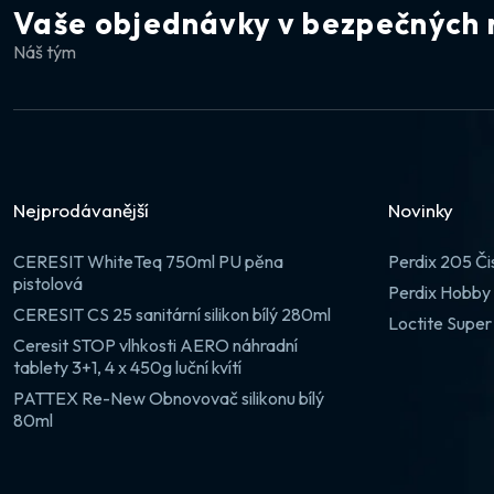
Vaše objednávky v bezpečných 
Náš tým
Nejprodávanější
Novinky
CERESIT WhiteTeq 750ml PU pěna
Perdix 205 Či
pistolová
Perdix Hobby 
CERESIT CS 25 sanitární silikon bílý 280ml
Loctite Super
Ceresit STOP vlhkosti AERO náhradní
tablety 3+1, 4 x 450g luční kvítí
PATTEX Re-New Obnovovač silikonu bílý
80ml