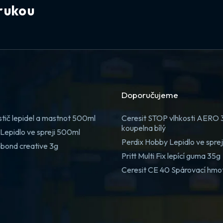
rukou
Doporučujeme
stič lepidel a mastnot 500ml
Ceresit STOP vlhkosti AERO
koupelna bílý
Lepidlo ve spreji 500ml
Perdix Hobby Lepidlo ve spre
 bond creative 3g
Pritt Multi Fix lepící guma 35g
Ceresit CE 40 Spárovací hmo