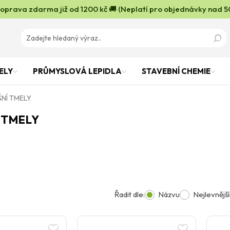
oprava zdarma již od 1200 kč 🚚 (Neplatí pro objednávky nad 5
ELY
PRŮMYSLOVÁ LEPIDLA
STAVEBNÍ CHEMIE
NÍ TMELY
 TMELY
Řadit dle:
Názvu
Nejlevnější