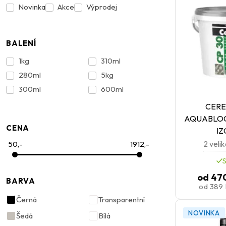
Novinka
Akce
Výprodej
BALENÍ
1kg
310ml
280ml
5kg
300ml
600ml
CERE
AQUABLOC
CENA
I
2 velik
50,-
1912,-
od
47
BARVA
od
389
Černá
Transparentní
NOVINKA
Šedá
Bílá