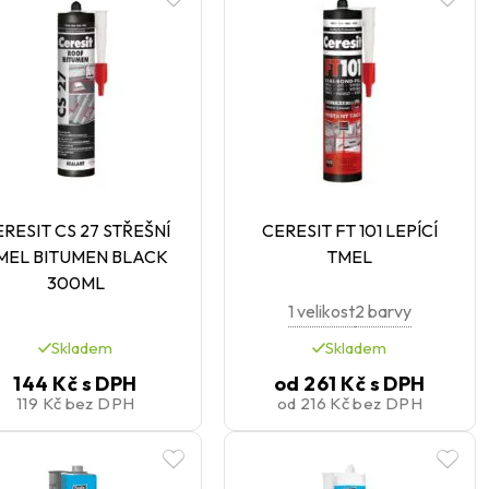
RESIT CS 27 STŘEŠNÍ
CERESIT FT 101 LEPÍCÍ
MEL BITUMEN BLACK
TMEL
300ML
1 velikost
2 barvy
Skladem
Skladem
144 Kč
s DPH
od
261 Kč
s DPH
119 Kč
bez DPH
od
216 Kč
bez DPH