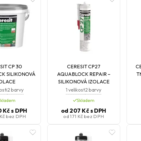
SIT CP 30
CERESIT CP27
CE
K SILIKONOVÁ
AQUABLOCK REPAIR –
T
ZOLACE
SILIKONOVÁ IZOLACE
osti
2 barvy
1 velikost
2 barvy
Skladem
Skladem
0 Kč
s DPH
od
207 Kč
s DPH
 Kč
bez DPH
od
171 Kč
bez DPH