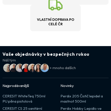
VLASTNÍ DOPRAVA PO
CELÉ ČR
Vaše objednávky v bezpečných rukou
Náš tým
+ mnoho dalších
Nejprodávanější
Novinky
CERESIT WhiteTeq 750ml
Perdix 205 Čistič lepidel a
PU pěna pistolová
mastnot 500ml
CERESIT CS 25 sanitární
Perdix Hobby Lepidlo ve