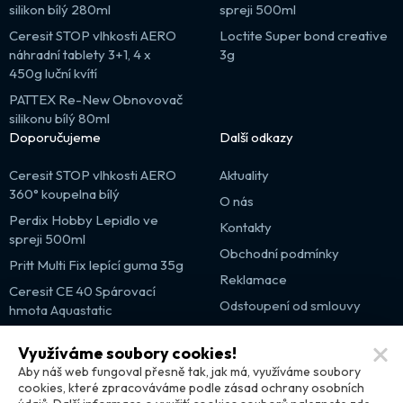
silikon bílý 280ml
spreji 500ml
Ceresit STOP vlhkosti AERO
Loctite Super bond creative
náhradní tablety 3+1, 4 x
3g
450g luční kvítí
PATTEX Re-New Obnovovač
silikonu bílý 80ml
Doporučujeme
Další odkazy
Ceresit STOP vlhkosti AERO
Aktuality
360° koupelna bílý
O nás
Perdix Hobby Lepidlo ve
Kontakty
spreji 500ml
Obchodní podmínky
Pritt Multi Fix lepící guma 35g
Reklamace
Ceresit CE 40 Spárovací
Odstoupení od smlouvy
hmota Aquastatic
Výprodej
Využíváme soubory cookies!
Partnerské weby
Aby náš web fungoval přesně tak, jak má, využíváme soubory
cookies, které zpracováváme podle zásad ochrany osobních