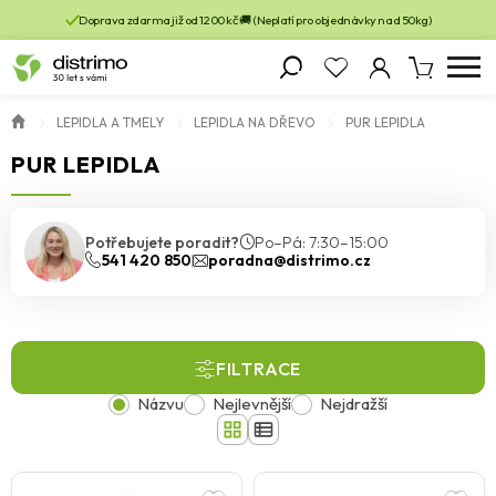
Doprava zdarma již od 1200 kč 🚚 (Neplatí pro objednávky nad 50kg)
LEPIDLA A TMELY
LEPIDLA NA DŘEVO
PUR LEPIDLA
PUR LEPIDLA
Potřebujete poradit?
Po–Pá: 7:30–15:00
541 420 850
poradna@distrimo.cz
FILTRACE
Názvu
Nejlevnější
Nejdražší