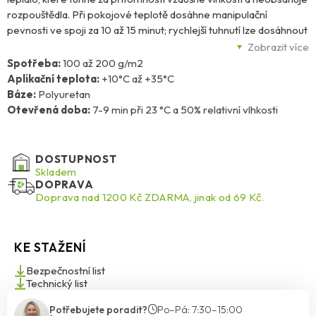
rozpouštědla. Při pokojové teplotě dosáhne manipulační
pevnosti ve spoji za 10 až 15 minut; rychlejší tuhnutí lze dosáhnout
vyhřívaným lisem do 70 °C. Je vhodné pro konstrukční lepení,
Zobrazit více
výrobu sendvičových prvků z porézních materiálů, např. dřeva, s
Spotřeba:
100 až 200 g/m2
možností lepení na kovy, lamináty, plasty a pěnové desky. Není
Aplikační teplota:
+10°C až +35°C
určeno pro výrobu nosných konstrukčních prvků pro stavební
Báze:
Polyuretan
účely; pro venkovní použití je třeba ochrany proti povětrnostním
Otevřená doba:
7-9 min při 23 °C a 50% relativní vlhkosti
vlivům.
DOSTUPNOST
Skladem
DOPRAVA
Doprava nad 1200 Kč ZDARMA, jinak od 69 Kč.
KE STAŽENÍ
Bezpečnostní list
Technický list
Potřebujete poradit?
Po–Pá: 7:30–15:00