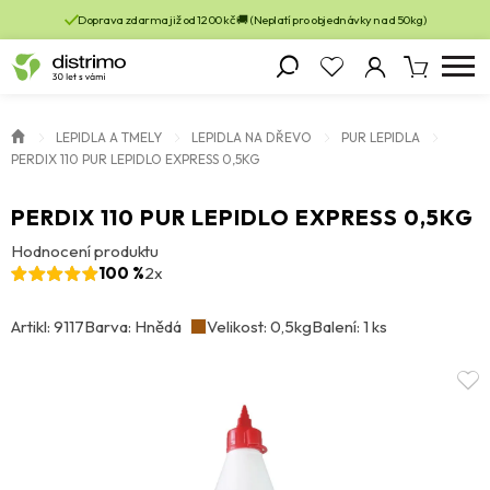
Doprava zdarma již od 1200 kč 🚚 (Neplatí pro objednávky nad 50kg)
LEPIDLA A TMELY
LEPIDLA NA DŘEVO
PUR LEPIDLA
PERDIX 110 PUR LEPIDLO EXPRESS 0,5KG
PERDIX 110 PUR LEPIDLO EXPRESS 0,5KG
Hodnocení produktu
100 %
2x
Artikl: 9117
Barva: Hnědá
Velikost: 0,5kg
Balení: 1 ks