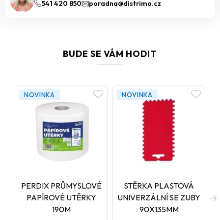
541 420 850
poradna@distrimo.cz
BUDE SE VÁM HODIT
NOVINKA
NOVINKA
PERDIX PRŮMYSLOVÉ
STĚRKA PLASTOVÁ
PAPÍROVÉ UTĚRKY
UNIVERZÁLNÍ SE ZUBY
190M
90X135MM