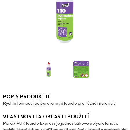
POPIS PRODUKTU
Rychle tuhnoucí polyuretanové lepidlo pro různé materiály
VLASTNOSTI A OBLASTI POUŽITÍ
Perdix PUR lepidlo Express je jednosložkové polyuretanové
lepidlo, které tuhne za přítomnosti vzdušné vlhkosti a neobsahuje