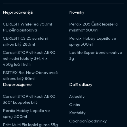
Nejprodávanější
Novinky
CERESIT WhiteTeq 750ml
Perdix 205 Čistič lepidel a
PU pěna pistolová
mastnot 500ml
CERESIT CS 25 sanitární
Perdix Hobby Lepidlo ve
silikon bílý 280ml
spreji 500ml
Ceresit STOP vlhkosti AERO
Loctite Super bond creative
náhradní tablety 3+1, 4 x
3g
450g luční kvítí
PATTEX Re-New Obnovovač
silikonu bílý 80ml
Doporučujeme
Další odkazy
Ceresit STOP vlhkosti AERO
Aktuality
360° koupelna bílý
O nás
Perdix Hobby Lepidlo ve
Kontakty
spreji 500ml
Obchodní podmínky
Pritt Multi Fix lepící guma 35g