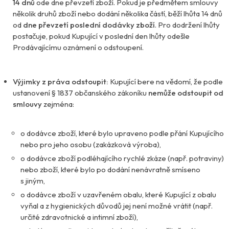
14 dnů
ode dne převzetí zboží. Pokud je předmětem smlouvy
několik druhů zboží nebo dodání několika částí, běží lhůta 14 dnů
od
dne převzetí poslední dodávky zboží
. Pro dodržení lhůty
postačuje, pokud Kupující v poslední den lhůty odešle
Prodávajícímu oznámení o odstoupení.
Výjimky z práva odstoupit:
Kupující bere na vědomí, že podle
ustanovení § 1837 občanského zákoníku
nemůže odstoupit od
smlouvy
zejména:
o dodávce zboží, které bylo upraveno podle přání Kupujícího
nebo pro jeho osobu (zakázková výroba),
o dodávce zboží podléhajícího rychlé zkáze (např. potraviny)
nebo zboží, které bylo po dodání nenávratně smíseno
s jiným,
o dodávce zboží v uzavřeném obalu, které Kupující z obalu
vyňal a z hygienických důvodů jej není možné vrátit (např.
určité zdravotnické a intimní zboží),