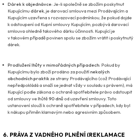
Dárek k objednávce:
Je-li společně se zbožím poskytnut
Kupujícímu
dárek
, je darovací smlouva mezi Prodávajícím a
Kupujícím uzavřena s rozvazovací podmínkou, že pokud dojde
k odstoupení od Kupní smlouvy Kupujícím, pozbývá darovací
smlouva ohledně takového dárku účinnosti. Kupující je
v takovém případě povinen spolu se zbožím vrátit i poskytnutý
dárek.
Prodlužení lhůty v mimořádných případech:
Pokud by
Kupujícímu bylo zboží prodáno za použití
nekalých
obchodních praktik
ze strany Prodávajícího (což Prodávající
nepředpokládá a snaží se jednat vždy v souladu s právem), má
Kupující podle zákona o ochraně spotřebitele právo odstoupit
od smlouvy ve lhůtě
90 dnů
od uzavření smlouvy. Toto
ustanovení slouží k ochraně spotřebitele v případech, kdy byl
k nákupu přiměn klamavým nebo agresivním způsobem.
6. PRÁVA Z VADNÉHO PLNĚNÍ (REKLAMACE