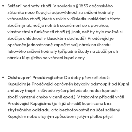
Snížení hodnoty zboží:
V souladu s § 1833 občanského
zákoníku nese Kupující odpovědnost za snížení hodnoty
vráceného zboží, které vzniklo v důsledku nakládání s tímto
zbožím jinak, než je nutné k seznámení se s povahou,
vlastnostmi a funkčností zboží (tj. jinak, než by bylo možné si
zboží prohlédnout v klasickém obchodě). Prodávající je
oprávněn jednostranně započíst svůj nárok na úhradu
takového snížení hodnoty (případné škody na zboží) proti
nároku Kupujícího na vrácení kupní ceny.
Odstoupení Prodávajícího:
Do doby převzetí zboží
Kupujícím je Prodávající oprávněn kdykoliv
odstoupit od Kupní
smlouvy
(např. z důvodu vyčerpání zásob, nedostupnosti
zboží, výrazné chyby v ceně apod.). V takovém případě vrátí
Prodávající Kupujícímu (je-li již uhradil) kupní cenu
bez
zbytečného odkladu
, a to bezhotovostně na účet sdělený
Kupujícím nebo stejným způsobem, jakým platbu přijal.