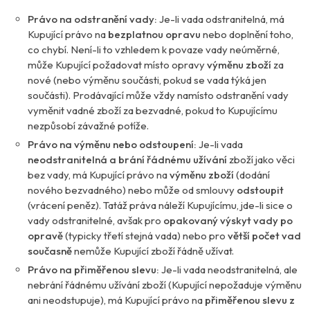
Právo na odstranění vady:
Je-li vada odstranitelná, má
Kupující právo na
bezplatnou opravu
nebo doplnění toho,
co chybí. Není-li to vzhledem k povaze vady neúměrné,
může Kupující požadovat místo opravy
výměnu zboží
za
nové (nebo výměnu součásti, pokud se vada týká jen
součásti). Prodávající může vždy namísto odstranění vady
vyměnit vadné zboží za bezvadné, pokud to Kupujícímu
nezpůsobí závažné potíže.
Právo na výměnu nebo odstoupení:
Je-li vada
neodstranitelná a brání řádnému užívání
zboží jako věci
bez vady, má Kupující právo na
výměnu zboží
(dodání
nového bezvadného) nebo může od smlouvy
odstoupit
(vrácení peněz). Tatáž práva náleží Kupujícímu, jde-li sice o
vady odstranitelné, avšak pro
opakovaný výskyt vady po
opravě
(typicky třetí stejná vada) nebo pro
větší počet vad
současně
nemůže Kupující zboží řádně užívat.
Právo na přiměřenou slevu:
Je-li vada neodstranitelná, ale
nebrání řádnému užívání zboží (Kupující nepožaduje výměnu
ani neodstupuje), má Kupující právo na
přiměřenou slevu z