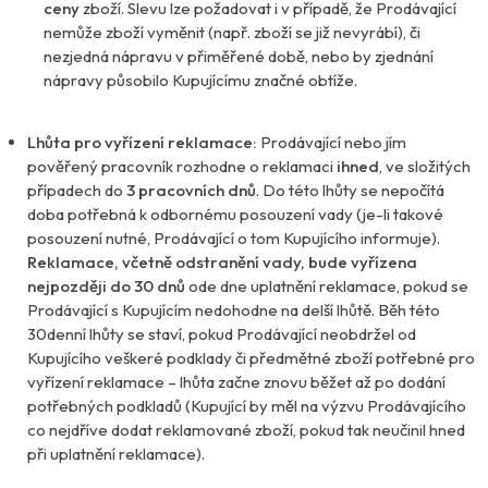
ceny
zboží. Slevu lze požadovat i v případě, že Prodávající
nemůže zboží vyměnit (např. zboží se již nevyrábí), či
nezjedná nápravu v přiměřené době, nebo by zjednání
nápravy působilo Kupujícímu značné obtíže.
Lhůta pro vyřízení reklamace:
Prodávající nebo jím
pověřený pracovník rozhodne o reklamaci
ihned
, ve složitých
případech do
3 pracovních dnů
. Do této lhůty se nepočítá
doba potřebná k odbornému posouzení vady (je-li takové
posouzení nutné, Prodávající o tom Kupujícího informuje).
Reklamace, včetně odstranění vady, bude vyřízena
nejpozději do 30 dnů
ode dne uplatnění reklamace, pokud se
Prodávající s Kupujícím nedohodne na delší lhůtě. Běh této
30denní lhůty se staví, pokud Prodávající neobdržel od
Kupujícího veškeré podklady či předmětné zboží potřebné pro
vyřízení reklamace – lhůta začne znovu běžet až po dodání
potřebných podkladů (Kupující by měl na výzvu Prodávajícího
co nejdříve dodat reklamované zboží, pokud tak neučinil hned
při uplatnění reklamace).