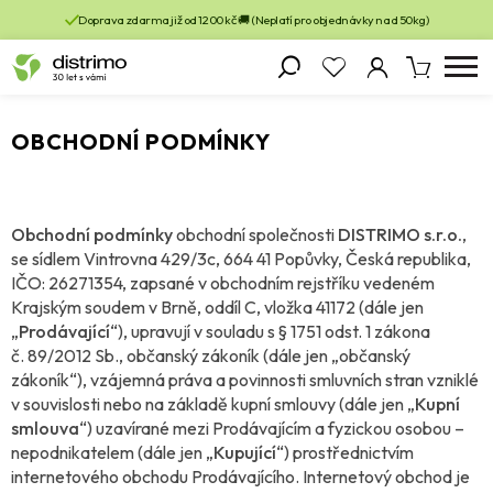
Doprava zdarma již od 1200 kč 🚚 (Neplatí pro objednávky nad 50kg)
OBCHODNÍ PODMÍNKY
Obchodní podmínky
obchodní společnosti
DISTRIMO s.r.o.
,
se sídlem Vintrovna 429/3c, 664 41 Popůvky, Česká republika,
IČO: 26271354, zapsané v obchodním rejstříku vedeném
Krajským soudem v Brně, oddíl C, vložka 41172 (dále jen
„
Prodávající
“), upravují v souladu s § 1751 odst. 1 zákona
č. 89/2012 Sb., občanský zákoník (dále jen „občanský
zákoník“), vzájemná práva a povinnosti smluvních stran vzniklé
v souvislosti nebo na základě kupní smlouvy (dále jen „
Kupní
smlouva
“) uzavírané mezi Prodávajícím a fyzickou osobou –
nepodnikatelem (dále jen „
Kupující
“) prostřednictvím
internetového obchodu Prodávajícího. Internetový obchod je