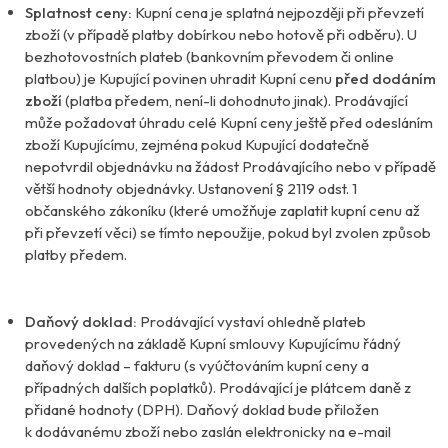
Splatnost ceny:
Kupní cena je splatná nejpozději při převzetí
zboží (v případě platby dobírkou nebo hotově při odběru). U
bezhotovostních plateb (bankovním převodem či online
platbou) je Kupující povinen uhradit Kupní cenu
před dodáním
zboží
(platba předem, není-li dohodnuto jinak). Prodávající
může požadovat úhradu celé Kupní ceny ještě před odesláním
zboží Kupujícímu, zejména pokud Kupující dodatečně
nepotvrdil objednávku na žádost Prodávajícího nebo v případě
větší hodnoty objednávky. Ustanovení § 2119 odst. 1
občanského zákoníku (které umožňuje zaplatit kupní cenu až
při převzetí věci) se tímto nepoužije, pokud byl zvolen způsob
platby předem.
Daňový doklad:
Prodávající vystaví ohledně plateb
provedených na základě Kupní smlouvy Kupujícímu řádný
daňový doklad – fakturu (s vyúčtováním kupní ceny a
případných dalších poplatků). Prodávající je plátcem daně z
přidané hodnoty (DPH). Daňový doklad bude přiložen
k dodávanému zboží nebo zaslán elektronicky na e-mail