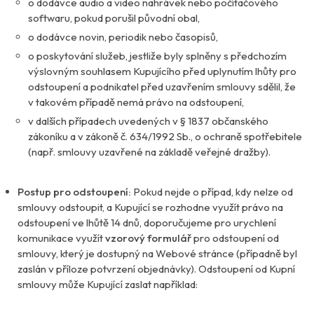
o dodávce audio a video nahrávek nebo počítačového
softwaru, pokud porušil původní obal,
o dodávce novin, periodik nebo časopisů,
o poskytování služeb, jestliže byly splněny s předchozím
výslovným souhlasem Kupujícího před uplynutím lhůty pro
odstoupení a podnikatel před uzavřením smlouvy sdělil, že
v takovém případě nemá právo na odstoupení,
v dalších případech uvedených v § 1837 občanského
zákoníku a v zákoně č. 634/1992 Sb., o ochraně spotřebitele
(např. smlouvy uzavřené na základě veřejné dražby).
Postup pro odstoupení:
Pokud nejde o případ, kdy nelze od
smlouvy odstoupit, a Kupující se rozhodne využít právo na
odstoupení ve lhůtě 14 dnů, doporučujeme pro urychlení
komunikace využít
vzorový formulář
pro odstoupení od
smlouvy, který je dostupný na Webové stránce (případně byl
zaslán v příloze potvrzení objednávky). Odstoupení od Kupní
smlouvy může Kupující zaslat například: