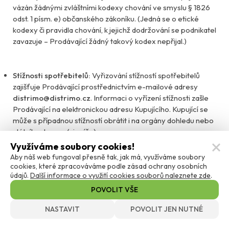
vázán žádnými zvláštními kodexy chování ve smyslu § 1826
odst. 1 písm. e) občanského zákoníku. (Jedná se o etické
kodexy či pravidla chování, k jejichž dodržování se podnikatel
zavazuje – Prodávající žádný takový kodex nepřijal.)
Stížnosti spotřebitelů:
Vyřizování stížností spotřebitelů
zajišťuje Prodávající prostřednictvím e-mailové adresy
distrimo@distrimo.cz
. Informaci o vyřízení stížnosti zašle
Prodávající na elektronickou adresu Kupujícího. Kupující se
může s případnou stížností obrátit i na orgány dohledu nebo
státního dozoru (viz níže).
Využíváme soubory cookies!
Aby náš web fungoval přesně tak, jak má, využíváme soubory
Mimosoudní řešení sporů:
K mimosoudnímu řešení
cookies, které zpracováváme podle zásad ochrany osobních
údajů.
Další informace o využití cookies souborů naleznete zde
.
spotřebitelských sporů z Kupní smlouvy je příslušná
Česká
obchodní inspekce
(ČOI), se sídlem Štěpánská 567/15, 120 00
POVOLIT VŠE
Praha 2, IČO: 000 20 869, web:
adr.coi.cz
. Platformu pro
NASTAVIT
POVOLIT JEN NUTNÉ
řešení sporů on-line, která se nachází na internetové adrese
http://ec.europa.eu/consumers/odr
, lze využít při řešení