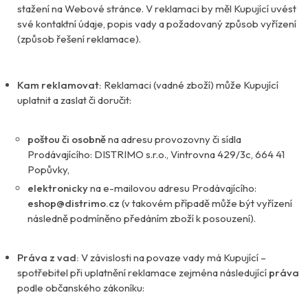
stažení na Webové stránce. V reklamaci by měl Kupující uvést
své kontaktní údaje, popis vady a požadovaný způsob vyřízení
(způsob řešení reklamace).
Kam reklamovat:
Reklamaci (vadné zboží) může Kupující
uplatnit a zaslat či doručit:
poštou či osobně
na adresu provozovny či sídla
Prodávajícího: DISTRIMO s.r.o., Vintrovna 429/3c, 664 41
Popůvky,
elektronicky
na e-mailovou adresu Prodávajícího:
eshop@distrimo.cz
(v takovém případě může být vyřízení
následně podmíněno předáním zboží k posouzení).
Práva z vad:
V závislosti na povaze vady má Kupující –
spotřebitel při uplatnění reklamace zejména následující
práva
podle občanského zákoníku: