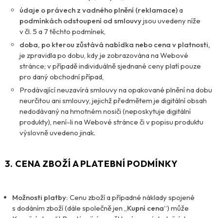
údaje o právech z vadného plnění (reklamace)
a
podmínkách odstoupení od smlouvy
jsou uvedeny níže
v čl. 5 a 7 těchto podmínek,
doba, po kterou zůstává nabídka nebo cena v platnosti,
je zpravidla po dobu, kdy je zobrazována na Webové
stránce; v případě individuálně sjednané ceny platí pouze
pro daný obchodní případ,
Prodávající neuzavírá smlouvy na opakované plnění na dobu
neurčitou ani smlouvy, jejichž předmětem je digitální obsah
nedodávaný na hmotném nosiči (neposkytuje digitální
produkty), není-li na Webové stránce či v popisu produktu
výslovně uvedeno jinak.
3. CENA ZBOŽÍ A PLATEBNÍ PODMÍNKY
Možnosti platby:
Cenu zboží a případné náklady spojené
s dodáním zboží (dále společně jen „
Kupní cena
“) může