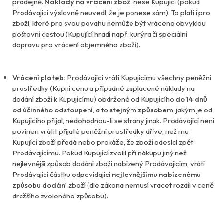
prodejně.
Náklady na vrácení zboží
nese Kupující (pokud
Prodávající výslovně neuvedl, že je ponese sám). To platí i pro
zboží, které pro svou povahu nemůže být vráceno obvyklou
poštovní cestou (Kupující hradí např. kurýra či speciální
dopravu pro vrácení objemného zboží).
Vrácení plateb:
Prodávající vrátí Kupujícímu všechny peněžní
prostředky (Kupní cenu a případné zaplacené náklady na
dodání zboží k Kupujícímu) obdržené od Kupujícího
do 14 dnů
od účinného odstoupení
, a to
stejným způsobem
, jakým je od
Kupujícího přijal, nedohodnou-li se strany jinak. Prodávající není
povinen vrátit přijaté peněžní prostředky dříve, než mu
Kupující zboží předá nebo prokáže, že zboží odeslal zpět
Prodávajícímu. Pokud Kupující zvolil při nákupu jiný než
nejlevnější způsob dodání zboží nabízený Prodávajícím, vrátí
Prodávající částku odpovídající
nejlevnějšímu nabízenému
způsobu dodání
zboží (dle zákona nemusí vracet rozdíl v ceně
dražšího zvoleného způsobu).