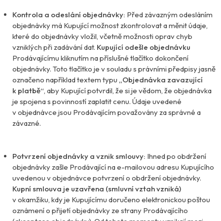
Kontrola a odeslání objednávky:
Před závazným odesláním
objednávky má Kupující možnost zkontrolovat a měnit údaje,
které do objednávky vložil, včetně možnosti oprav chyb
vzniklých při zadávání dat.
Kupující odešle objednávku
Prodávajícímu kliknutím na příslušné tlačítko dokončení
objednávky. Toto tlačítko je v souladu s právními předpisy jasně
označeno například textem typu
„Objednávka zavazující
k platbě“
, aby Kupující potvrdil, že si je vědom, že objednávka
je spojena s povinností zaplatit cenu. Údaje uvedené
v objednávce jsou Prodávajícím považovány za správné a
závazné.
Potvrzení objednávky a vznik smlouvy:
Ihned po obdržení
objednávky zašle Prodávající na e-mailovou adresu Kupujícího
uvedenou v objednávce potvrzení o obdržení objednávky.
Kupní smlouva je uzavřena (smluvní vztah vzniká)
v okamžiku, kdy je Kupujícímu doručeno elektronickou poštou
oznámení o přijetí objednávky ze strany Prodávajícího