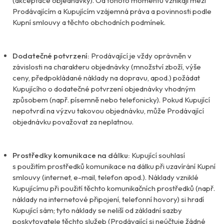
(akceptace objednávky). Od tohoto momentu vznikají mezi
Prodávajícím a Kupujícím vzájemná práva a povinnosti podle
Kupní smlouvy a těchto obchodních podmínek.
Dodatečné potvrzení:
Prodávající je vždy oprávněn v
závislosti na charakteru objednávky (množství zboží, výše
ceny, předpokládané náklady na dopravu, apod.) požádat
Kupujícího o dodatečné potvrzení objednávky vhodným
způsobem (např. písemně nebo telefonicky). Pokud Kupující
nepotvrdí na výzvu takovou objednávku, může Prodávající
objednávku považovat za neplatnou.
Prostředky komunikace na dálku:
Kupující souhlasí
s použitím prostředků komunikace na dálku při uzavírání Kupní
smlouvy (internet, e-mail, telefon apod.). Náklady vzniklé
Kupujícímu při použití těchto komunikačních prostředků (např.
náklady na internetové připojení, telefonní hovory) si hradí
Kupující sám; tyto náklady se neliší od základní sazby
poskytovatele těchto služeb (Prodávající si neúčtuje žádné