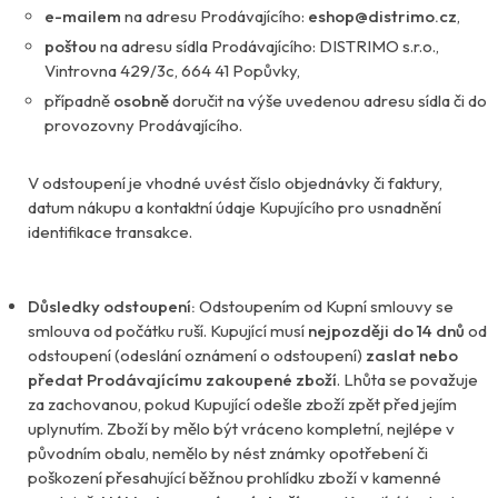
e-mailem
na adresu Prodávajícího:
eshop@distrimo.cz
,
poštou
na adresu sídla Prodávajícího: DISTRIMO s.r.o.,
Vintrovna 429/3c, 664 41 Popůvky,
případně
osobně
doručit na výše uvedenou adresu sídla či do
provozovny Prodávajícího.
V odstoupení je vhodné uvést číslo objednávky či faktury,
datum nákupu a kontaktní údaje Kupujícího pro usnadnění
identifikace transakce.
Důsledky odstoupení:
Odstoupením od Kupní smlouvy se
smlouva od počátku ruší. Kupující musí
nejpozději do 14 dnů
od
odstoupení (odeslání oznámení o odstoupení)
zaslat nebo
předat Prodávajícímu zakoupené zboží
. Lhůta se považuje
za zachovanou, pokud Kupující odešle zboží zpět před jejím
uplynutím. Zboží by mělo být vráceno kompletní, nejlépe v
původním obalu, nemělo by nést známky opotřebení či
poškození přesahující běžnou prohlídku zboží v kamenné