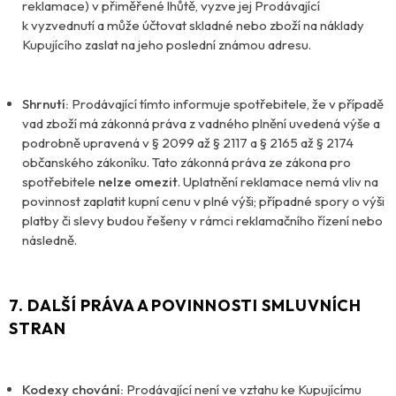
reklamace) v přiměřené lhůtě, vyzve jej Prodávající
k vyzvednutí a může účtovat skladné nebo zboží na náklady
Kupujícího zaslat na jeho poslední známou adresu.
Shrnutí:
Prodávající tímto informuje spotřebitele, že v případě
vad zboží má zákonná práva z vadného plnění uvedená výše a
podrobně upravená v § 2099 až § 2117 a § 2165 až § 2174
občanského zákoníku. Tato zákonná práva ze zákona pro
spotřebitele
nelze omezit
. Uplatnění reklamace nemá vliv na
povinnost zaplatit kupní cenu v plné výši; případné spory o výši
platby či slevy budou řešeny v rámci reklamačního řízení nebo
následně.
7. DALŠÍ PRÁVA A POVINNOSTI SMLUVNÍCH
STRAN
Kodexy chování:
Prodávající není ve vztahu ke Kupujícímu