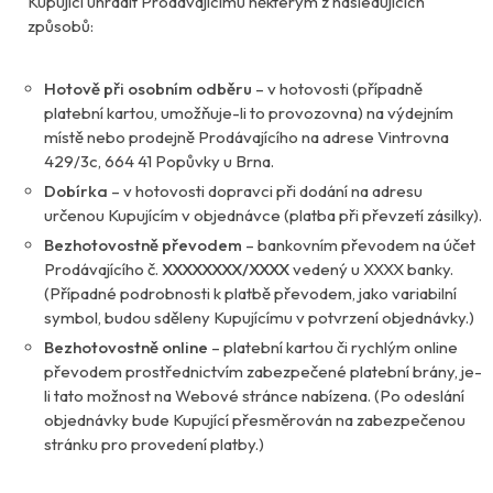
Kupující uhradit Prodávajícímu některým z následujících
způsobů:
Hotově při osobním odběru
– v hotovosti (případně
platební kartou, umožňuje-li to provozovna) na výdejním
místě nebo prodejně Prodávajícího na adrese Vintrovna
429/3c, 664 41 Popůvky u Brna.
Dobírka
– v hotovosti dopravci při dodání na adresu
určenou Kupujícím v objednávce (platba při převzetí zásilky).
Bezhotovostně převodem
– bankovním převodem na účet
Prodávajícího č.
XXXXXXXX/XXXX
vedený u XXXX banky.
(Případné podrobnosti k platbě převodem, jako variabilní
symbol, budou sděleny Kupujícímu v potvrzení objednávky.)
Bezhotovostně online
– platební kartou či rychlým online
převodem prostřednictvím zabezpečené platební brány, je-
li tato možnost na Webové stránce nabízena. (Po odeslání
objednávky bude Kupující přesměrován na zabezpečenou
stránku pro provedení platby.)