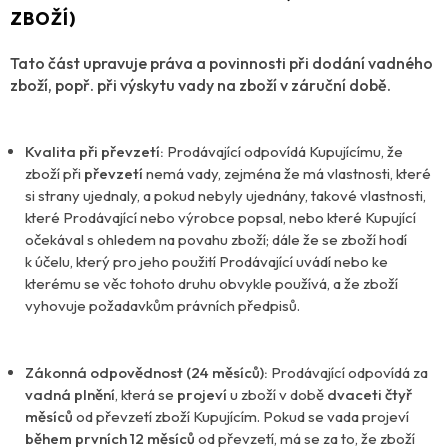
ZBOŽÍ)
Tato část upravuje práva a povinnosti při dodání vadného
zboží, popř. při výskytu vady na zboží v záruční době.
Kvalita při převzetí:
Prodávající odpovídá Kupujícímu, že
zboží při
převzetí
nemá vady, zejména že má vlastnosti, které
si strany ujednaly, a pokud nebyly ujednány, takové vlastnosti,
které Prodávající nebo výrobce popsal, nebo které Kupující
očekával s ohledem na povahu zboží; dále že se zboží hodí
k účelu, který pro jeho použití Prodávající uvádí nebo ke
kterému se věc tohoto druhu obvykle používá, a že zboží
vyhovuje požadavkům právních předpisů.
Zákonná odpovědnost (24 měsíců):
Prodávající odpovídá za
vadná plnění
, která se
projeví
u zboží v době
dvaceti čtyř
měsíců
od převzetí zboží Kupujícím. Pokud se vada projeví
během prvních 12 měsíců
od převzetí, má se za to, že zboží