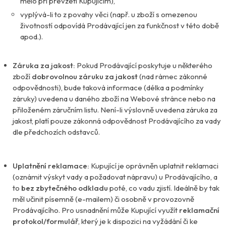
mělo při převzetí Kupujícím),
vyplývá-li to z povahy věci (např. u zboží s omezenou
životností odpovídá Prodávající jen za funkčnost v této době
apod.).
Záruka za jakost:
Pokud Prodávající poskytuje u některého
zboží
dobrovolnou záruku za jakost
(nad rámec zákonné
odpovědnosti), bude taková informace (délka a podmínky
záruky) uvedena u daného zboží na Webové stránce nebo na
přiloženém záručním listu. Není-li výslovně uvedena záruka za
jakost, platí pouze zákonná odpovědnost Prodávajícího za vady
dle předchozích odstavců.
Uplatnění reklamace:
Kupující je oprávněn uplatnit reklamaci
(oznámit výskyt vady a požadovat nápravu) u Prodávajícího, a
to
bez zbytečného odkladu
poté, co vadu zjistí. Ideálně by tak
měl učinit písemně (e-mailem) či osobně v provozovně
Prodávajícího. Pro usnadnění může Kupující využít
reklamační
protokol/formulář
, který je k dispozici na vyžádání či ke