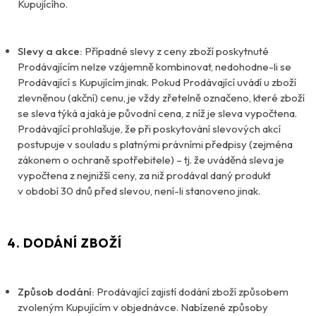
Kupujícího.
Slevy a akce:
Případné slevy z ceny zboží poskytnuté
Prodávajícím nelze vzájemně kombinovat, nedohodne-li se
Prodávající s Kupujícím jinak. Pokud Prodávající uvádí u zboží
zlevněnou (akční) cenu, je vždy zřetelně označeno, které zboží
se sleva týká a jaká je původní cena, z níž je sleva vypočtena.
Prodávající prohlašuje, že při poskytování slevových akcí
postupuje v souladu s platnými právními předpisy (zejména
zákonem o ochraně spotřebitele) – tj. že uváděná sleva je
vypočtena z nejnižší ceny, za niž prodával daný produkt
v období 30 dnů před slevou, není-li stanoveno jinak.
4. DODÁNÍ ZBOŽÍ
Způsob dodání:
Prodávající zajistí dodání zboží způsobem
zvoleným Kupujícím v objednávce. Nabízené způsoby