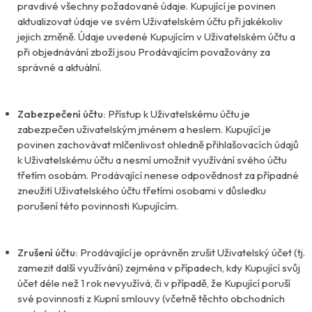
pravdivé všechny požadované údaje. Kupující je povinen
aktualizovat údaje ve svém Uživatelském účtu při jakékoliv
jejich změně. Údaje uvedené Kupujícím v Uživatelském účtu a
při objednávání zboží jsou Prodávajícím považovány za
správné a aktuální.
Zabezpečení účtu:
Přístup k Uživatelskému účtu je
zabezpečen uživatelským jménem a heslem. Kupující je
povinen zachovávat mlčenlivost ohledně přihlašovacích údajů
k Uživatelskému účtu a nesmí umožnit využívání svého účtu
třetím osobám. Prodávající nenese odpovědnost za případné
zneužití Uživatelského účtu třetími osobami v důsledku
porušení této povinnosti Kupujícím.
Zrušení účtu:
Prodávající je oprávněn zrušit Uživatelský účet (tj.
zamezit další využívání) zejména v případech, kdy Kupující svůj
účet déle než 1 rok nevyužívá, či v případě, že Kupující poruší
své povinnosti z Kupní smlouvy (včetně těchto obchodních