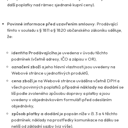
další poplatky nad rámec sjednané kupní ceny).
Povinné informace před uzavřením smlouvy:
Prodávající
tímto v souladu s § 1811 a § 1820 občanského zákoníku sděluje,
že:
identita Prodávajícího
je uvedena v úvodu těchto
podmínek (včetně adresy, IČO a zápisu v OR),
označení zboží
a jeho hlavní vlastnosti jsou uvedeny na
Webové stránce u jednotlivých produktů,
cena zboží
je na Webové stránce uváděna včetně DPH a
všech povinných poplatků; případné
náklady na dodání
se
liší podle zvoleného způsobu dopravy a platby a jsou
uvedeny v objednávkovém formuláři před odesláním
objednávky,
způsob platby a dodání
je popsán níže v čl. 3 a 4 těchto
podmínek; náklady na prostředky komunikace na dálku se
neliší od základní sazby (viz výše),