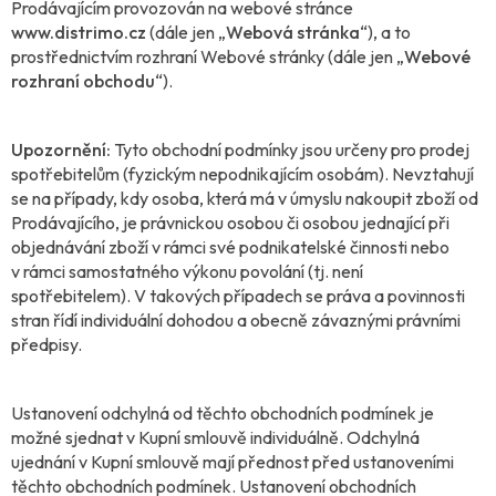
Prodávajícím provozován na webové stránce
www.distrimo.cz
(dále jen „
Webová stránka
“), a to
prostřednictvím rozhraní Webové stránky (dále jen „
Webové
rozhraní obchodu
“).
Upozornění:
Tyto obchodní podmínky jsou určeny pro prodej
spotřebitelům (fyzickým nepodnikajícím osobám). Nevztahují
se na případy, kdy osoba, která má v úmyslu nakoupit zboží od
Prodávajícího, je právnickou osobou či osobou jednající při
objednávání zboží v rámci své podnikatelské činnosti nebo
v rámci samostatného výkonu povolání (tj. není
spotřebitelem). V takových případech se práva a povinnosti
stran řídí individuální dohodou a obecně závaznými právními
předpisy.
Ustanovení odchylná od těchto obchodních podmínek je
možné sjednat v Kupní smlouvě individuálně. Odchylná
ujednání v Kupní smlouvě mají přednost před ustanoveními
těchto obchodních podmínek. Ustanovení obchodních