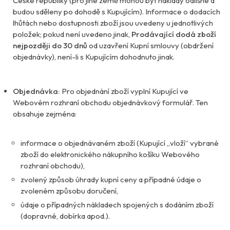
České republiky (pro jiné země mohou být náklady odlišné a
budou sděleny po dohodě s Kupujícím). Informace o dodacích
lhůtách nebo dostupnosti zboží jsou uvedeny u jednotlivých
položek; pokud není uvedeno jinak,
Prodávající dodá zboží
nejpozději do 30 dnů
od uzavření Kupní smlouvy (obdržení
objednávky), není-li s Kupujícím dohodnuto jinak.
Objednávka:
Pro objednání zboží vyplní Kupující ve
Webovém rozhraní obchodu objednávkový formulář. Ten
obsahuje zejména:
informace o objednávaném zboží (Kupující „vloží“ vybrané
zboží do elektronického nákupního košíku Webového
rozhraní obchodu),
zvolený způsob úhrady kupní ceny a případné údaje o
zvoleném způsobu doručení,
údaje o případných nákladech spojených s dodáním zboží
(dopravné, dobírka apod.).