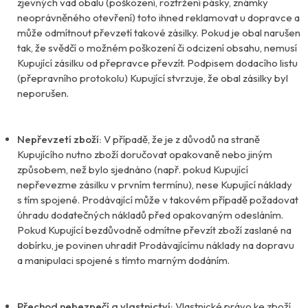
zjevných vad obalu (poškození, roztržení pásky, známky
neoprávněného otevření) toto ihned reklamovat u dopravce a
může odmítnout převzetí takové zásilky. Pokud je obal narušen
tak, že svědčí o možném poškození či odcizení obsahu, nemusí
Kupující zásilku od přepravce převzít. Podpisem dodacího listu
(přepravního protokolu) Kupující stvrzuje, že obal zásilky byl
neporušen.
Nepřevzetí zboží:
V případě, že je z důvodů na straně
Kupujícího nutno zboží doručovat opakovaně nebo jiným
způsobem, než bylo sjednáno (např. pokud Kupující
nepřevezme zásilku v prvním termínu), nese Kupující náklady
s tím spojené. Prodávající může v takovém případě požadovat
úhradu dodatečných nákladů před opakovaným odesláním.
Pokud Kupující bezdůvodně odmítne převzít zboží zaslané na
dobírku, je povinen uhradit Prodávajícímu náklady na dopravu
a manipulaci spojené s tímto marným dodáním.
Přechod nebezpečí a vlastnictví:
Vlastnické právo ke zboží