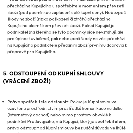
přechází na Kupujícího
u spotřebitele momentem převzetí
zboží (pod podmínkou zaplacení celé kupní ceny). Nebezpečí
škody na zboží (riziko poškození či ztráty) přechází na
Kupujícího okamžikem převzetí zboží. Pokud Kupující je
podnikatel (na kterého se tyto podmínky sice nevztahují, ale
pro úplnost uvádíme), pak nebezpečí škody na věci přechází
na Kupujícího podnikatele předáním zboží prvnímu dopravci k
přepravě pro Kupujícího.
5. ODSTOUPENÍ OD KUPNÍ SMLOUVY
(VRÁCENÍ ZBOŽÍ)
Právo spotřebitele odstoupit:
Pokud je Kupní smlouva
uzavřena prostřednictvím prostředků komunikace na dálku
(internetový obchod) nebo mimo prostory obvyklé k
podnikání Prodávajícího, má Kupující, který je
spotřebitelem
,
právo odstoupit od Kupní smlouvy bez udání důvodu ve lhůtě