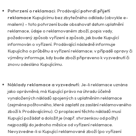
Potvrzení o reklamaci:
Prodávající
potvrdí přijetí
reklamace
Kupujícímu bez zbytečného odkladu (obvykle e-
mailem) – toto potvrzení bude obsahovat datum uplatnění
reklamace, údaje o reklamovaném zboží, popis vady,
požadovaný způsob vyřízení a způsob, jak bude Kupující
informován o vyřízení. Prodávající následně informuje
Kupujícího o průběhu a vyřízení reklamace; v případě opravy či
výměny informuje, kdy bude zboží připraveno k vyzvednutí či
znovu odesláno Kupujícímu.
Náklady reklamace a vyzvednutí:
Je-li reklamace uznána
jako oprávněná, má Kupující právo na úhradu účelně
vynaložených nákladů spojených s uplatněním reklamace
(zejména poštovného, které zaplatil za zaslání reklamovaného
zboží k Prodávajícímu). O proplacení těchto nákladů musí
Kupující požádat a doložit je (např. stvrzenkou od pošty)
nejpozději do jednoho měsíce od vyřízení reklamace.
Nevyzvedne-li si Kupující reklamované zboží (po vyřízení