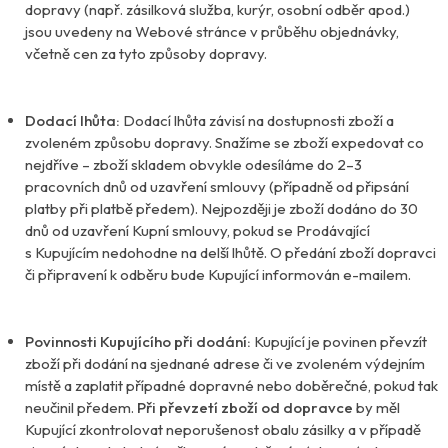
dopravy (např. zásilková služba, kurýr, osobní odběr apod.)
jsou uvedeny na Webové stránce v průběhu objednávky,
včetně cen za tyto způsoby dopravy.
Dodací lhůta:
Dodací lhůta závisí na dostupnosti zboží a
zvoleném způsobu dopravy. Snažíme se zboží expedovat co
nejdříve – zboží skladem obvykle odesíláme do 2–3
pracovních dnů od uzavření smlouvy (případně od připsání
platby při platbě předem). Nejpozději je zboží dodáno do 30
dnů od uzavření Kupní smlouvy, pokud se Prodávající
s Kupujícím nedohodne na delší lhůtě. O předání zboží dopravci
či připravení k odběru bude Kupující informován e-mailem.
Povinnosti Kupujícího při dodání:
Kupující je povinen převzít
zboží při dodání na sjednané adrese či ve zvoleném výdejním
místě a zaplatit případné dopravné nebo doběrečné, pokud tak
neučinil předem.
Při převzetí zboží od dopravce
by měl
Kupující zkontrolovat neporušenost obalu zásilky a v případě