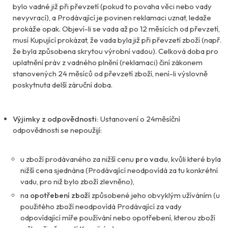
bylo vadné již při převzetí (pokud to povaha věci nebo vady
nevyvrací), a Prodávající je povinen reklamaci uznat, ledaže
prokáže opak. Objeví-li se vada až po 12 měsících od převzetí,
musí Kupující prokázat, že vada byla již při převzetí zboží (např.
že byla způsobena skrytou výrobní vadou). Celková doba pro
uplatnění práv z vadného plnění (reklamaci) činí zákonem
stanovených 24 měsíců od převzetí zboží, není-li výslovně
poskytnuta delší záruční doba.
Výjimky z odpovědnosti:
Ustanovení o 24měsíční
odpovědnosti se nepoužijí:
u zboží prodávaného za nižší cenu
pro vadu
, kvůli které byla
nižší cena sjednána (Prodávající neodpovídá za tu konkrétní
vadu, pro niž bylo zboží zlevněno),
na
opotřebení zboží
způsobené jeho obvyklým užíváním (u
použitého zboží neodpovídá Prodávající za vady
odpovídající míře používání nebo opotřebení, kterou zboží