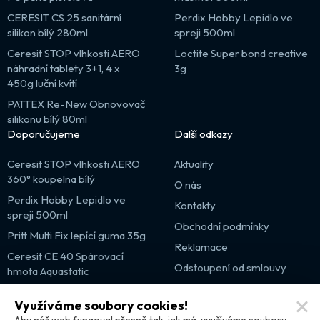
CERESIT CS 25 sanitární
Perdix Hobby Lepidlo ve
silikon bílý 280ml
spreji 500ml
Ceresit STOP vlhkosti AERO
Loctite Super bond creative
náhradní tablety 3+1, 4 x
3g
450g luční kvítí
PATTEX Re-New Obnovovač
silikonu bílý 80ml
Doporučujeme
Další odkazy
Ceresit STOP vlhkosti AERO
Aktuality
360° koupelna bílý
O nás
Perdix Hobby Lepidlo ve
Kontakty
spreji 500ml
Obchodní podmínky
Pritt Multi Fix lepící guma 35g
Reklamace
Ceresit CE 40 Spárovací
Odstoupení od smlouvy
hmota Aquastatic
Výprodej
Využíváme soubory cookies!
Partnerské weby