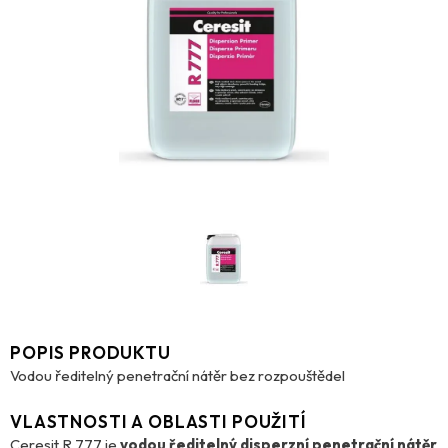
POPIS PRODUKTU
Vodou ředitelný penetrační nátěr bez rozpouštědel
VLASTNOSTI A OBLASTI POUŽITÍ
Ceresit R 777 je
vodou ředitelný disperzní penetrační nátěr