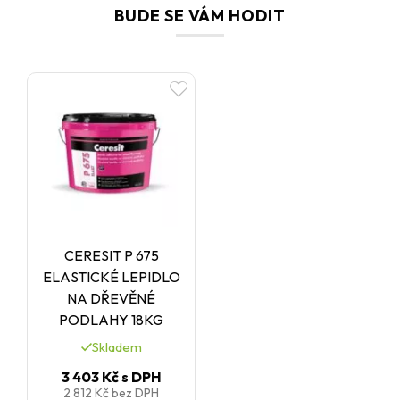
Ceresit R 766.
BUDE SE VÁM HODIT
Ceresit R 777 zajišťuje
spolehlivou přípravu podkladu
a
dlouhodobou přilnavost finálních podlahových vrstev.
CERESIT P 675
ELASTICKÉ LEPIDLO
NA DŘEVĚNÉ
PODLAHY 18KG
Skladem
3 403 Kč
s DPH
2 812 Kč
bez DPH