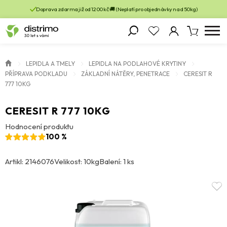
Doprava zdarma již od 1200 kč 🚚 (Neplatí pro objednávky nad 50kg)
LEPIDLA A TMELY
LEPIDLA NA PODLAHOVÉ KRYTINY
PŘÍPRAVA PODKLADU
ZÁKLADNÍ NÁTĚRY, PENETRACE
CERESIT R
777 10KG
CERESIT R 777 10KG
Hodnocení produktu
100 %
Artikl: 2146076
Velikost: 10kg
Balení: 1 ks