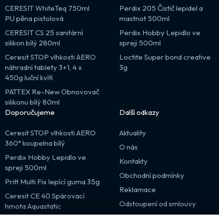
CERESIT WhiteTeq 750ml
Perdix 205 Čistič lepidel a
PU pěna pistolová
mastnot 500ml
CERESIT CS 25 sanitární
Perdix Hobby Lepidlo ve
silikon bílý 280ml
spreji 500ml
Ceresit STOP vlhkosti AERO
Loctite Super bond creative
náhradní tablety 3+1, 4 x
3g
450g luční kvítí
PATTEX Re-New Obnovovač
silikonu bílý 80ml
Doporučujeme
Další odkazy
Ceresit STOP vlhkosti AERO
Aktuality
360° koupelna bílý
O nás
Perdix Hobby Lepidlo ve
Kontakty
spreji 500ml
Obchodní podmínky
Pritt Multi Fix lepící guma 35g
Reklamace
Ceresit CE 40 Spárovací
Odstoupení od smlouvy
hmota Aquastatic
Výprodej