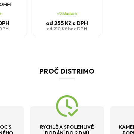
30MM
em
Skladem
 DPH
od
255 Kč
s DPH
 DPH
od
210 Kč
bez DPH
PROČ DISTRIMO
OC S
RYCHLÉ A SPOLEHLIVÉ
KAME
VNÉHO
DODÁNÍ DO 2 DNŮ
POP