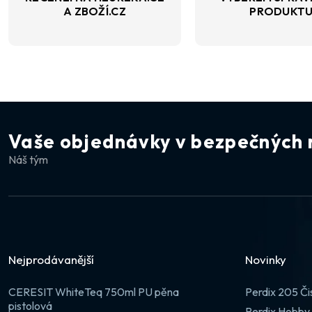
A ZBOŽÍ.CZ
PRODUKT
Vaše objednávky v bezpečných 
Náš tým
Nejprodávanější
Novinky
CERESIT WhiteTeq 750ml PU pěna
Perdix 205 Či
pistolová
Perdix Hobby 