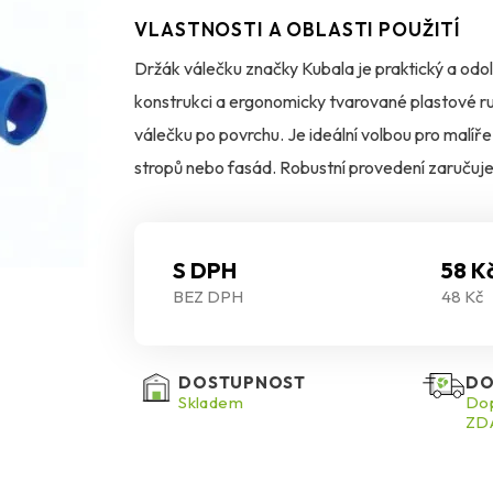
VLASTNOSTI A OBLASTI POUŽITÍ
Držák válečku značky Kubala je praktický a odo
konstrukci a ergonomicky tvarované plastové ruko
válečku po povrchu. Je ideální volbou pro malíře 
stropů nebo fasád. Robustní provedení zaručuje
zvládne i náročnější pracovní podmínky.
S DPH
58 K
BEZ DPH
48 Kč
DOSTUPNOST
DO
Skladem
Dop
ZDA