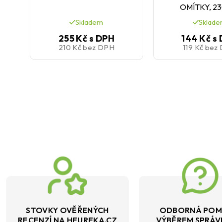
OMÍTKY, 2
Skladem
Sklad
255 Kč
s DPH
144 Kč
s
210 Kč
bez DPH
119 Kč
bez
STOVKY OVĚŘENÝCH
ODBORNÁ POM
RECENZÍ NA HEUREKA.CZ
VÝBĚREM SPRÁ