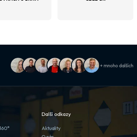
+ mnoho dalších
Další odkazy
 360°
Aktuality
O nás