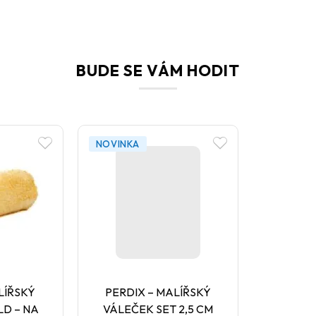
BUDE SE VÁM HODIT
NOVINKA
LÍŘSKÝ
PERDIX – MALÍŘSKÝ
D – NA
VÁLEČEK SET 2,5 CM