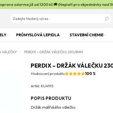
oprava zdarma již od 1200 kč 🚚 (Neplatí pro objednávky nad 5
ELY
PRŮMYSLOVÁ LEPIDLA
STAVEBNÍ CHEMIE
A VÁLEČKY
PERDIX – DRŽÁK VÁLEČKU 230/8MM
PERDIX – DRŽÁK VÁLEČKU 23
Hodnocení produktu
100 %
Artikl: KU4195
POPIS PRODUKTU
Držák malířského válečku