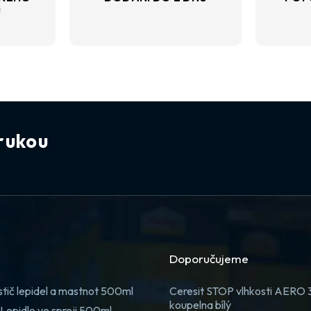
U
rukou
Doporučujeme
stič lepidel a mastnot 500ml
Ceresit STOP vlhkosti AERO
koupelna bílý
Lepidlo ve spreji 500ml