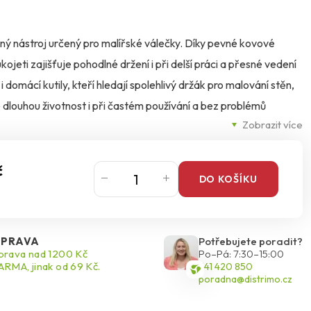
lný nástroj určený pro malířské válečky. Díky pevné kovové
jeti zajišťuje pohodlné držení i při delší práci a přesné vedení
i domácí kutily, kteří hledají spolehlivý držák pro malování stěn,
 dlouhou životnost i při častém používání a bez problémů
Zobrazit více
č
DO KOŠÍKU
PRAVA
Potřebujete poradit?
rava nad 1200 Kč
Po–Pá: 7:30–15:00
RMA, jinak od 69 Kč.
541 420 850
poradna@distrimo.cz