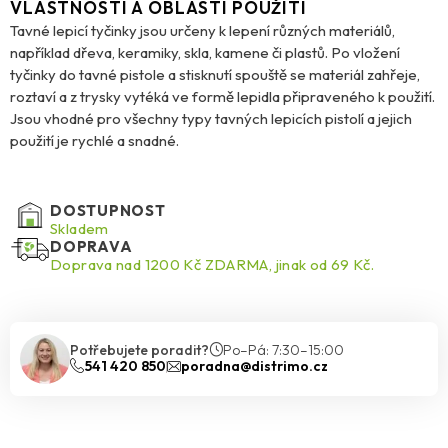
VLASTNOSTI A OBLASTI POUŽITÍ
Tavné lepicí tyčinky jsou určeny k lepení různých materiálů,
například dřeva, keramiky, skla, kamene či plastů. Po vložení
tyčinky do tavné pistole a stisknutí spouště se materiál zahřeje,
roztaví a z trysky vytéká ve formě lepidla připraveného k použití.
Jsou vhodné pro všechny typy tavných lepicích pistolí a jejich
použití je rychlé a snadné.
DOSTUPNOST
Skladem
DOPRAVA
Doprava nad 1200 Kč ZDARMA, jinak od 69 Kč.
Potřebujete poradit?
Po–Pá: 7:30–15:00
541 420 850
poradna@distrimo.cz