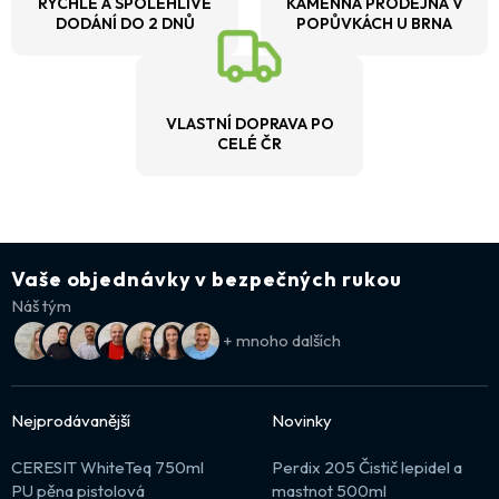
RYCHLÉ A SPOLEHLIVÉ
KAMENNÁ PRODEJNA V
DODÁNÍ DO 2 DNŮ
POPŮVKÁCH U BRNA
VLASTNÍ DOPRAVA PO
CELÉ ČR
Vaše objednávky v bezpečných rukou
Náš tým
+ mnoho dalších
Nejprodávanější
Novinky
CERESIT WhiteTeq 750ml
Perdix 205 Čistič lepidel a
PU pěna pistolová
mastnot 500ml