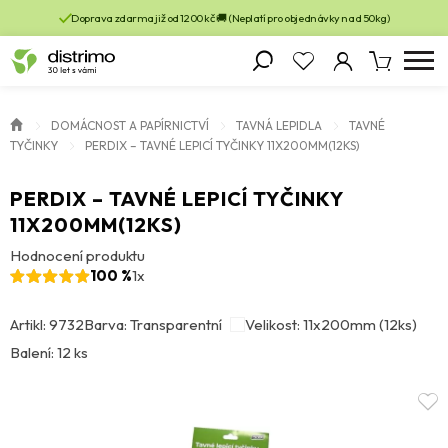
Doprava zdarma již od 1200 kč 🚚 (Neplatí pro objednávky nad 50kg)
DOMÁCNOST A PAPÍRNICTVÍ
TAVNÁ LEPIDLA
TAVNÉ
TYČINKY
PERDIX – TAVNÉ LEPICÍ TYČINKY 11X200MM(12KS)
PERDIX – TAVNÉ LEPICÍ TYČINKY
11X200MM(12KS)
Hodnocení produktu
100 %
1x
Artikl: 9732
Barva: Transparentní
Velikost: 11x200mm (12ks)
Balení: 12 ks