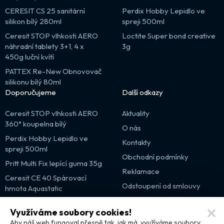
CERESIT CS 25 sanitární
Perdix Hobby Lepidlo ve
silikon bílý 280ml
spreji 500ml
Ceresit STOP vlhkosti AERO
Loctite Super bond creative
náhradní tablety 3+1, 4 x
3g
450g luční kvítí
PATTEX Re-New Obnovovač
silikonu bílý 80ml
Doporučujeme
Další odkazy
Ceresit STOP vlhkosti AERO
Aktuality
360° koupelna bílý
O nás
Perdix Hobby Lepidlo ve
Kontakty
spreji 500ml
Obchodní podmínky
Pritt Multi Fix lepící guma 35g
Reklamace
Ceresit CE 40 Spárovací
Odstoupení od smlouvy
hmota Aquastatic
Výprodej
Využíváme soubory cookies!
Partnerské weby
Aby náš web fungoval přesně tak, jak má, využíváme soubory