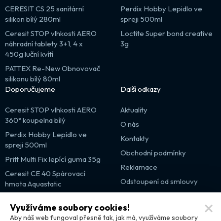
CERESIT CS 25 sanitární
Perdix Hobby Lepidlo ve
silikon bílý 280ml
spreji 500ml
Ceresit STOP vlhkosti AERO
Loctite Super bond creative
náhradní tablety 3+1, 4 x
3g
450g luční kvítí
PATTEX Re-New Obnovovač
silikonu bílý 80ml
Doporučujeme
Další odkazy
Ceresit STOP vlhkosti AERO
Aktuality
360° koupelna bílý
O nás
Perdix Hobby Lepidlo ve
Kontakty
spreji 500ml
Obchodní podmínky
Pritt Multi Fix lepící guma 35g
Reklamace
Ceresit CE 40 Spárovací
Odstoupení od smlouvy
hmota Aquastatic
Výprodej
Využíváme soubory cookies!
Partnerské weby
Aby náš web fungoval přesně tak, jak má, využíváme soubory