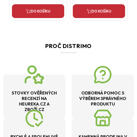
DO KOŠÍKU
DO KOŠÍKU
PROČ DISTRIMO
STOVKY OVĚŘENÝCH
ODBORNÁ POMOC S
RECENZÍ NA
VÝBĚREM SPRÁVNÉHO
HEUREKA.CZ A
PRODUKTU
ZBOŽÍ.CZ
RYCHLÉ A SPOLEHLIVÉ
KAMENNÁ PRODEJNA V