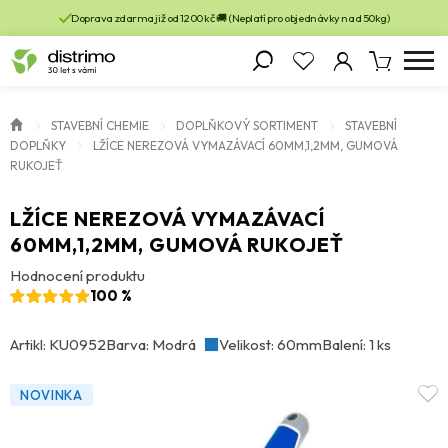
Doprava zdarma již od 1200 kč 🚚 (Neplatí pro objednávky nad 50kg)
STAVEBNÍ CHEMIE
DOPLŇKOVÝ SORTIMENT
STAVEBNÍ
DOPLŇKY
LŽÍCE NEREZOVÁ VYMAZÁVACÍ 60MM,1,2MM, GUMOVÁ
RUKOJEŤ
LŽÍCE NEREZOVÁ VYMAZÁVACÍ
60MM,1,2MM, GUMOVÁ RUKOJEŤ
Hodnocení produktu
100 %
Artikl: KU0952
Barva: Modrá
Velikost: 60mm
Balení: 1 ks
NOVINKA