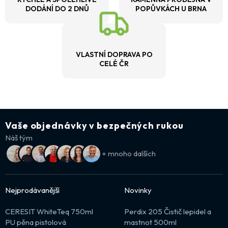
DODÁNÍ DO 2 DNŮ
POPŮVKÁCH U BRNA
VLASTNÍ DOPRAVA PO
CELÉ ČR
Vaše objednávky v bezpečných rukou
Náš tým
+ mnoho dalších
Nejprodávanější
Novinky
CERESIT WhiteTeq 750ml
Perdix 205 Čistič lepidel a
PU pěna pistolová
mastnot 500ml