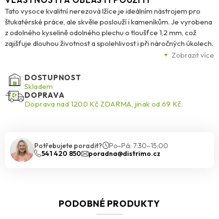
Tato vysoce kvalitní nerezová lžíce je ideálním nástrojem pro
štukatérské práce, ale skvěle poslouží i kameníkům. Je vyrobena
z odolného kyselině odolného plechu o tloušťce 1,2 mm, což
zajišťuje dlouhou životnost a spolehlivost i při náročných úkolech.
Oboustranné broušení umožňuje precizní práci a dokonale
Zobrazit více
hladký povrch. Ergonomická dvousložková rukojeť (G-5)
zaručuje pohodlný úchop a snadnou manipulaci, což usnadňuje
DOSTUPNOST
práci i při delším používání. Díky svařované konstrukci je tento
Skladem
DOPRAVA
nástroj mimořádně pevný a odolný, ideální pro profesionály i
Doprava nad 1200 Kč ZDARMA, jinak od 69 Kč.
domácí kutily, kteří hledají spolehlivý nástroj pro svou práci.
Potřebujete poradit?
Po–Pá: 7:30–15:00
541 420 850
poradna@distrimo.cz
PODOBNÉ PRODUKTY