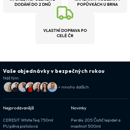
DODÁNÍ DO 2 DNŮ
POPŮVKÁCH U BRNA
VLASTNÍ DOPRAVA PO
CELÉ ČR
Vaše objednávky v bezpečných rukou
Náš tým
+ mnoho dalších
Nejprodávanější
Novinky
CERESIT WhiteTeq 750ml
Perdix 205 Čistič lepidel a
PU pěna pistolová
mastnot 500ml