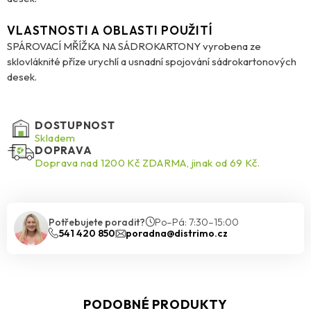
VLASTNOSTI A OBLASTI POUŽITÍ
SPÁROVACÍ MŘÍŽKA NA SÁDROKARTONY vyrobena ze
sklovláknité příze urychlí a usnadní spojování sádrokartonových
desek.
DOSTUPNOST
Skladem
DOPRAVA
Doprava nad 1200 Kč ZDARMA, jinak od 69 Kč.
Potřebujete poradit?
Po–Pá: 7:30–15:00
541 420 850
poradna@distrimo.cz
PODOBNÉ PRODUKTY