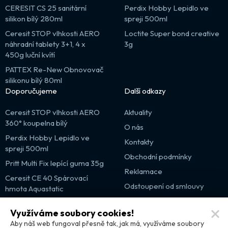
CERESIT CS 25 sanitární
Perdix Hobby Lepidlo ve
silikon bílý 280ml
spreji 500ml
Ceresit STOP vlhkosti AERO
Loctite Super bond creative
náhradní tablety 3+1, 4 x
3g
450g luční kvítí
PATTEX Re-New Obnovovač
silikonu bílý 80ml
Doporučujeme
Další odkazy
Ceresit STOP vlhkosti AERO
Aktuality
360° koupelna bílý
O nás
Perdix Hobby Lepidlo ve
Kontakty
spreji 500ml
Obchodní podmínky
Pritt Multi Fix lepící guma 35g
Reklamace
Ceresit CE 40 Spárovací
Odstoupení od smlouvy
hmota Aquastatic
Výprodej
Využíváme soubory cookies!
Partnerské weby
Aby náš web fungoval přesně tak, jak má, využíváme soubory