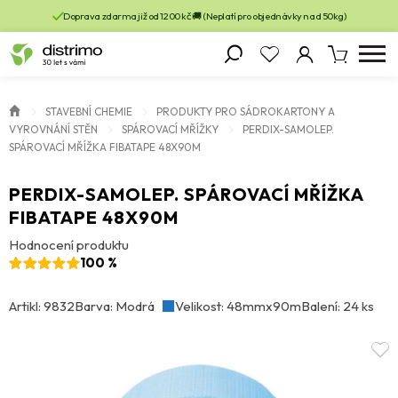
Doprava zdarma již od 1200 kč 🚚 (Neplatí pro objednávky nad 50kg)
STAVEBNÍ CHEMIE
PRODUKTY PRO SÁDROKARTONY A
VYROVNÁNÍ STĚN
SPÁROVACÍ MŘÍŽKY
PERDIX-SAMOLEP.
SPÁROVACÍ MŘÍŽKA FIBATAPE 48X90M
PERDIX-SAMOLEP. SPÁROVACÍ MŘÍŽKA
FIBATAPE 48X90M
Hodnocení produktu
100 %
Artikl: 9832
Barva: Modrá
Velikost: 48mmx90m
Balení: 24 ks