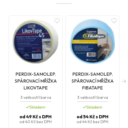
PERDIX-SAMOLEP.
PERDIX-SAMOLEP.
SPÁROVACÍ MŘÍŽKA
SPÁROVACÍ MŘÍŽKA
LIKOVTAPE
FIBATAPE
3 velikosti
1 barva
3 velikosti
1 barva
Skladem
Skladem
od
49 Kč
s DPH
od
54 Kč
s DPH
od
40 Kč
bez DPH
od
44 Kč
bez DPH