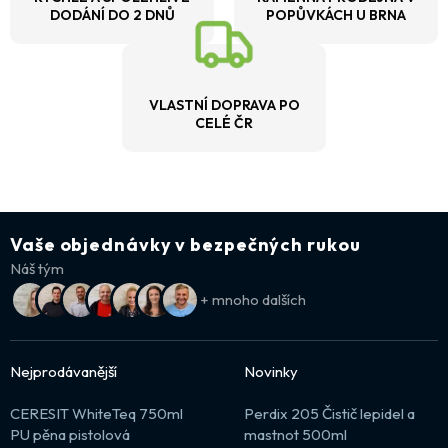
DODÁNÍ DO 2 DNŮ
POPŮVKÁCH U BRNA
VLASTNÍ DOPRAVA PO
CELÉ ČR
Vaše objednávky v bezpečných rukou
Náš tým
+ mnoho dalších
Nejprodávanější
Novinky
CERESIT WhiteTeq 750ml
Perdix 205 Čistič lepidel a
PU pěna pistolová
mastnot 500ml