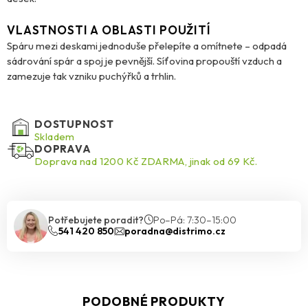
VLASTNOSTI A OBLASTI POUŽITÍ
Spáru mezi deskami jednoduše přelepíte a omítnete – odpadá
sádrování spár a spoj je pevnější. Síťovina propouští vzduch a
zamezuje tak vzniku puchýřků a trhlin.
DOSTUPNOST
Skladem
DOPRAVA
Doprava nad 1200 Kč ZDARMA, jinak od 69 Kč.
Potřebujete poradit?
Po–Pá: 7:30–15:00
541 420 850
poradna@distrimo.cz
PODOBNÉ PRODUKTY