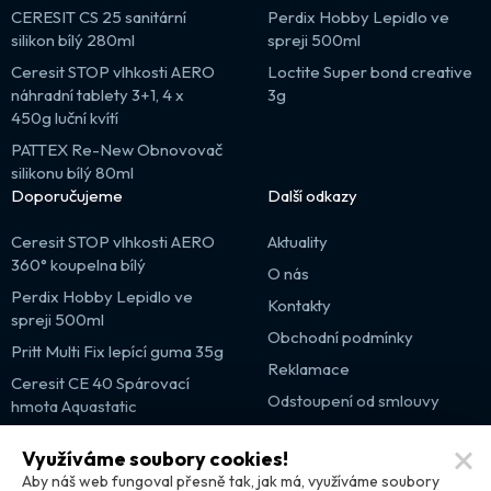
CERESIT CS 25 sanitární
Perdix Hobby Lepidlo ve
silikon bílý 280ml
spreji 500ml
Ceresit STOP vlhkosti AERO
Loctite Super bond creative
náhradní tablety 3+1, 4 x
3g
450g luční kvítí
PATTEX Re-New Obnovovač
silikonu bílý 80ml
Doporučujeme
Další odkazy
Ceresit STOP vlhkosti AERO
Aktuality
360° koupelna bílý
O nás
Perdix Hobby Lepidlo ve
Kontakty
spreji 500ml
Obchodní podmínky
Pritt Multi Fix lepící guma 35g
Reklamace
Ceresit CE 40 Spárovací
Odstoupení od smlouvy
hmota Aquastatic
Výprodej
Využíváme soubory cookies!
Partnerské weby
Aby náš web fungoval přesně tak, jak má, využíváme soubory