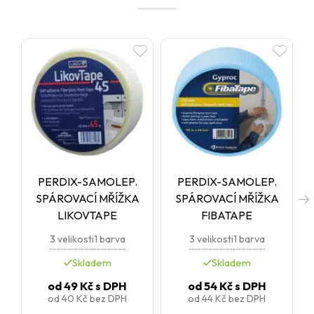
PERDIX-SAMOLEP.
PERDIX-SAMOLEP.
SPÁROVACÍ MŘÍŽKA
SPÁROVACÍ MŘÍŽKA
LIKOVTAPE
FIBATAPE
3 velikosti
1 barva
3 velikosti
1 barva
Skladem
Skladem
od
49 Kč
s DPH
od
54 Kč
s DPH
od
40 Kč
bez DPH
od
44 Kč
bez DPH