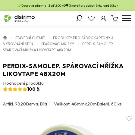
Doprava zdarma již od 1200 kč 🚚 (Neplatí pro objednávky nad 50kg)
STAVEBNÍ CHEMIE
PRODUKTY PRO SÁDROKARTONY A
VYROVNÁNÍ STĚN
SPÁROVACÍ MŘÍŽKY
PERDIX-SAMOLEP.
SPÁROVACÍ MŘÍŽKA LIKOVTAPE 48X20M
PERDIX-SAMOLEP. SPÁROVACÍ MŘÍŽKA
LIKOVTAPE 48X20M
Hodnocení produktu
100 %
Artikl: 9820
Barva: Bílá
Velikost: 48mmx20m
Balení: 60 ks