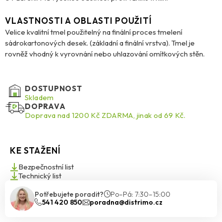
VLASTNOSTI A OBLASTI POUŽITÍ
Velice kvalitní tmel použitelný na finální proces tmelení
sádrokartonových desek. (základní a finální vrstva). Tmel je
rovněž vhodný k vyrovnání nebo uhlazování omítkových stěn.
DOSTUPNOST
Skladem
DOPRAVA
Doprava nad 1200 Kč ZDARMA, jinak od 69 Kč.
KE STAŽENÍ
Bezpečnostní list
Technický list
Potřebujete poradit?
Po–Pá: 7:30–15:00
541 420 850
poradna@distrimo.cz