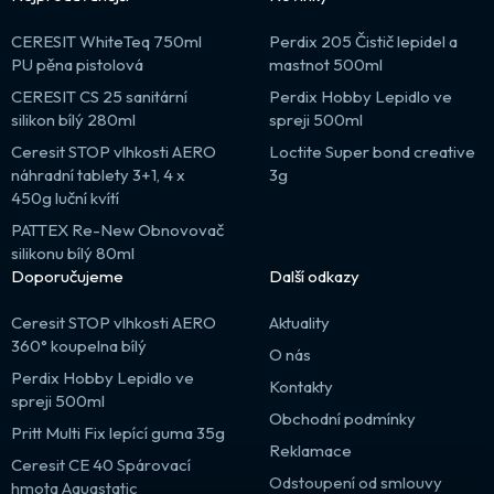
CERESIT WhiteTeq 750ml
Perdix 205 Čistič lepidel a
PU pěna pistolová
mastnot 500ml
CERESIT CS 25 sanitární
Perdix Hobby Lepidlo ve
silikon bílý 280ml
spreji 500ml
Ceresit STOP vlhkosti AERO
Loctite Super bond creative
náhradní tablety 3+1, 4 x
3g
450g luční kvítí
PATTEX Re-New Obnovovač
silikonu bílý 80ml
Doporučujeme
Další odkazy
Ceresit STOP vlhkosti AERO
Aktuality
360° koupelna bílý
O nás
Perdix Hobby Lepidlo ve
Kontakty
spreji 500ml
Obchodní podmínky
Pritt Multi Fix lepící guma 35g
Reklamace
Ceresit CE 40 Spárovací
Odstoupení od smlouvy
hmota Aquastatic