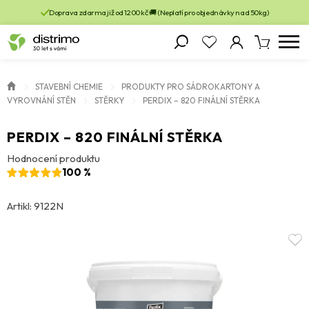
Doprava zdarma již od 1200 kč 🚚 (Neplatí pro objednávky nad 50kg)
STAVEBNÍ CHEMIE
PRODUKTY PRO SÁDROKARTONY A
VYROVNÁNÍ STĚN
STĚRKY
PERDIX – 820 FINÁLNÍ STĚRKA
PERDIX – 820 FINÁLNÍ STĚRKA
Hodnocení produktu
100 %
Artikl: 9122N