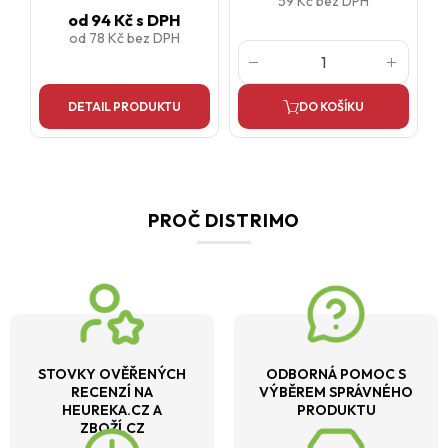
59 Kč
bez DPH
od
94 Kč
s DPH
od
78 Kč
bez DPH
DETAIL PRODUKTU
DO KOŠÍKU
PROČ DISTRIMO
STOVKY OVĚŘENÝCH
ODBORNÁ POMOC S
RECENZÍ NA
VÝBĚREM SPRÁVNÉHO
HEUREKA.CZ A
PRODUKTU
ZBOŽÍ.CZ