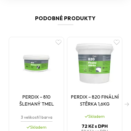
PODOBNÉ PRODUKTY
PERDIX – 810
PERDIX – 820 FINÁLNÍ
ŠLEHANÝ TMEL
STĚRKA 1,6KG
Skladem
3 velikosti
1 barva
72 Kč
s DPH
Skladem