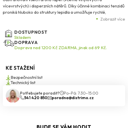
vícevrstvých) i disperzních nátěrů. Díky účinné kombinaci tenzidů
proniká hluboko do struktury lepidla a umožňuje rychlé,
spolehlivé a šetrné odstranění tapet bez poškození podkladu.
Zobrazit více
Přípravek neobsahuje ředidla, je šetrný k životnímu prostředí, má
DOSTUPNOST
neutrální zápach a je vhodný pro použití v interiéru. Ideální pro
Skladem
DOPRAVA
rekonstrukce a renovace.
Doprava nad 1200 Kč ZDARMA, jinak od 69 Kč.
KE STAŽENÍ
Bezpečnostní list
Technický list
Potřebujete poradit?
Po–Pá: 7:30–15:00
541 420 850
poradna@distrimo.cz
BUDE SE VÁM HODIT