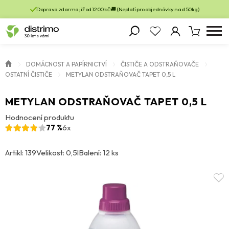
Doprava zdarma již od 1200 kč 🚚 (Neplatí pro objednávky nad 50kg)
DOMÁCNOST A PAPÍRNICTVÍ
ČISTIČE A ODSTRAŇOVAČE
OSTATNÍ ČISTIČE
METYLAN ODSTRAŇOVAČ TAPET 0,5 L
METYLAN ODSTRAŇOVAČ TAPET 0,5 L
Hodnocení produktu
77 %
6x
Artikl: 139
Velikost: 0,5l
Balení: 12 ks