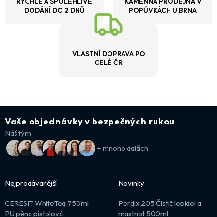
RYCHLÉ A SPOLEHLIVÉ
KAMENNÁ PRODEJNA V
DODÁNÍ DO 2 DNŮ
POPŮVKÁCH U BRNA
VLASTNÍ DOPRAVA PO
CELÉ ČR
Vaše objednávky v bezpečných rukou
Náš tým
+ mnoho dalších
Nejprodávanější
Novinky
CERESIT WhiteTeq 750ml
Perdix 205 Čistič lepidel a
PU pěna pistolová
mastnot 500ml