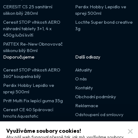
CERESIT CS 25 sanitární
Perdix Hobby Lepidlo ve
silikon bílý 280ml
spreji 500ml
Ceresit STOP vlhkosti AERO
Loctite Super bond creative
náhradní tablety 3+1, 4 x
3g
450g luční kvítí
PATTEX Re-New Obnovovač
silikonu bílý 80ml
Doporučujeme
Další odkazy
Ceresit STOP vlhkosti AERO
Aktuality
360° koupelna bílý
O nás
Perdix Hobby Lepidlo ve
Kontakty
spreji 500ml
Obchodní podmínky
Pritt Multi Fix lepící guma 35g
Reklamace
Ceresit CE 40 Spárovací
Odstoupení od smlouvy
hmota Aquastatic
Výprodej
Využíváme soubory cookies!
Partnerské weby
Aby náš web fungoval přesně tak, jak má, využíváme soubory