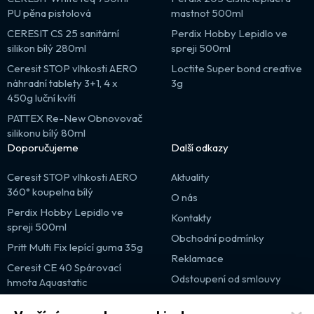
PU pěna pistolová
mastnot 500ml
CERESIT CS 25 sanitární
Perdix Hobby Lepidlo ve
silikon bílý 280ml
spreji 500ml
Ceresit STOP vlhkosti AERO
Loctite Super bond creative
náhradní tablety 3+1, 4 x
3g
450g luční kvítí
PATTEX Re-New Obnovovač
silikonu bílý 80ml
Doporučujeme
Další odkazy
Ceresit STOP vlhkosti AERO
Aktuality
360° koupelna bílý
O nás
Perdix Hobby Lepidlo ve
Kontakty
spreji 500ml
Obchodní podmínky
Pritt Multi Fix lepící guma 35g
Reklamace
Ceresit CE 40 Spárovací
Odstoupení od smlouvy
hmota Aquastatic
Výprodej