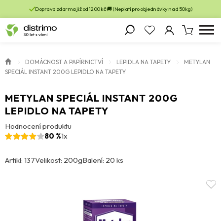
Doprava zdarma již od 1200 kč 🚚 (Neplatí pro objednávky nad 50kg)
DOMÁCNOST A PAPÍRNICTVÍ
LEPIDLA NA TAPETY
METYLAN
SPECIÁL INSTANT 200G LEPIDLO NA TAPETY
METYLAN SPECIÁL INSTANT 200G
LEPIDLO NA TAPETY
Hodnocení produktu
80 %
1x
Artikl: 137
Velikost: 200g
Balení: 20 ks