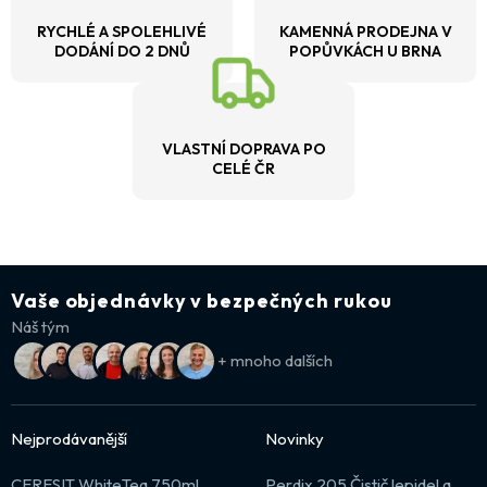
RYCHLÉ A SPOLEHLIVÉ
KAMENNÁ PRODEJNA V
DODÁNÍ DO 2 DNŮ
POPŮVKÁCH U BRNA
VLASTNÍ DOPRAVA PO
CELÉ ČR
Vaše objednávky v bezpečných rukou
Náš tým
+ mnoho dalších
Nejprodávanější
Novinky
CERESIT WhiteTeq 750ml
Perdix 205 Čistič lepidel a