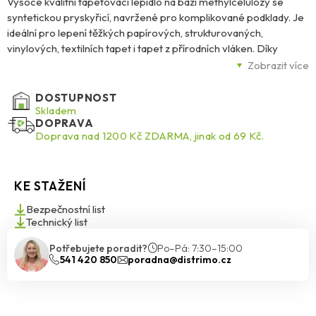
Vysoce kvalitní tapetovací lepidlo na bázi methylcelulózy se
syntetickou pryskyřicí, navržené pro komplikované podklady. Je
ideální pro lepení těžkých papírových, strukturovaných,
vinylových, textilních tapet i tapet z přírodních vláken. Díky
protiplísňové ochraně je vhodné i do vlhkých prostor.
Zobrazit více
Lepidlo je připraveno k použití za pouhé 3 minuty, snadno se
DOSTUPNOST
míchá a nanáší. Zajišťuje vysokou počáteční lepivost i pevnost
Skladem
DOPRAVA
spoje za mokra, což umožňuje bezpečnou a trvanlivou aplikaci.
Doprava nad 1200 Kč ZDARMA, jinak od 69 Kč.
KE STAŽENÍ
Bezpečnostní list
Technický list
Potřebujete poradit?
Po–Pá: 7:30–15:00
541 420 850
poradna@distrimo.cz