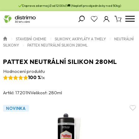
Doprava zdarma již od 1200 kč 🚚 (Neplatí pro objednávky nad 50kg)
STAVEBNÍ CHEMIE
SILIKONY, AKRYLÁTY A TMELY
NEUTRÁLNÍ
SILIKONY
PATTEX NEUTRÁLNÍ SILIKON 280ML
PATTEX NEUTRÁLNÍ SILIKON 280ML
Hodnocení produktu
100 %
1x
Artikl: 17201N
Velikost: 280ml
NOVINKA