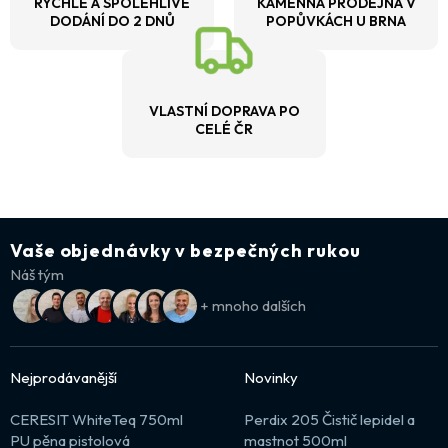
RYCHLÉ A SPOLEHLIVÉ
KAMENNÁ PRODEJNA V
DODÁNÍ DO 2 DNŮ
POPŮVKÁCH U BRNA
VLASTNÍ DOPRAVA PO
CELÉ ČR
Vaše objednávky v bezpečných rukou
Náš tým
+ mnoho dalších
Nejprodávanější
Novinky
CERESIT WhiteTeq 750ml
Perdix 205 Čistič lepidel a
PU pěna pistolová
mastnot 500ml