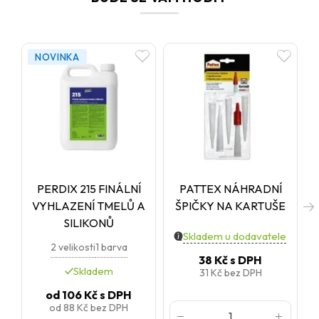
NOVINKA
PERDIX 215 FINÁLNÍ
PATTEX NÁHRADNÍ
VYHLAZENÍ TMELŮ A
ŠPIČKY NA KARTUŠE
SILIKONŮ
Skladem u dodavatele
2 velikosti
1 barva
38 Kč
s DPH
Skladem
31 Kč
bez DPH
od
106 Kč
s DPH
od
88 Kč
bez DPH