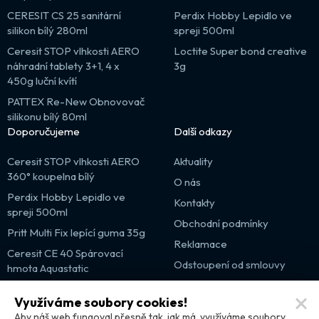
CERESIT CS 25 sanitární
Perdix Hobby Lepidlo ve
silikon bílý 280ml
spreji 500ml
Ceresit STOP vlhkosti AERO
Loctite Super bond creative
náhradní tablety 3+1, 4 x
3g
450g luční kvítí
PATTEX Re-New Obnovovač
silikonu bílý 80ml
Doporučujeme
Další odkazy
Ceresit STOP vlhkosti AERO
Aktuality
360° koupelna bílý
O nás
Perdix Hobby Lepidlo ve
Kontakty
spreji 500ml
Obchodní podmínky
Pritt Multi Fix lepící guma 35g
Reklamace
Ceresit CE 40 Spárovací
Odstoupení od smlouvy
hmota Aquastatic
Výprodej
Využíváme soubory cookies!
Partnerské weby
Aby náš web fungoval přesně tak, jak má, využíváme soubory