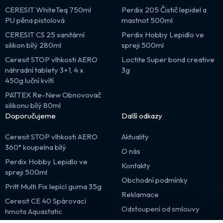
CERESIT WhiteTeq 750ml
Perdix 205 Čistič lepidel a
PU pěna pistolová
mastnot 500ml
CERESIT CS 25 sanitární
Perdix Hobby Lepidlo ve
silikon bílý 280ml
spreji 500ml
Ceresit STOP vlhkosti AERO
Loctite Super bond creative
náhradní tablety 3+1, 4 x
3g
450g luční kvítí
PATTEX Re-New Obnovovač
silikonu bílý 80ml
Doporučujeme
Další odkazy
Ceresit STOP vlhkosti AERO
Aktuality
360° koupelna bílý
O nás
Perdix Hobby Lepidlo ve
Kontakty
spreji 500ml
Obchodní podmínky
Pritt Multi Fix lepící guma 35g
Reklamace
Ceresit CE 40 Spárovací
Odstoupení od smlouvy
hmota Aquastatic