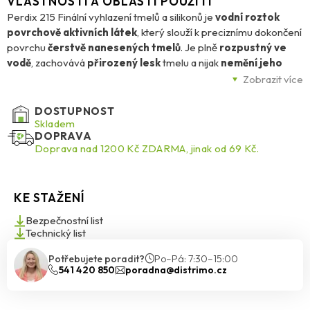
VLASTNOSTI A OBLASTI POUŽITÍ
Perdix 215 Finální vyhlazení tmelů a silikonů je
vodní roztok
povrchově aktivních látek
, který slouží k preciznímu dokončení
povrchu
čerstvě nanesených tmelů
. Je plně
rozpustný ve
vodě
, zachovává
přirozený lesk
tmelu a nijak
nemění jeho
barvu
, takže výsledná spára působí čistě a profesionálně.
Zobrazit více
Tento přípravek je vhodný pro
všechny typy čerstvě
DOSTUPNOST
aplikovaných tmelů
Skladem
– silikonové, akrylátové, polyuretanové i
DOPRAVA
MS polymery. Umožňuje jejich
hladké finální srovnání bez
Doprava nad 1200 Kč ZDARMA, jinak od 69 Kč.
vzniku boulí
a zároveň brání tomu, aby se tmel lepil na
vyhlazovací nářadí. Aplikace je jednoduchá: spáry vyplníte
požadovaným množstvím tmelu, následně navlhčíte čerstvý tmel
KE STAŽENÍ
i nástroj přípravkem Perdix 215 a poté špachtlí nebo stěrkou
snadno upravíte a vytvarujete spáru
. Vyhlazení je nutné
Bezpečnostní list
provést včas, ještě před začátkem tvrdnutí.
Technický list
Potřebujete poradit?
Po–Pá: 7:30–15:00
Výsledkem je
rovnoměrná, hladká a estetická spára
bez
541 420 850
poradna@distrimo.cz
zbytečné námahy.