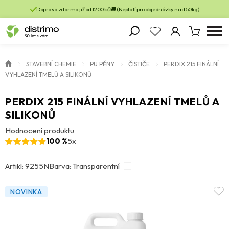
Doprava zdarma již od 1200 kč 🚚 (Neplatí pro objednávky nad 50kg)
STAVEBNÍ CHEMIE
PU PĚNY
ČISTIČE
PERDIX 215 FINÁLNÍ
VYHLAZENÍ TMELŮ A SILIKONŮ
PERDIX 215 FINÁLNÍ VYHLAZENÍ TMELŮ A
SILIKONŮ
Hodnocení produktu
100 %
5x
Artikl: 9255N
Barva: Transparentní
NOVINKA