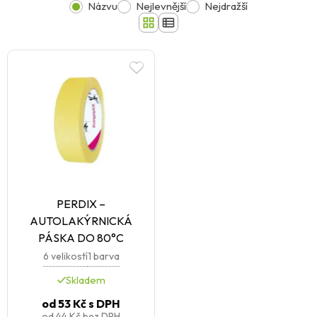
Názvu
Nejlevnější
Nejdražší
PERDIX –
AUTOLAKÝRNICKÁ
PÁSKA DO 80°C
6 velikostí
1 barva
Skladem
od
53 Kč
s DPH
od
44 Kč
bez DPH