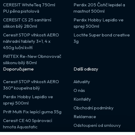
CERESIT WhiteTeq 750ml
Perdix 205 Čistič lepidel a
PU pěna pistolová
mastnot 500ml
CERESIT CS 25 sanitární
Perdix Hobby Lepidlo ve
silikon bílý 280ml
spreji 500ml
Ceresit STOP vlhkosti AERO
Loctite Super bond creative
náhradní tablety 3+1, 4 x
3g
450g luční kvítí
PATTEX Re-New Obnovovač
silikonu bílý 80ml
Doporučujeme
Další odkazy
Ceresit STOP vlhkosti AERO
Aktuality
360° koupelna bílý
O nás
Perdix Hobby Lepidlo ve
Kontakty
spreji 500ml
Obchodní podmínky
Pritt Multi Fix lepící guma 35g
Reklamace
Ceresit CE 40 Spárovací
Odstoupení od smlouvy
hmota Aquastatic
Výprodej