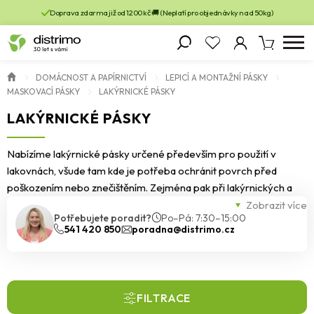
Doprava zdarma již od 1200 kč 🚚 (Neplatí pro objednávky nad 50kg)
DOMÁCNOST A PAPÍRNICTVÍ
LEPICÍ A MONTAŽNÍ PÁSKY
MASKOVACÍ PÁSKY
LAKÝRNICKÉ PÁSKY
LAKÝRNICKÉ PÁSKY
Nabízíme lakýrnické pásky určené především pro použití v
lakovnách, všude tam kde je potřeba ochránit povrch před
poškozením nebo znečištěním. Zejména pak při lakýrnických a
natěračských pracech. Vyznačují se vyšší lepivostí.
Zobrazit více
Potřebujete poradit?
Po–Pá: 7:30–15:00
541 420 850
poradna@distrimo.cz
FILTRACE