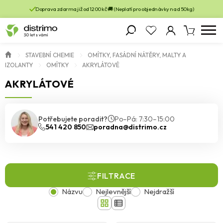
Doprava zdarma již od 1200 kč 🚚 (Neplatí pro objednávky nad 50kg)
STAVEBNÍ CHEMIE
OMÍTKY, FASÁDNÍ NÁTĚRY, MALTY A
IZOLANTY
OMÍTKY
AKRYLÁTOVÉ
AKRYLÁTOVÉ
Potřebujete poradit?
Po–Pá: 7:30–15:00
541 420 850
poradna@distrimo.cz
FILTRACE
Názvu
Nejlevnější
Nejdražší