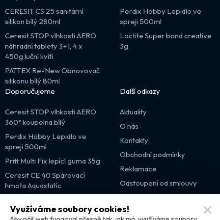
CERESIT CS 25 sanitární
Perdix Hobby Lepidlo ve
silikon bílý 280ml
spreji 500ml
Ceresit STOP vlhkosti AERO
Loctite Super bond creative
náhradní tablety 3+1, 4 x
3g
450g luční kvítí
PATTEX Re-New Obnovovač
silikonu bílý 80ml
Doporučujeme
Další odkazy
Ceresit STOP vlhkosti AERO
Aktuality
360° koupelna bílý
O nás
Perdix Hobby Lepidlo ve
Kontakty
spreji 500ml
Obchodní podmínky
Pritt Multi Fix lepící guma 35g
Reklamace
Ceresit CE 40 Spárovací
Odstoupení od smlouvy
hmota Aquastatic
Výprodej
Využíváme soubory cookies!
Partnerské weby
Aby náš web fungoval přesně tak, jak má, využíváme soubory