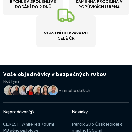
RYCHLÉ A SPOLEHLIVÉ
KAMENNÁ PRODEJNA V
DODÁNÍ DO 2 DNŮ
POPŮVKÁCH U BRNA
VLASTNÍ DOPRAVA PO
CELÉ ČR
Vaše objednávky v bezpečných rukou
Náš tým
+ mnoho dalších
Nejprodávanější
Novinky
CERESIT WhiteTeq 750ml
Perdix 205 Čistič lepidel a
PU pěna pistolová
mastnot 500ml