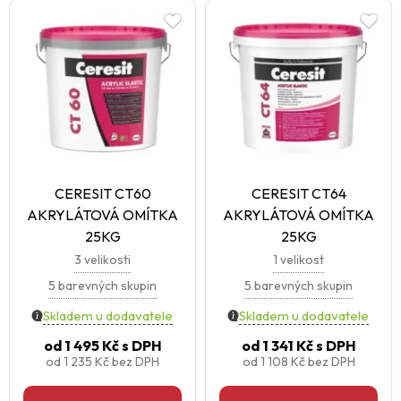
CERESIT CT60
CERESIT CT64
AKRYLÁTOVÁ OMÍTKA
AKRYLÁTOVÁ OMÍTKA
25KG
25KG
3 velikosti
1 velikost
5 barevných skupin
5 barevných skupin
Skladem u dodavatele
Skladem u dodavatele
od
1 495 Kč
s DPH
od
1 341 Kč
s DPH
od
1 235 Kč
bez DPH
od
1 108 Kč
bez DPH