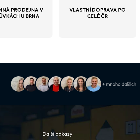
NNÁ PRODEJNA V
VLASTNÍ DOPRAVA PO
ŮVKÁCH U BRNA
CELÉ ČR
+ mnoho dalších
Další odkazy