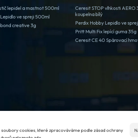
stič lepidel a mastnot 500ml
Ceresit STOP vlhkosti AERO
koupelna bílý
Lepidlo ve spreji 500ml
Perdix Hobby Lepidlo ve spre
 bond creative 3g
Pritt Multi Fix lepící guma 35g
Ceresit CE 40 Spárovací hmo
me soubory cookies, které zpracováváme podle zásad ochrany
N
ouborů naleznete zde
.