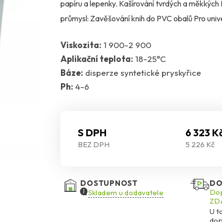
papíru a lepenky. Kašírování tvrdých a měkkých
průmysl: Zavěšování knih do PVC obalů Pro univ
Viskozita:
1 900-2 900
Aplikační teplota:
18-25°C
Báze:
disperze syntetické pryskyřice
Ph:
4-6
S DPH
6 323 K
BEZ DPH
5 226 Kč
DOSTUPNOST
DO
Dop
Skladem u dodavatele
ZDA
U t
dop