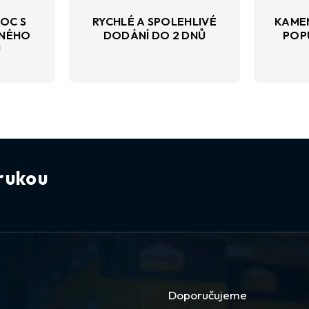
OC S
RYCHLÉ A SPOLEHLIVÉ
KAME
VNÉHO
DODÁNÍ DO 2 DNŮ
POP
U
rukou
Doporučujeme