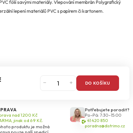
 PVC fólií savými materiály. Vlepování membrán Polygrafický
erzální lepení materiálů PVC s papírem či kartonem.
č
DO KOŠÍKU
PRAVA
Potřebujete poradit?
rava nad 1200 Kč
Po–Pá: 7:30–15:00
RMA, jinak od 69 Kč.
541 420 850
poradna@distrimo.cz
ohoto produktu je možná
rava pouze naší spedicí,