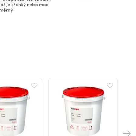
ikož je křehký nebo moc
změrný