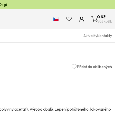
0kg)
0 Kč
Váš košík
Aktuality
Kontakty
Přidat do oblíbených
 (polyvinylacetát). Výroba obalů: Lepení potištěného, lakovaného