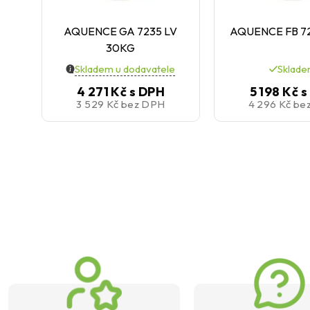
AQUENCE GA 7235 LV
AQUENCE FB 7
30KG
Skladem u dodavatele
Sklad
4 271 Kč
s DPH
5 198 Kč
s
3 529 Kč
bez DPH
4 296 Kč
be