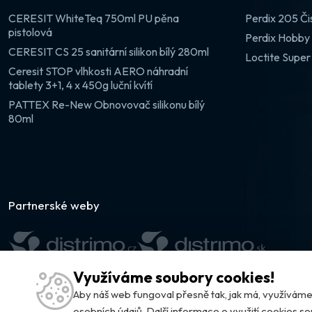
CERESIT WhiteTeq 750ml PU pěna
Perdix 205 Či
pistolová
Perdix Hobby 
CERESIT CS 25 sanitární silikon bílý 280ml
Loctite Super
Ceresit STOP vlhkosti AERO náhradní
tablety 3+1, 4 x 450g luční kvítí
PATTEX Re-New Obnovovač silikonu bílý
80ml
Partnerské weby
Využíváme soubory cookies!
Aby náš web fungoval přesně tak, jak má, využívá
osobních údajů.
Další informace o využití cookies s