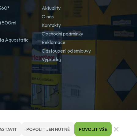
 360°
Aktuality
O nás
ji 500ml
Kontakty
Obchodní podmínky
ta Aquastatic
Reklamace
Odstoupení od smlouvy
Výprodej
ASTAVIT
POVOLIT JEN NUTNÉ
POVOLIT VŠE