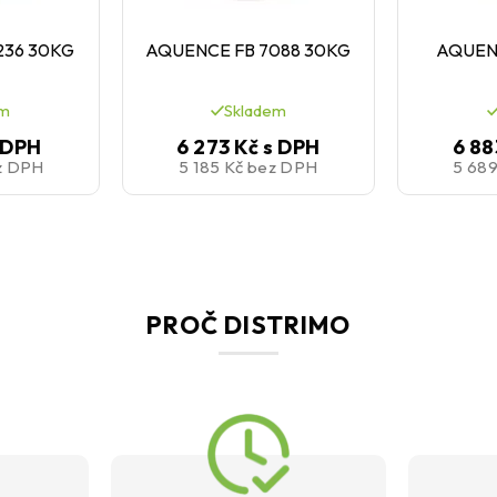
236 30KG
AQUENCE FB 7088 30KG
AQUENC
em
Skladem
 DPH
6 273 Kč
s DPH
6 88
z DPH
5 185 Kč
bez DPH
5 68
PROČ DISTRIMO