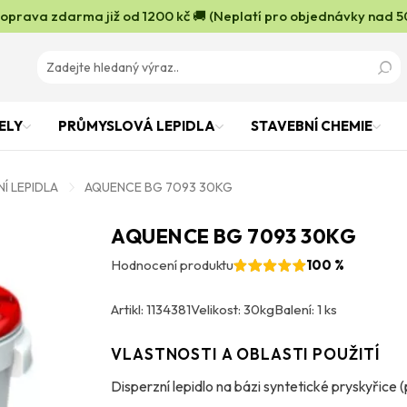
oprava zdarma již od 1200 kč 🚚 (Neplatí pro objednávky nad 5
ELY
PRŮMYSLOVÁ LEPIDLA
STAVEBNÍ CHEMIE
Í LEPIDLA
AQUENCE BG 7093 30KG
AQUENCE BG 7093 30KG
Hodnocení produktu
100 %
Artikl: 1134381
Velikost: 30kg
Balení: 1 ks
VLASTNOSTI A OBLASTI POUŽITÍ
Disperzní lepidlo na bázi syntetické pryskyřice