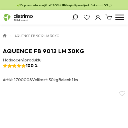
Doprava zdarma již od 1200 kč 🚚 (Neplatí pro objednávky nad 50kg)
AQUENCE FB 9012 LM 30KG
AQUENCE FB 9012 LM 30KG
Hodnocení produktu
100 %
Artikl: 1700008
Velikost: 30kg
Balení: 1 ks