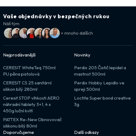
Vaše objednávky v bezpečných rukou
Náš tým
+ mnoho dalších
Nejprodávanější
Novinky
CERESIT WhiteTeq 750ml
Perdix 205 Čistič lepidel a
PU pěna pistolová
mastnot 500ml
CERESIT CS 25 sanitární
Perdix Hobby Lepidlo ve
silikon bílý 280ml
spreji 500ml
Ceresit STOP vlhkosti AERO
Loctite Super bond creative
náhradní tablety 3+1, 4 x
3g
450g luční kvítí
PATTEX Re-New Obnovovač
silikonu bílý 80ml
Doporučujeme
Další odkazy