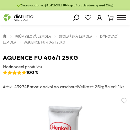
Doprava zdarma již od 1200 kč 🚚 (Neplatí pro objednávky nad 50kg)
PRŮMYSLOVÁ LEPIDLA
STOLAŘSKÁ LEPIDLA
DÝHOVACÍ
LEPIDLA
AQUENCE FU 406/1 25KG
AQUENCE FU 406/1 25KG
Hodnocení produktu
100 %
Artikl: 43974
Barva: opakní po zaschnutí
Velikost: 25kg
Balení: 1 ks