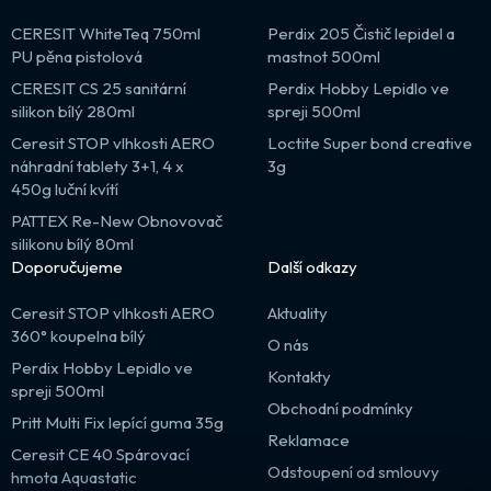
CERESIT WhiteTeq 750ml
Perdix 205 Čistič lepidel a
PU pěna pistolová
mastnot 500ml
CERESIT CS 25 sanitární
Perdix Hobby Lepidlo ve
silikon bílý 280ml
spreji 500ml
Ceresit STOP vlhkosti AERO
Loctite Super bond creative
náhradní tablety 3+1, 4 x
3g
450g luční kvítí
PATTEX Re-New Obnovovač
silikonu bílý 80ml
Doporučujeme
Další odkazy
Ceresit STOP vlhkosti AERO
Aktuality
360° koupelna bílý
O nás
Perdix Hobby Lepidlo ve
Kontakty
spreji 500ml
Obchodní podmínky
Pritt Multi Fix lepící guma 35g
Reklamace
Ceresit CE 40 Spárovací
Odstoupení od smlouvy
hmota Aquastatic