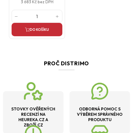
3 683 Kč
bez DPH
DO KOŠÍKU
PROČ DISTRIMO
STOVKY OVĚŘENÝCH
ODBORNÁ POMOC S
RECENZÍ NA
VÝBĚREM SPRÁVNÉHO
HEUREKA.CZ A
PRODUKTU
ZBOŽÍ.CZ