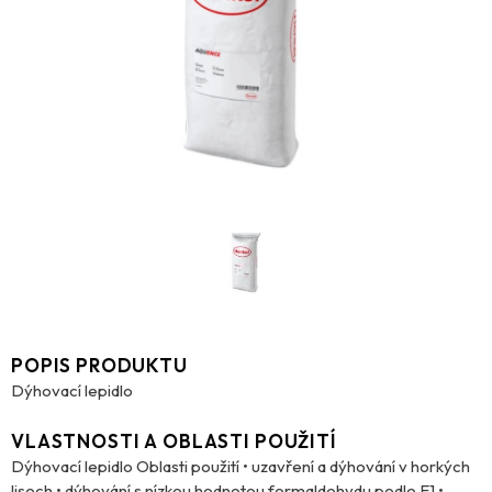
POPIS PRODUKTU
Dýhovací lepidlo
VLASTNOSTI A OBLASTI POUŽITÍ
Dýhovací lepidlo Oblasti použití • uzavření a dýhování v horkých
lisech • dýhování s nízkou hodnotou formaldehydu podle E1 •