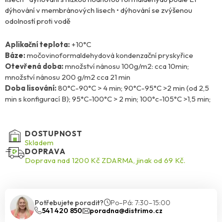
dýhování v membránových lisech • dýhování se zvýšenou
odolností proti vodě
Aplikační teplota:
+10°C
Báze:
močovinoformaldehydová kondenzační pryskyřice
Otevřená doba:
množství nánosu 100g/m2: cca 10min;
množství nánosu 200 g/m2 cca 21 min
Doba lisování:
80°C-90°C > 4 min; 90°C-95°C >2 min (od 2,5
min s konfigurací B); 95°C-100°C > 2 min; 100°c-105°C >1,5 min;
DOSTUPNOST
Skladem
DOPRAVA
Doprava nad 1200 Kč ZDARMA, jinak od 69 Kč.
Potřebujete poradit?
Po–Pá: 7:30–15:00
541 420 850
poradna@distrimo.cz