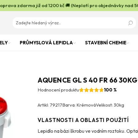
oprava zdarma již od 1200 kč 🚚 (Neplatí pro objednávky nad 5
ELY
PRŮMYSLOVÁ LEPIDLA
STAVEBNÍ CHEMIE
AQUENCE GL S 40 FR 66 30KG
Hodnocení produktu
100 %
Artikl: 79217
Barva: Krémová
Velikost: 30kg
VLASTNOSTI A OBLASTI POUŽITÍ
Lepidlo na bázi škrobu ve vodním roztoku. Optal