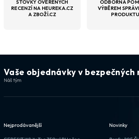
STOVKY OVĚŘENÝCH
ODBORNÁ POM
RECENZÍ NA HEUREKA.CZ
VÝBĚREM SPRÁ
A ZBOŽÍ.CZ
PRODUKT
Vaše objednávky v bezpečných 
Náš tým
Nejprodávanější
Novinky