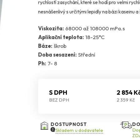
rychlostí zasychání, které se hodí pro velmi ryc
nesnášenlivý s určitými lepidly na bázi kaseinu a
Viskozita:
68000 až 108000 mPa.s
Aplikační teplota:
18-25°C
Báze:
škrob
Doba sesazení:
Střední
Ph:
7- 8
S DPH
2 854 K
BEZ DPH
2 359 Kč
DOSTUPNOST
DO
Dop
Skladem u dodavatele
ZDA