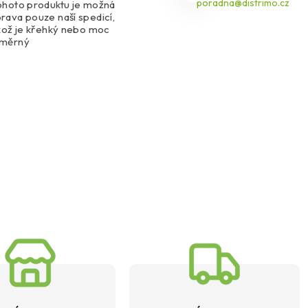
poradna@distrimo.cz
ohoto produktu je možná
rava pouze naší spedicí,
ikož je křehký nebo moc
změrný