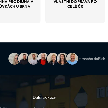
NNÁ PRODEJNA V
VLASTNÍ DOPRAVA PO
ŮVKÁCH U BRNA
CELÉ ČR
+ mnoho dalších
Další odkazy