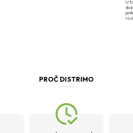
U t
dop
jel
ro
PROČ DISTRIMO