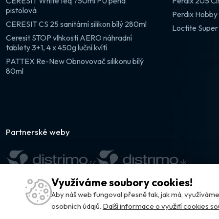
CERESIT WhiteTeq 750ml PU pěna
Perdix 205 Či
pistolová
Perdix Hobby 
CERESIT CS 25 sanitární silikon bílý 280ml
Loctite Super
Ceresit STOP vlhkosti AERO náhradní
tablety 3+1, 4 x 450g luční kvítí
PATTEX Re-New Obnovovač silikonu bílý
80ml
Partnerské weby
Využíváme soubory cookies!
Aby náš web fungoval přesně tak, jak má, využívá
osobních údajů.
Další informace o využití cookies s
© DISTRIMO.CZ 2026