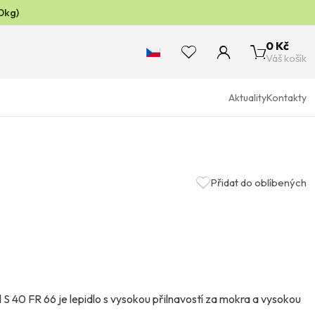
0kg)
0 Kč
Váš košík
Aktuality
Kontakty
Přidat do oblíbených
 S 40 FR 66 je lepidlo s vysokou přilnavostí za mokra a vysokou