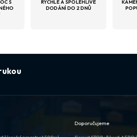
OC S
RYCHLÉ A SPOLEHLIVÉ
KAME
VNÉHO
DODÁNÍ DO 2 DNŮ
POP
U
rukou
Doporučujeme