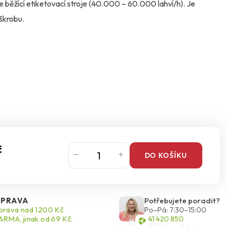
hle běžící etiketovací stroje (40.000 – 60.000 lahví/h). Je
 škrobu.
č
DO KOŠÍKU
PRAVA
Potřebujete poradit?
rava nad 1200 Kč
Po–Pá: 7:30–15:00
RMA, jinak od 69 Kč.
541 420 850