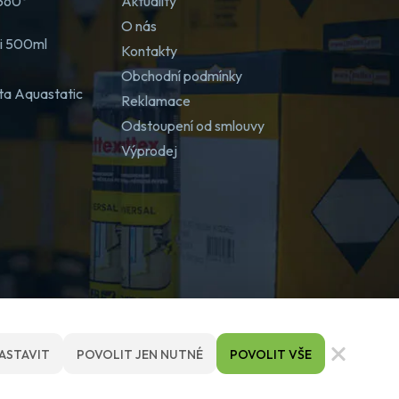
 360°
Aktuality
O nás
ji 500ml
Kontakty
Obchodní podmínky
ta Aquastatic
Reklamace
Odstoupení od smlouvy
Výprodej
ASTAVIT
POVOLIT JEN NUTNÉ
POVOLIT VŠE